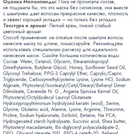
Оценка Мелонпанды:
Пока не прочитала состав
,
не подумала бы
,
что это маска без силиконов
,
она вместе
с шампунем дает волосам прекрасное качество
,
плотность
и эффект хорошей укладки — но только без укладки.
Текстура и аромат
: Легкий крем
,
тонкий слабый
цветочный аромат.
Способ применения: на отжатые после шампуня волосы
нанесите маску по длине
,
помассируйте. Рекомендуем
использовать специальную расческу для идеального
нанесения масок. Смойте большим количеством воды.
Состав: Water
,
Cetanol
,
Glycerin
,
Stearamidopropyl
Dimethylamine
,
Butylene Glycol
,
Honey
,
Sunflower Seed Oil
,
Glycosyl Trehalose
,
PPG-3 Caprylyl Ether
,
Caprylic/Capric
Triglyceride
,
Carboxymethylcysteine Lysine
,
Lysine HCl
,
Sodium
Alginate
,
Phytosteryl/Isostearyl/Cetyl/Stearyl/Behenyl Dimer
Dilinoleate
,
Ceramide N. G.
, Argania Spinosa Kernel Oil
,
Phytosteryl/Octyldodecyl Lauroyl Glutamate
Hydroxypropyltrimonium hydrolyzed keratin
(
wool), Serine
,
Glycine
,
Glutamic acid
,
Alanine
,
Lysine
,
Arginine
,
Threonine
,
Proline
,
Sodium hyaluronate
,
Sorbitol
,
Betaine
,
Na PCA
,
Hydrogenated starch hydrolysate
,
Succinic acid
,
Shea butter
,
Phytosteryl macadamiate
,
Bis-diglyceryl
polyacyladipate-2
,
DPG
,
Glyceryl stearate
(
SE), PPG-4 ceteth-20
,
Behenyl