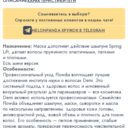
ОПИСАНИЕ
ХАРАКТЕРИСТИКИ
ТЕГИ
Сомневаетесь в выборе?
Спросите у постоянных клиентов в нашем чате!
MELONPANDA КРУЖОК В TELEGRAM
Назначение:
Маска дополняет действие шампуня Spring
Lift
,
делает волосы пружинисто эластичными
,
легкими
и плотными.
Есть мини версия.
Особенности:
Профессиональный уход Flowdia воплощает лучшие
достижения института науки о волосах Demi. Это
системный подход к здоровью волос и мгновенный
визуальный результат для парикмахеров — вся косметика
Demi активно используется профессионалами. Семейство
Flowdia объединяет шампуни
,
маски
,
сыворотки и масла
по нескольким направлениям: здоровье кожи головы
,
антивозрастной уход
,
живой объем и плотность для тонких
волос. Его особенность — легкое применение
,
слабые
тонкие ароматы
,
прекрасная переносимость чувствительной