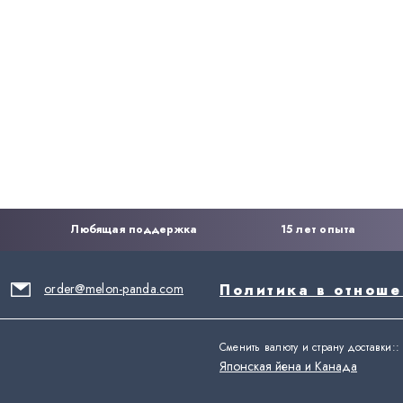
Любящая поддержка
15 лет опыта
order@melon-panda.com
Политика в отнош
Сменить валюту и страну доставки:
:
Японская йена и Канада