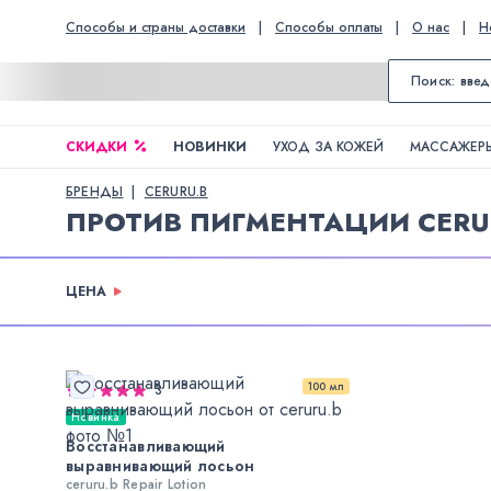
Способы и страны доставки
|
Способы оплаты
|
О нас
|
Н
СКИДКИ
НОВИНКИ
УХОД ЗА КОЖЕЙ
МАССАЖЕРЫ
БРЕНДЫ
CERURU.B
ПРОТИВ ПИГМЕНТАЦИИ CERU
ЦЕНА
100 мл
3
Новинка
Восстанавливающий
выравнивающий лосьон
ceruru.b Repair Lotion