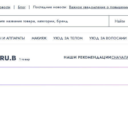
овости
|
Блог
|
Последние новости:
Важное уведомление о повышении ц
Найти
 И АППАРАТЫ
МАКИЯЖ
УХОД ЗА ТЕЛОМ
УХОД ЗА ВОЛОСАМИ
RU.B
НАШИ РЕКОМЕНДАЦИИ
СНАЧАЛ
1 товар