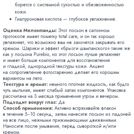
борется с системной сухостью и обезвоженностью
кожи.
Гиалуроновая кислота — глубокое увлажнение.
Оценка Мелонпанды:
Этот лосьон в салонном
протоколе имеет пометку total care
,
и он так хорошо
увлажняет
,
что возможно вам не захочется закрывать его
кремом. Шарики и эффект
«
брызги шампанского» такие же
как у лосьона Purebio
,
но этот лосьон лучше увлажняет
и имеет больше компонентов для восстановления
и гладкой
,
однородной текстуры кожи. Акцент
на сопротивление фотостарению делает его хорошим
вариантом на лето.
Текстура и аромат:
немного плотная жидкость
,
как будто
чуть мыльная
,
имеет слабый запах компонентов
. Упаковка
рассчитана на 3 месяца применения утром и вечером.
Подходит вокруг глаз:
Да.
Способ применения:
Активно встряхивайте флакон
в течение 5−10 секунд
,
затем нанесите лосьон из ладоней
на все лицо
,
нежными прижимающими движениями.
Наносите после умывания
,
перед сывороткой и/или
кремом.