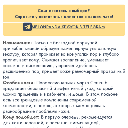
Сомневаетесь в выборе?
Спросите у постоянных клиентов в нашем чате!
MELONPANDA КРУЖОК В TELEGRAM
Назначение:
Лосьон с безводной формулой
при взбалтывании образует ламеллярную ультратонкую
текстуру
,
которая проникает во все уголки пор и глубоко
пропитывает кожу. Снижает воспаление
,
уменьшает
постакне и пигментацию
,
устраняет дряблость
расширенных пор
,
придает коже равномерный прозрачный
тон.
Особенности:
Профессиональная марка Ceruru b.
предлагает безопасный и эффективный уход
,
который
можно применять и в кабинете
,
и дома. В этом лосьоне
есть все трендовые компоненты современной
косметологии
,
с помощью которых можно решать
разнообразные проблемы кожи.
Кому подойдет:
В первую очередь
,
рекомендуется
для кожи неровной
,
с постакне
,
пигментацией
,