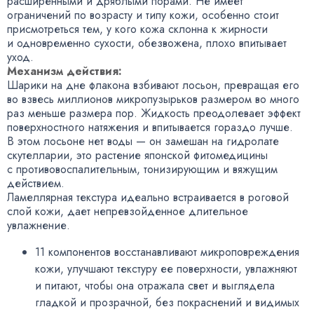
расширенными и дряблыми порами. Не имеет
ограничений по возрасту и типу кожи
,
особенно стоит
присмотреться тем
,
у кого кожа склонна к жирности
и одновременно сухости
,
обезвожена
,
плохо впитывает
уход.
Механизм действия:
Шарики на дне флакона взбивают лосьон
,
превращая его
во взвесь миллионов микропузырьков размером во много
раз меньше размера пор. Жидкость преодолевает эффект
поверхностного натяжения и впитывается гораздо лучше.
В этом лосьоне нет воды — он замешан на гидролате
скутелларии
,
это растение японской фитомедицины
с противовоспалительным
,
тонизирующим и вяжущим
действием.
Ламеллярная текстура идеально встраивается в роговой
слой кожи
,
дает непревзойденное длительное
увлажнение.
11 компонентов восстанавливают микроповреждения
кожи
,
улучшают текстуру ее поверхности
,
увлажняют
и питают
,
чтобы она отражала свет и выглядела
гладкой и прозрачной
,
без покраснений и видимых