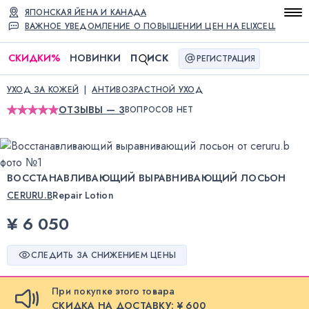
ЯПОНСКАЯ ЙЕНА И КАНАДА
ВАЖНОЕ УВЕДОМЛЕНИЕ О ПОВЫШЕНИИ ЦЕН НА ELIXCELL
СКИДКИ
%
НОВИНКИ
П
ИСК
РЕГИСТРАЦИЯ
УХОД ЗА КОЖЕЙ
АНТИВОЗРАСТНОЙ УХОД
ОТЗЫВЫ — 3
ВОПРОСОВ НЕТ
ВОССТАНАВЛИВАЮЩИЙ ВЫРАВНИВАЮЩИЙ ЛОСЬОН
CERURU.B
Repair Lotion
¥ 6 050
СЛЕДИТЬ ЗА СНИЖЕНИЕМ ЦЕНЫ
При покупке этого товара
СКИДКА НА ДОСТАВКУ: ¥ 600