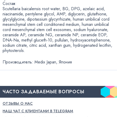
Состав:
Scutellaria baicalensis root water
,
BG
,
DPG
,
azelaic acid
,
niacinamide
,
pentylene glycol
,
AMP
,
diglycerin
,
glutathione
,
glycylglycine
,
dipotassium glycyrrhizate
,
human umbilical cord
mesenchymal stem cell conditioned medium
,
human umbilical
cord mesenchymal stem cell exosomes
,
sodium hyaluronate
,
ceramide AP
,
ceramide NG
,
ceramide NP
,
ceramide EOP
,
DNA-Na
, methyl
gluceth-10
, pullulan
,
hydroxyacetophenone
,
sodium citrate
,
citric acid
,
xanthan gum
,
hydrogenated lecithin
,
phytosterols.
Производитель: Medix Japan
,
Япония
ЧАСТО ЗАДАВАЕМЫЕ ВОПРОСЫ
ОТЗЫВЫ О НАС
НАШ ЧАТ С КЛИЕНТАМИ В TELEGRAM