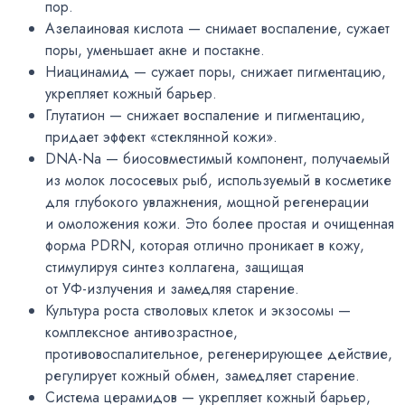
пор.
Азелаиновая кислота — снимает воспаление
,
сужает
поры
,
уменьшает акне и постакне.
Ниацинамид — сужает поры
,
снижает пигментацию
,
укрепляет кожный барьер.
Глутатион — снижает воспаление и пигментацию
,
придает эффект
«
стеклянной кожи».
DNA-Na
— биосовместимый компонент
,
получаемый
из молок лососевых рыб
,
используемый в косметике
для глубокого увлажнения
,
мощной регенерации
и омоложения кожи. Это более простая и очищенная
форма PDRN
,
которая отлично проникает в кожу
,
стимулируя синтез коллагена
,
защищая
от
УФ-излучения
и замедляя старение.
Культура роста стволовых клеток и экзосомы —
комплексное антивозрастное
,
противовоспалительное
,
регенерирующее действие
,
регулирует кожный обмен
,
замедляет старение.
Система церамидов — укрепляет кожный барьер
,