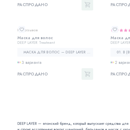
РАСПРОДАНО
РАСПРО
Нет отзывов
Маска для волос
Маска дл
DEEP LAYER Treatment
DEEP LAYER
МАСКА ДЛЯ ВОЛОС — DEEP LAYER TREATMENT
3 варианта
2 вариа
РАСПРОДАНО
РАСПРО
DEEP LAYER — японский бренд, который выпускает средства для
и строит ассортимент вокруг шампуней, бальзамов и масок с уход