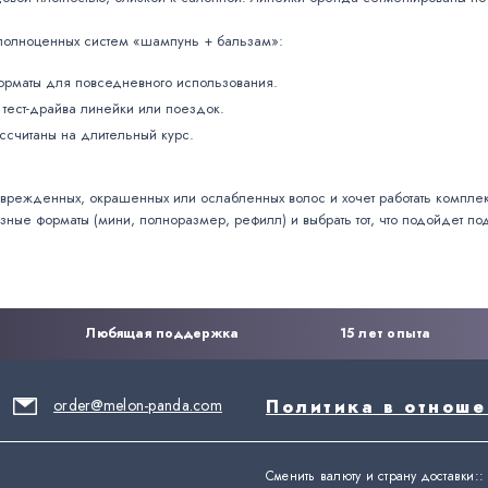
е полноценных систем «шампунь + бальзам»:
орматы для повседневного использования.
тест-драйва линейки или поездок.
считаны на длительный курс.
врежденных, окрашенных или ослабленных волос и хочет работать комплек
зные форматы (мини, полноразмер, рефилл) и выбрать тот, что подойдет п
Любящая поддержка
15 лет опыта
order@melon-panda.com
Политика в отнош
Сменить валюту и страну доставки:
: