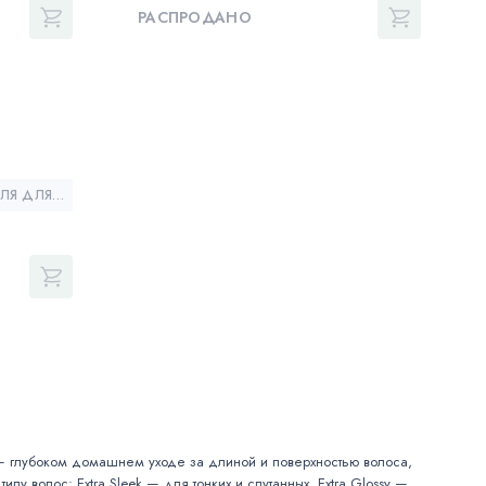
РАСПРОДАНО
02. G (GLOSSY) — МАСКА ДЛЯ ДЛЯ БЛЕСКА И ГЛАДКОСТИ ВОЛОС
 — глубоком домашнем уходе за длиной и поверхностью волоса,
у волос: Extra Sleek — для тонких и спутанных, Extra Glossy —