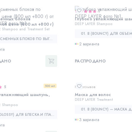
в
7
менных блоков
Глубоко увлажняющий ша
ной цене (800 мл +800 г)
DEEP LAYER Shampoo
 Shampoo and Treatment Set
НАБОР СМЕННЫХ БЛОКОВ ПО ВЫГОДНОЙ ЦЕНЕ (800 МЛ +800 Г) — DEEP LAYER SHAMPOO AND TREATMENT SET
2 варианта
нта
ДАНО
РАСПРОДАНО
500 мл
5
Нет отзывов
 увлажняющий шампунь,
Маска для волос
DEEP LAYER Treatment
R Shampoo
02. G (GLOSSY) ДЛЯ БЛЕСКА И ГЛАДКОСТИ ВОЛОС
3 варианта
нта