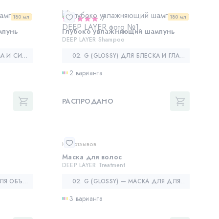
180 мл
180 мл
7
мпунь
Глубоко увлажняющий шампунь
DEEP LAYER Shampoo
01. B (BOUNCY) ДЛЯ ОБЪЕМА И СИЛЫ
02. G (GLOSSY) ДЛЯ БЛЕСКА И ГЛАДКОСТИ ВОЛОС
2 варианта
РАСПРОДАНО
Нет отзывов
Маска для волос
DEEP LAYER Treatment
01. B (BOUNCY) — МАСКА ДЛЯ ОБЪЕМА И СИЛЫ ВОЛОС
02. G (GLOSSY) — МАСКА ДЛЯ ДЛЯ БЛЕСКА И ГЛАДКОСТИ ВОЛОС
3 варианта