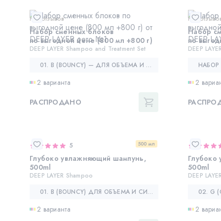
Нет отзывов
Нет отзыво
Набор сменных блоков
Набор с
по выгодной цене (800 мл +800 г)
по выгод
DEEP LAYER Shampoo and Treatment Set
DEEP LAYER
01. B (BOUNCY) — ДЛЯ ОБЪЕМА И СИЛЫ ВОЛОС
2 варианта
2 вариа
РАСПРОДАНО
РАСПРО
500 мл
5
Глубоко увлажняющий шампунь,
Глубоко
500ml
500ml
DEEP LAYER Shampoo
DEEP LAYE
01. B (BOUNCY) ДЛЯ ОБЪЕМА И СИЛЫ
2 варианта
2 вариа