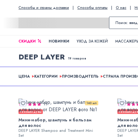
Способы и страны доставки
|
Способы оплаты
|
О нас
|
Н
СКИДКИ
НОВИНКИ
УХОД ЗА КОЖЕЙ
МАССАЖЕРЫ
DEEP LAYER
19 товаров
ЦЕНА
КАТЕГОРИИ
ПРОИЗВОДИТЕЛЬ
СТРАНА ПРОИЗ
140 мл
11
Рекомендуем
Рекоменду
Мини-набор, шампунь и бальзам
Мини-наб
для волос
для воло
DEEP LAYER Shampoo and Treatment Mini
DEEP LAYER
Set
Set