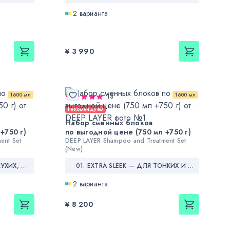
2 варианта
¥ 3 990
1600 мл
1600 мл
13
Рекомендуем
Набор сменных блоков
+750 г)
по выгодной цене (750 мл +750 г)
ent Set
DEEP LAYER Shampoo and Treatment Set
(New)
02. EXTRA GLOSSY — ДЛЯ СУХИХ, ЖЕСТКИХ И НЕПОСЛУШНЫХ ВОЛОС
01. EXTRA SLEEK — ДЛЯ ТОНКИХ И СПУТАННЫХ ВОЛОС
2 варианта
¥ 8 200