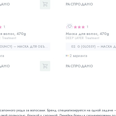
ДАНО
РАСПРОДАНО
1
1
я волос, 470g
Маска для волос, 470g
 Treatment
DEEP LAYER Treatment
01. B (BOUNCY) — МАСКА ДЛЯ ОБЪЕМА И СИЛЫ ВОЛОС
нта
2 варианта
ДАНО
РАСПРОДАНО
 салонного ухода за волосами. Бренд специализируется на одной задаче
овой плотностью, близкой к салонной. Линейки бренда сегментированы по тип