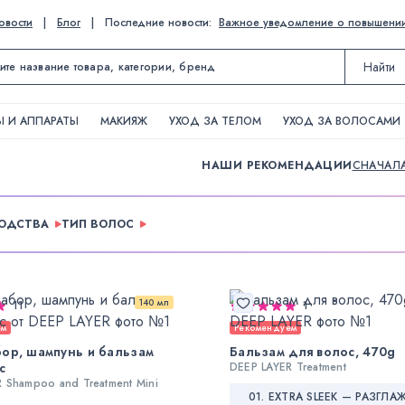
овости
|
Блог
|
Последние новости:
Важное уведомление о повышении ц
Найти
 И АППАРАТЫ
МАКИЯЖ
УХОД ЗА ТЕЛОМ
УХОД ЗА ВОЛОСАМИ
НАШИ РЕКОМЕНДАЦИИ
СНАЧАЛ
ВОДСТВА
ТИП ВОЛОС
140 мл
11
1
ем
Рекомендуем
ор, шампунь и бальзам
Бальзам для волос, 470g
с
DEEP LAYER Treatment
 Shampoo and Treatment Mini