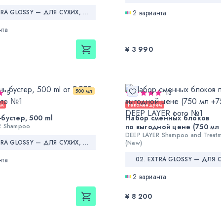
02. EXTRA GLOSSY — ДЛЯ СУХИХ, ЖЕСТКИХ И НЕПОСЛУШНЫХ ВОЛОС
2 варианта
нта
¥ 3 990
500 мл
5
13
ем
Рекомендуем
бустер, 500 ml
Набор сменных блоков
R Shampoo
по выгодной цене (750 мл 
DEEP LAYER Shampoo and Treatm
02. EXTRA GLOSSY — ДЛЯ СУХИХ, ЖЕСТКИХ И НЕПОСЛУШНЫХ ВОЛОС
(New)
нта
2 варианта
¥ 8 200