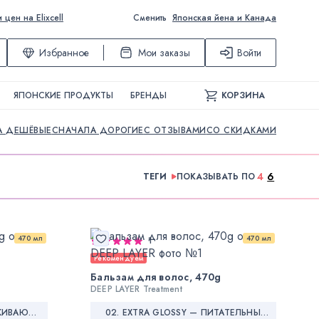
ен на Elixcell
Сменить
Японская йена и Канада
Избранное
Мои заказы
Войти
ЯПОНСКИЕ ПРОДУКТЫ
БРЕНДЫ
КОРЗИНА
А ДЕШЁВЫЕ
СНАЧАЛА ДОРОГИЕ
С ОТЗЫВАМИ
СО СКИДКАМИ
4
6
ТЕГИ
ПОКАЗЫВАТЬ ПО
470 мл
470 мл
1
Рекомендуем
Бальзам для волос, 470g
DEEP LAYER Treatment
01. EXTRA SLEEK — РАЗГЛАЖИВАЮЩИЙ БАЛЬЗАМ
02. EXTRA GLOSSY — ПИТАТЕЛЬНЫЙ БАЛЬЗАМ