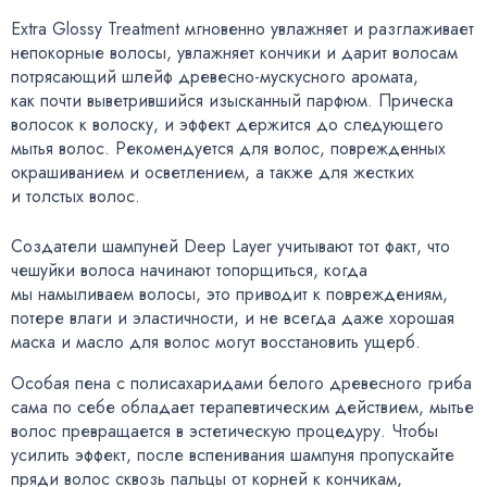
Extra Glossy Treatment мгновенно увлажняет и разглаживает
непокорные волосы
,
увлажняет кончики и дарит волосам
потрясающий шлейф
древесно-мускусного
аромата
,
как почти выветрившийся изысканный парфюм. Прическа
волосок к волоску
,
и эффект держится до следующего
мытья волос. Рекомендуется для волос
,
поврежденных
окрашиванием и осветлением
,
а также для жестких
и толстых волос.
Создатели шампуней Deep Layer учитывают тот факт
,
что
чешуйки волоса начинают топорщиться
,
когда
мы намыливаем волосы
,
это приводит к повреждениям
,
потере влаги и эластичности
,
и не всегда даже хорошая
маска и масло для волос могут восстановить ущерб.
Особая пена с полисахаридами белого древесного гриба
сама по себе обладает терапевтическим действием
,
мытье
волос превращается в эстетическую процедуру. Чтобы
усилить эффект
,
после вспенивания шампуня пропускайте
пряди волос сквозь пальцы от корней к кончикам
,