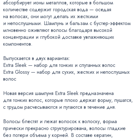
абсорбирует ионы металлов
,
которые в большом
количестве содержит городская вода — оседая
на волосах
,
они могут делать их жесткими
и непослушными. Шампунь и бальзам
с бустер-эффектом
мгновенно оживляют волосы благодаря высокой
концентрации и глубокой доставке увлажняющих
компонентов.
Выпускается в двух вариантах:
Extra Sleek — набор для тонких и спутанных волос
Extra Glossy — набор для сухих
,
жестких и непослушных
волос
Новая версия шампуня Extra Sleek предназначена
для тонких волос
,
которые плохо держат форму
,
пушатся
,
с трудом расчесываются и путаются в течение дня.
Волосы блестят и лежат волосок к волоску
,
форма
прически прекрасно структурирована
,
волосы гладкие
без потери объема у корней. В составе кератин
,