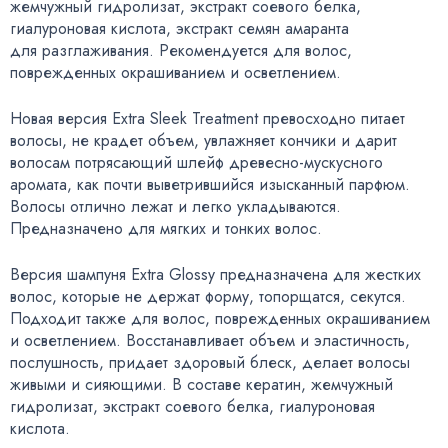
жемчужный гидролизат
,
экстракт соевого белка
,
гиалуроновая кислота
,
экстракт семян амаранта
для разглаживания. Рекомендуется для волос
,
поврежденных окрашиванием и осветлением.
Новая версия Extra Sleek Treatment превосходно питает
волосы
,
не крадет объем
,
увлажняет кончики и дарит
волосам потрясающий шлейф
древесно-мускусного
аромата
,
как почти выветрившийся изысканный парфюм.
Волосы отлично лежат и легко укладываются.
Предназначено для мягких и тонких волос.
Версия шампуня Extra Glossy предназначена для жестких
волос
,
которые не держат форму
,
топорщатся
,
секутся.
Подходит также для волос
,
поврежденных окрашиванием
и осветлением. Восстанавливает объем и эластичность
,
послушность
,
придает здоровый блеск
,
делает волосы
живыми и сияющими. В составе кератин
,
жемчужный
гидролизат
,
экстракт соевого белка
,
гиалуроновая
кислота.