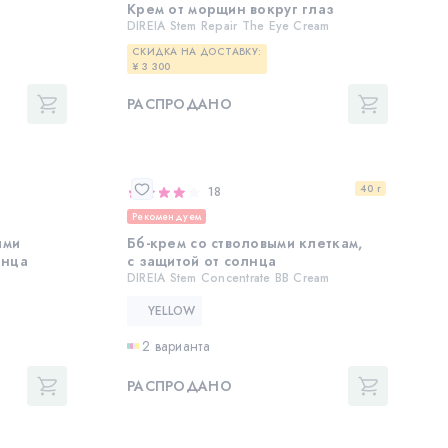
Крем от морщин вокруг глаз
DIREIA Stem Repair The Eye Cream
СКИДКА НА ДОСТАВКУ:
¥ 3 300
РАСПРОДАНО
40 г
18
Рекомендуем
ыми
Бб-крем со стволовыми клеткам,
лнца
с защитой от солнца
DIREIA Stem Concentrate BB Cream
YELLOW
2 варианта
РАСПРОДАНО