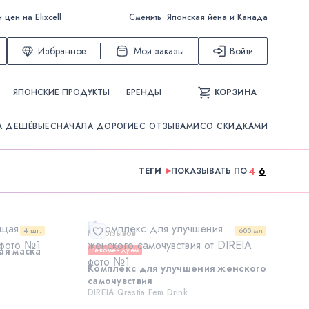
ен на Elixcell
Сменить
Японская йена и Канада
Избранное
Мои заказы
Войти
ЯПОНСКИЕ ПРОДУКТЫ
БРЕНДЫ
КОРЗИНА
А ДЕШЁВЫЕ
СНАЧАЛА ДОРОГИЕ
С ОТЗЫВАМИ
СО СКИДКАМИ
4
6
ТЕГИ
ПОКАЗЫВАТЬ ПО
4 шт.
600 мл
Нет отзывов
ая маска
Рекомендуем
Комплекс для улучшения женского
самочувствия
DIREIA Qrestia Fem Drink