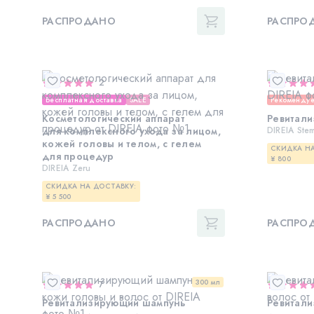
РАСПРОДАНО
РАСПРО
2
Бесплатная доставка
SALE
Рекоменду
Косметологический аппарат
Ревитал
для комплексного ухода за лицом,
DIREIA Ste
кожей головы и телом, с гелем
СКИДКА НА
для процедур
¥ 800
DIREIA Zeru
СКИДКА НА ДОСТАВКУ:
¥ 5 500
РАСПРОДАНО
РАСПРО
300 мл
7
Ревитализирующий шампунь
Ревитал