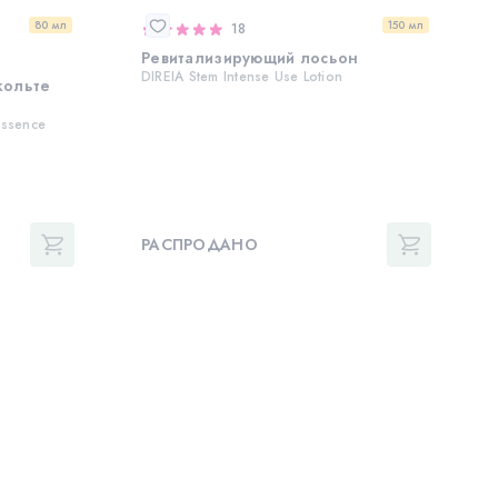
80 мл
150 мл
18
Ревитализирующий лосьон
DIREIA Stem Intense Use Lotion
кольте
Essence
РАСПРОДАНО