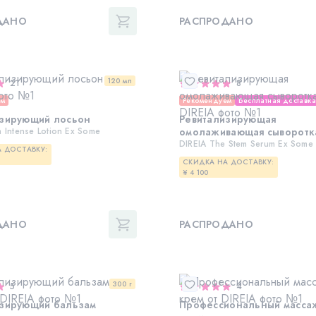
ДАНО
РАСПРОДАНО
120 мл
21
8
ем
Рекомендуем
Бесплатная доставк
изирующий лосьон
Ревитализирующая
m Intense Lotion Ex Some
омолаживающая сыворотк
DIREIA The Stem Serum Ex Some
 ДОСТАВКУ:
СКИДКА НА ДОСТАВКУ:
¥ 4 100
ДАНО
РАСПРОДАНО
300 г
5
4
изирующий бальзам
Профессиональный масса