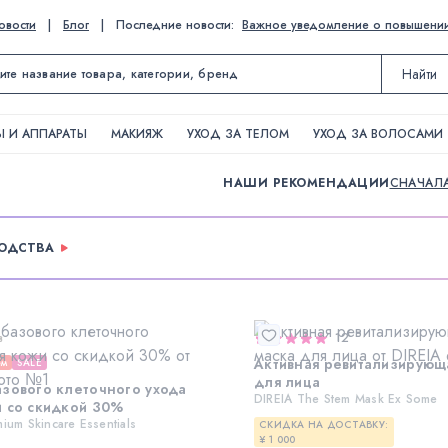
овости
|
Блог
|
Последние новости:
Важное уведомление о повышении ц
Найти
 И АППАРАТЫ
МАКИЯЖ
УХОД ЗА ТЕЛОМ
УХОД ЗА ВОЛОСАМИ
НАШИ РЕКОМЕНДАЦИИ
СНАЧАЛ
ВОДСТВА
в
12
Активная ревитализирующ
ем
SALE
для лица
зового клеточного ухода
DIREIA The Stem Mask Ex Some
 со скидкой 30%
ium Skincare Essentials
СКИДКА НА ДОСТАВКУ:
¥ 1 000