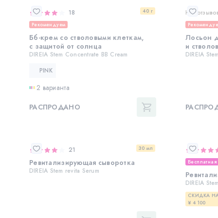
40 г
18
Нет отзыво
Рекомендуем
Рекоменду
Бб-крем со стволовыми клеткам,
Лосьон д
с защитой от солнца
и стволо
DIREIA Stem Concentrate BB Cream
DIREIA Ste
PINK
2 варианта
РАСПРОДАНО
РАСПРО
30 мл
21
Ревитализирующая сыворотка
Бесплатная
DIREIA Stem revita Serum
Ревитали
DIREIA Ste
СКИДКА НА
¥ 4 100