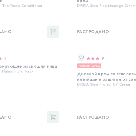
с
крем
m The Deep Conditioner
DIREIA Stem Rise Massage Cream
ДАНО
РАСПРОДАНО
3
9
зирующие маски для лица
Рекомендуем
m Platinum Bio Mask
Дневной крем со стволов
клетками и защитой от со
DIREIA Stem Protect UV Cream
ДАНО
РАСПРОДАНО