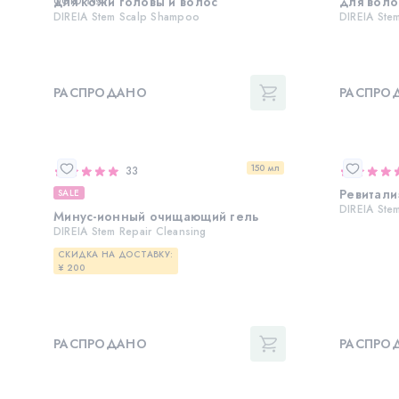
для кожи головы и волос
для воло
DIREIA Stem Scalp Shampoo
DIREIA Ste
РАСПРОДАНО
РАСПРО
150 мл
33
Ревитали
SALE
DIREIA Ste
Минус-ионный очищающий гель
DIREIA Stem Repair Cleansing
СКИДКА НА ДОСТАВКУ:
¥ 200
РАСПРОДАНО
РАСПРО