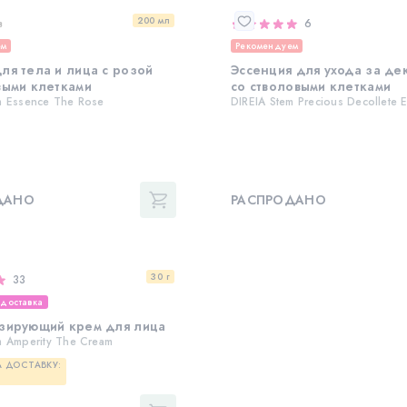
200 мл
в
6
ем
Рекомендуем
ля тела и лица с розой
Эссенция для ухода за де
выми клетками
со стволовыми клетками
m Essence The Rose
DIREIA Stem Precious Decollete 
ДАНО
РАСПРОДАНО
30 г
33
 доставка
зирующий крем для лица
m Amperity The Cream
 ДОСТАВКУ: