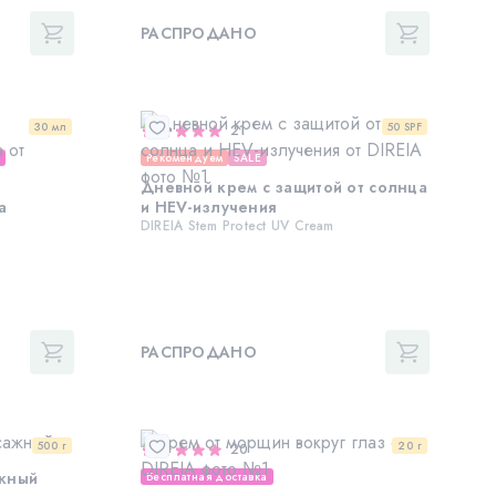
РАСПРОДАНО
30 мл
50 SPF
21
а
Рекомендуем
SALE
Дневной крем с защитой от солнца
а
и HEV-излучения
DIREIA Stem Protect UV Cream
РАСПРОДАНО
500 г
20 г
20
жный
Бесплатная доставка