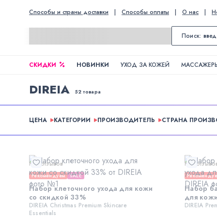
Способы и страны доставки
|
Способы оплаты
|
О нас
|
Н
СКИДКИ
НОВИНКИ
УХОД ЗА КОЖЕЙ
МАССАЖЕРЫ
DIREIA
52 товара
ЦЕНА
КАТЕГОРИИ
ПРОИЗВОДИТЕЛЬ
СТРАНА ПРОИЗ
Нет отзывов
Нет отзыво
Рекомендуем
SALE
Рекоменду
Набор клеточного ухода для кожи
Набор ба
со скидкой 33%
для кожи
DIREIA Christmas Premium Skincare
DIREIA Prem
Essentials