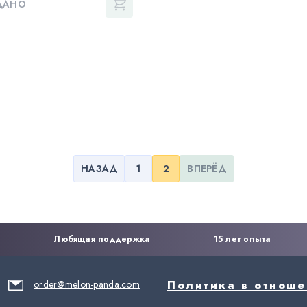
ДАНО
НАЗАД
1
2
ВПЕРЁД
Любящая поддержка
15 лет опыта
order@melon-panda.com
Политика в отнош