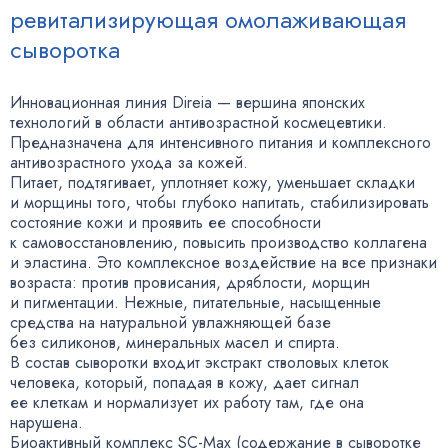
ревитализирующая омолаживающая
сыворотка
Инновационная линия Direia — вершина японских
технологий в области антивозрастной космецевтики.
Предназначена для интенсивного питания и комплексного
антивозрастного ухода за кожей.
Питает
,
подтягивает
,
уплотняет кожу
,
уменьшает складки
и морщины того
,
чтобы глубоко напитать
,
стабилизировать
состояние кожи и проявить ее способности
к самовосстановлению
,
повысить производство коллагена
и эластина. Это комплексное воздействие на все признаки
возраста: против провисания
,
дряблости
,
морщин
и пигментации. Нежные
,
питательные
,
насыщенные
средства на натуральной увлажняющей базе
без силиконов
,
минеральных масел и спирта.
В состав сыворотки входит экстракт стволовых клеток
человека
,
который
,
попадая в кожу
,
дает сигнал
ее клеткам и нормализует их работу там
,
где она
нарушена.
Биоактивный комплекс SC-Max
(
содержание в сыворотке