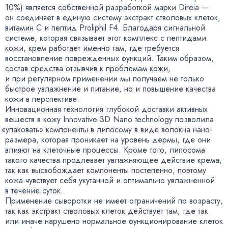
10%) является собственной разработкой марки Direia —
он соединяет в единую систему экстракт стволовых клеток
,
витамин С и пептид Proliphil F4. Благодаря сигнальной
системе
,
которая связывает этот комплекс с пептидами
кожи
,
крем работает именно там
,
где требуется
восстановление поврежденных функций. Таким образом
,
состав средства отзывчив к проблемам кожи
,
и при регулярном применении мы получаем не только
быстрое увлажнение и питание
,
но и повышение качества
кожи в перспективе.
Инновационная технология глубокой доставки активных
веществ в кожу Innovative 3D Nano technology позволила
«
упаковать» компоненты в липосому в виде волокна
нано-
размера
, которая проникает на уровень дермы
,
где они
влияют на клеточные процессы. Кроме того
,
липосома
такого качества продлевает увлажняющее действие крема
,
так как высвобождает компоненты постепенно
,
поэтому
кожа чувствует себя укутанной и оптимально увлажненной
в течение суток.
Применение сыворотки не имеет ограничений по возрасту
,
так как экстракт стволовых клеток действует там
,
где так
или иначе нарушено нормальное функционирование клеток