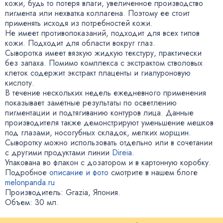
кожи
,
будь то потеря влаги
,
увеличенное производство
пигмента или нехватка коллагена. Поэтому ее стоит
применять исходя из потребностей кожи.
Не имеет противопоказаний
,
подходит для всех типов
кожи. Подходит для области вокруг глаз.
Сыворотка имеет вязкую жидкую текстуру
,
практически
без запаха. Помимо комплекса с экстрактом стволовых
клеток содержит экстракт плаценты и гиалуроновую
кислоту.
В течение нескольких недель ежедневного применения
показывает заметные результаты по осветлению
пигментации и подтягиванию контуров лица. Данные
производителя также демонстрируют уменьшение мешков
под глазами
,
носогубных складок
,
мелких морщин.
Сыворотку можно использовать отдельно или в сочетании
с другими продуктами линии
Direia
.
Упакована во флакон с дозатором и в картонную коробку.
Подробное
описание и фото
смотрите в нашем блоге
melonpanda.ru
Производитель: Grazia
,
Япония.
Объем: 30 мл.