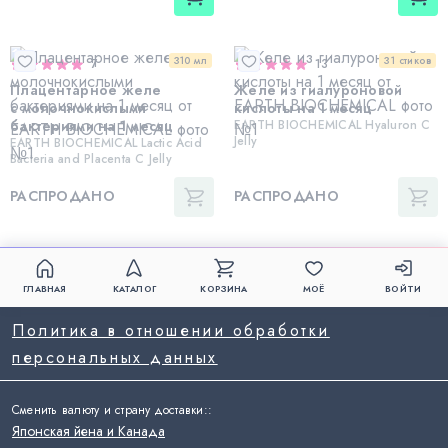
310 мл
31 стиков
7
13
Плацентарное желе
Желе из гиалуроновой
с молочнокислыми
кислоты на 1 месяц
бактериями на 1 месяц
EARTH BIOCHEMICAL Hyaluron C
Jelly
EARTH BIOCHEMICAL Lactic Acid
Bacteria and Placenta С Jelly
РАСПРОДАНО
РАСПРОДАНО
ГЛАВНАЯ
КАТАЛОГ
КОРЗИНА
МОЁ
ВОЙТИ
Политика в отношении обработки
персональных данных
Сменить валюту и страну доставки:
:
Японская йена и Канада