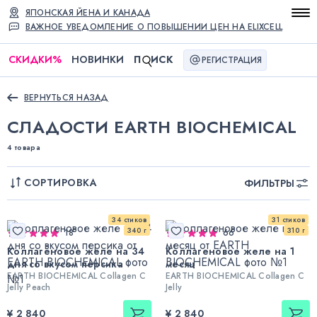
ЯПОНСКАЯ ЙЕНА И КАНАДА
ВАЖНОЕ УВЕДОМЛЕНИЕ О ПОВЫШЕНИИ ЦЕН НА ELIXCELL
СКИДКИ
%
НОВИНКИ
П
ИСК
РЕГИСТРАЦИЯ
ВЕРНУТЬСЯ НАЗАД
СЛАДОСТИ EARTH BIOCHEMICAL
4 товара
СОРТИРОВКА
ФИЛЬТРЫ
34 стиков
31 стиков
340 г
310 г
18
66
Коллагеновое желе на 34
Коллагеновое желе на 1
дня со вкусом персика
месяц
EARTH BIOCHEMICAL Collagen C
EARTH BIOCHEMICAL Collagen C
Jelly Peach
Jelly
¥ 2 840
¥ 2 840