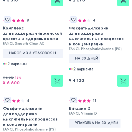
¥ 3 510
¥ 2 670
8
4
Комплекс
Фосфатидилсерин
для поддержания женской
для поддержка
красоты и здоровья кожи
мыслительных процессов
FANCL Smooth Clear AC
и концентрации
FANCL Phosphatidylserine (PS)
НАБОР ИЗ 3 УПАКОВОК НА 90 ДНЕЙ
НА 30 ДНЕЙ
2 варианта
2 варианта
¥ 8 010
-
18
%
¥ 4 100
¥ 6 600
4
11
Фосфатидилсерин
Витамин D
для поддержка
FANCL Vitamin D
мыслительных процессов
УПАКОВКА НА 30 ДНЕЙ
и концентрации
FANCL Phosphatidylserine (PS)