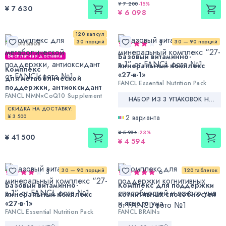
¥ 7 200
-
15
%
¥ 7 630
¥ 6 098
120 капсул
30 порций
30 — 90 порций
Нет отзывов
3
Базовый витаминно-
Бесплатная доставка
минеральный комплекс
Комплекс
«27-в-1»
для метаболической
FANCL Essential Nutrition Pack
поддержки, антиоксидант
FANCL NMN×CoQ10 Supplement
НАБОР ИЗ 3 УПАКОВОК НА 90 ДНЕЙ
СКИДКА НА ДОСТАВКУ:
¥ 3 500
2 варианта
¥ 5 934
-
23
%
¥ 41 500
¥ 4 594
30 — 90 порций
120 таблеток
3
6
Базовый витаминно-
Комплекс для поддержки
минеральный комплекс
когнитивных способностей
«27-в-1»
и ясного ума
FANCL Essential Nutrition Pack
FANCL BRAINs