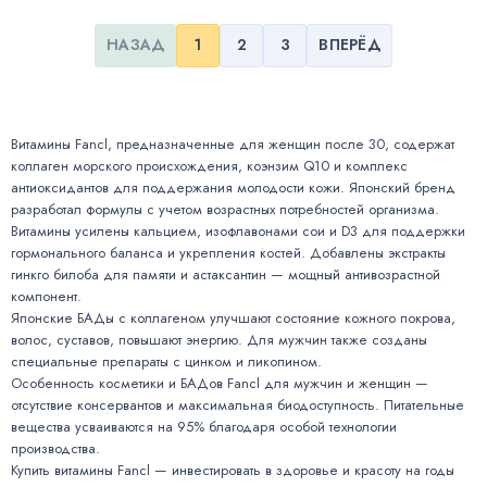
НАЗАД
1
2
3
ВПЕРЁД
Витамины Fancl, предназначенные для женщин после 30, содержат
коллаген морского происхождения, коэнзим Q10 и комплекс
антиоксидантов для поддержания молодости кожи. Японский бренд
разработал формулы с учетом возрастных потребностей организма.
Витамины усилены кальцием, изофлавонами сои и D3 для поддержки
гормонального баланса и укрепления костей. Добавлены экстракты
гинкго билоба для памяти и астаксантин — мощный антивозрастной
компонент.
Японские БАДы с коллагеном улучшают состояние кожного покрова,
волос, суставов, повышают энергию. Для мужчин также созданы
специальные препараты с цинком и ликопином.
Особенность косметики и БАДов Fancl для мужчин и женщин —
отсутствие консервантов и максимальная биодоступность. Питательные
вещества усваиваются на 95% благодаря особой технологии
производства.
Купить витамины Fancl — инвестировать в здоровье и красоту на годы