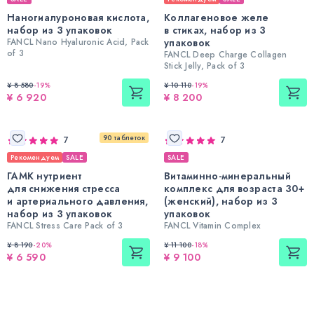
Наногиалуроновая кислота,
Коллагеновое желе
набор из 3 упаковок
в стиках, набор из 3
FANCL Nano Hyaluronic Acid, Pack
упаковок
of 3
FANCL Deep Charge Collagen
Stick Jelly, Pack of 3
¥ 8 580
-
19
%
¥ 10 110
-
19
%
¥ 6 920
¥ 8 200
90 таблеток
7
7
Рекомендуем
SALE
SALE
ГАМК нутриент
Витаминно-минеральный
для снижения стресса
комплекс для возраста 30+
и артериального давления,
(женский), набор из 3
набор из 3 упаковок
упаковок
FANCL Stress Care Pack of 3
FANCL Vitamin Complex
¥ 8 190
-
20
%
¥ 11 100
-
18
%
¥ 6 590
¥ 9 100