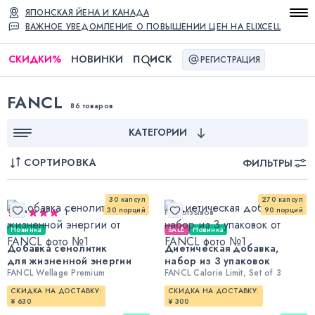
ЯПОНСКАЯ ЙЕНА И КАНАДА
ВАЖНОЕ УВЕДОМЛЕНИЕ О ПОВЫШЕНИИ ЦЕН НА ELIXCELL
СКИДКИ
%
НОВИНКИ
П
ИСК
РЕГИСТРАЦИЯ
FANCL
86 товаров
КАТЕГОРИИ
СОРТИРОВКА
ФИЛЬТРЫ
30 капсул
270 капсул
30 порций
90 порций
1
Нет отзывов
Новинка
SALE
Новинка
Добавка сенолитик
Диетическая добавка,
для жизненной энергии
набор из 3 упаковок
FANCL Wellage Premium
FANCL Calorie Limit, Set of 3
СКИДКА НА ДОСТАВКУ:
СКИДКА НА ДОСТАВКУ:
¥ 630
¥ 300