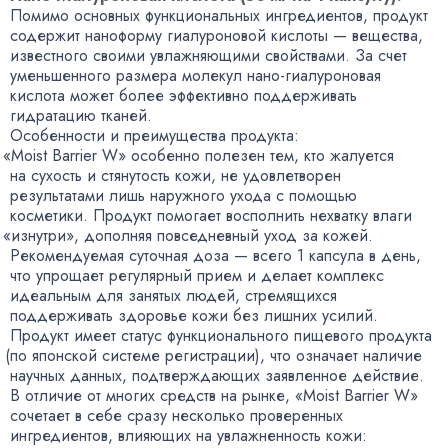
Помимо основных функциональных ингредиентов
,
продукт
содержит наноформу гиалуроновой кислоты — вещества
,
известного своими увлажняющими свойствами. За счет
уменьшенного размера молекул
нано-гиалуроновая
кислота может более эффективно поддерживать
гидратацию тканей.
Особенности и преимущества продукта:
«
Moist Barrier W» особенно полезен тем
,
кто жалуется
на сухость и стянутость кожи
,
не удовлетворен
результатами лишь наружного ухода с помощью
косметики. Продукт помогает восполнить нехватку влаги
«
изнутри», дополняя повседневный уход за кожей.
Рекомендуемая суточная доза — всего 1 капсула в день
,
что упрощает регулярный прием и делает комплекс
идеальным для занятых людей
,
стремящихся
поддерживать здоровье кожи без лишних усилий.
Продукт имеет статус функционального пищевого продукта
(
по японской системе регистрации), что означает наличие
научных данных
,
подтверждающих заявленное действие.
В отличие от многих средств на рынке
,
«Moist Barrier W»
сочетает в себе сразу несколько проверенных
ингредиентов
,
влияющих на увлажненность кожи: