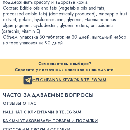
поддерживать красоту и здоровье кожи.
Состав: Edible oils and fats
(
vegetable oils and fats
,
processed edible fats)
(
domestically produced), pineapple fruit
extract
,
gelatin
,
hyaluronic acid
,
glycerin
,
Haematococcus
algae pigment
,
cyclodextrin
,
glycerin esters
,
antioxidants
(
catechin
,
vitamin E)
Объем: упаковка 30 таблеток на 30 дней
,
выгодный набор
из трех упаковок на 90 дней
Сомневаетесь в выборе?
Спросите у постоянных клиентов в нашем чате!
MELONPANDA КРУЖОК В TELEGRAM
ЧАСТО ЗАДАВАЕМЫЕ ВОПРОСЫ
ОТЗЫВЫ О НАС
НАШ ЧАТ С КЛИЕНТАМИ В TELEGRAM
КАК МЫ УПАКОВЫВАЕМ ТОВАРЫ И ПОСЫЛКИ
СПОСОБЫ И СРОКИ ДОСТАВКИ