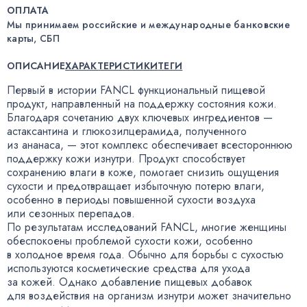
ОПЛАТА
Мы принимаем российские и международные банковские
карты, СБП
ОПИСАНИЕ
ХАРАКТЕРИСТИКИ
ТЕГИ
Первый в истории FANCL функциональный пищевой
продукт
,
направленный на поддержку состояния кожи.
Благодаря сочетанию двух ключевых ингредиентов —
астаксантина и глюкозилцерамида
,
полученного
из ананаса, — этот комплекс обеспечивает всестороннюю
поддержку кожи изнутри. Продукт способствует
сохранению влаги в коже
,
помогает снизить ощущения
сухости и предотвращает избыточную потерю влаги
,
особенно в периоды повышенной сухости воздуха
или сезонных перепадов.
По результатам исследований FANCL
,
многие женщины
обеспокоены проблемой сухости кожи
,
особенно
в холодное время года. Обычно для борьбы с сухостью
используются косметические средства для ухода
за кожей. Однако добавление пищевых добавок
для воздействия на организм изнутри может значительно