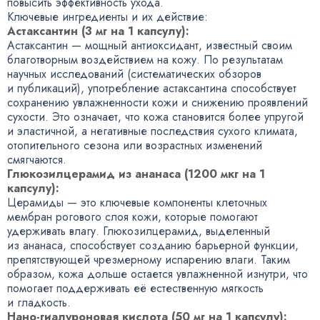
повысить эффективность ухода.
Ключевые ингредиенты и их действие:
Астаксантин
(
3 мг на 1 капсулу):
Астаксантин — мощный антиоксидант
,
известный своим
благотворным воздействием на кожу. По результатам
научных исследований
(
систематических обзоров
и публикаций), употребление астаксантина способствует
сохранению увлажненности кожи и снижению проявлений
сухости. Это означает
,
что кожа становится более упругой
и эластичной
,
а негативные последствия сухого климата
,
отопительного сезона или возрастных изменений
смягчаются.
Глюкозилцерамид из ананаса
(
1200 мкг на 1
капсулу):
Церамиды — это ключевые компоненты клеточных
мембран рогового слоя кожи
,
которые помогают
удерживать влагу. Глюкозилцерамид
,
выделенный
из ананаса
,
способствует созданию барьерной функции
,
препятствующей чрезмерному испарению влаги. Таким
образом
,
кожа дольше остается увлажненной изнутри
,
что
помогает поддерживать её естественную мягкость
и гладкость.
Нано-гиалуроновая
кислота
(
50 мг на 1 капсулу):