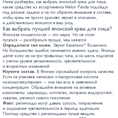
Ниже разберём, как выбрать японский крем для лица,
какие средства из ассортимента Melon Panda подойдут
под разные задачи и на что обратить внимание в составе,
чтобы крем не просто красиво звучал в описании,
а действительно вписался в ваш уход.
Как выбрать лучший японский крем для лица?
Японская косметология — это наука. Но не стоит
пугаться — разобраться проще, чем кажется:
Определите тип кожи.
Звучит банально? Возможно.
Но большинство ошибок начинается именно здесь. Японцы
делят кожу не на три привычных типа, а на шесть подтипов
с учетом уровня увлажненности, чувствительности
и возрастных изменений.
Изучите состав.
В Японии строжайший контроль качества.
Если на упаковке написано «гиалуроновая кислота
низкомолекулярная» — она там есть в заявленной
концентрации. Обращайте внимание на активные
компоненты: церамиды, коллаген, экстракты водорослей,
сквалан, ретинол нового поколения.
Факт:
ретиноиды могут давать сухость, покраснение
и ощущение чувствительности в период адаптации.
Поэтому средства с ретиноидами лучше вводить