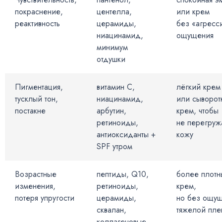
покраснение,
центелла,
или крем
реактивность
церамиды,
без «агресс
ниацинамид,
ощущения
минимум
отдушки
Пигментация,
витамин C,
лёгкий крем
тусклый тон,
ниацинамид,
или сыворот
постакне
арбутин,
крем, чтобы
ретиноиды,
не перегруж
антиоксиданты +
кожу
SPF утром
Возрастные
пептиды, Q10,
более плотн
изменения,
ретиноиды,
крем,
потеря упругости
церамиды,
но без ощу
сквалан,
тяжелой пле
коллагеновые