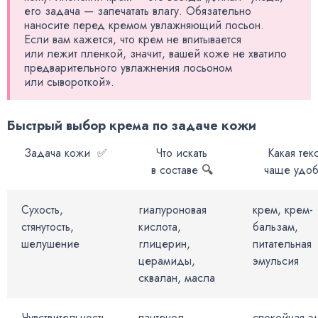
его задача — запечатать влагу. Обязательно
наносите перед кремом увлажняющий лосьон.
Если вам кажется, что крем не впитывается
или лежит пленкой, значит, вашей коже не хватило
предварительного увлажнения лосьоном
или сывороткой».
Быстрый выбор крема по задаче кожи
Задача кожи ✅
Что искать
Какая тек
в составе
🔍
чаще удобн
Сухость,
гиалуроновая
крем, крем-
стянутость,
кислота,
бальзам,
шелушение
глицерин,
питательная
церамиды,
эмульсия
сквалан, масла
Чувствительность,
пантенол,
спокойная э