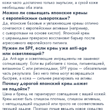
кожи часто достаточно только эмульсии, а сухой коже
необходимы оба этапа.
Можно ли совмещать японские кремы
с европейскими сыворотками?
Да, японские базовые и увлажняющие кремы отлично
сочетаются с европейскими активами (например,
с сыворотками на основе кислот). Японский крем
с церамидами прекрасно восстановит барьер после
агрессивного европейского пилинга.
Нужен ли SPF, если крем уже anti-age
или осветляющий?
Да. Anti-age и осветляющие ингредиенты не заменяют
солнцезащиту. Если вы работаете с тоном, пигментацией,
витамином C или ретиноидами, SPF утром — обязательная
часть результата. Без него пятна могут возвращаться
быстрее, а кожа — сильнее реагировать на активы.
Почему дорогой японский крем может
не подойти?
Цена и бренд не гарантируют совпадение с вашей кожей.
Крем может быть слишком плотным, слишком активным,
с неподходящей отдушкой или просто не соответствовать
текущей задаче. Поэтому лучше вводить новое средство