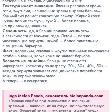
постепенно и сочетать с увлажнением и SPF.
Текстура имеет значение.
Японцы различают кремы-
гели, эмульсии, насыщенные кремы и кремы-бальзамы.
Каждый тип решает конкретную задачу. Жирной коже
нужны легкие текстуры, сухой — более плотные,
но при этом «дышащие».
Сезонность.
Да, в Японии принято менять уход
в зависимости от времени года. Летом — легкие
увлажняющие формулы, зимой — более питательные
с защитным барьером.
Факт:
церамиды, сквалан и другие липидные компоненты
особенно важны, когда коже не хватает барьера.
Возрастные линейки.
Японцы не стесняются
маркировать косметику по возрасту. 20+, 30+, 40+, 50+ —
каждая формула учитывает специфические потребности
кожи на определенном этапе.
А теперь — к конкретике.
Inga Melon Panda, основатель Melonpanda.com:
«Главная ошибка при знакомстве с японскими
кремами — наносить их на сухую, не подготовленную
кожу. Японский крем — это всегда „финал“ ухода,