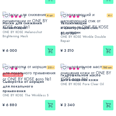
4 шт.
4 г
2
14
Маски для снижения
Увлажняющий
пигментации
и маскирующий стик
ONE BY KOSE Melanoshot
от морщин
Brightening Mask
ONE BY KOSE Wrinkle Double
Repair
¥ 6 000
¥ 3 510
20 г
180 мл
3
13
Гидрофильное масло
Рекомендуем
для очищения кожи
Сыворотка от морщин
ONE BY KOSE Pore Clear Oil
для локального
применения
ONE BY KOSE The Wrinkless S
¥ 6 880
¥ 2 340