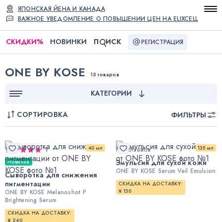
ЯПОНСКАЯ ЙЕНА И КАНАДА
ВАЖНОЕ УВЕДОМЛЕНИЕ О ПОВЫШЕНИИ ЦЕН НА ELIXCELL
СКИДКИ
%
НОВИНКИ
П
ИСК
РЕГИСТРАЦИЯ
ONE BY KOSE
15 товаров
КАТЕГОРИИ
СОРТИРОВКА
ФИЛЬТРЫ
40 мл
135 мл
1
Нет отзывов
Эмульсия для сухой кожи
Новинка
ONE BY KOSE Serum Veil Emulsion
Сыворотка для снижения
пигментации
СКИДКА НА ДОСТАВКУ:
¥ 150
ONE BY KOSE Melanoshot P
Brightening Serum
СКИДКА НА ДОСТАВКУ:
¥ 240