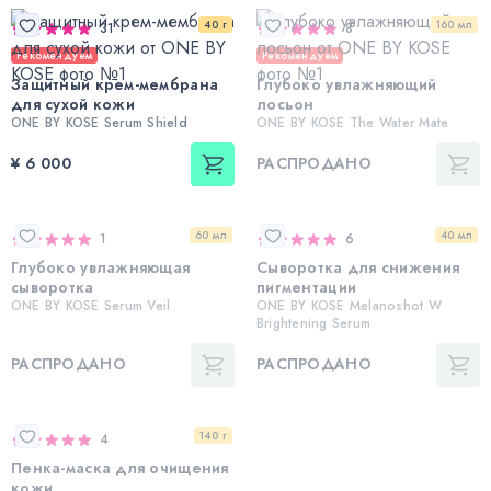
40 г
160 мл
31
8
Рекомендуем
Рекомендуем
Защитный крем-мембрана
Глубоко увлажняющий
для сухой кожи
лосьон
ONE BY KOSE Serum Shield
ONE BY KOSE The Water Mate
¥ 6 000
РАСПРОДАНО
60 мл
40 мл
1
6
Глубоко увлажняющая
Сыворотка для снижения
сыворотка
пигментации
ONE BY KOSE Serum Veil
ONE BY KOSE Melanoshot W
Brightening Serum
РАСПРОДАНО
РАСПРОДАНО
140 г
4
Пенка-маска для очищения
кожи