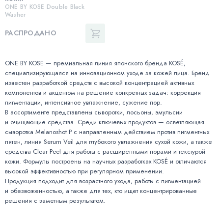
ONE BY KOSE Double Black
Washer
РАСПРОДАНО
ONE BY KOSE — премиальная линия японского бренда KOSÉ,
специализирующаяся на инновационном уходе за кожей лица. Бренд
известен разработкой средств с высокой концентрацией активных
компонентов и акцентом на решение конкретных задач: коррекция
пигментации, интенсивное увлажнение, сужение пор.
В ассортименте представлены сыворотки, лосьоны, эмульсии
и очищающие средства. Среди ключевых продуктов — осветляющая
сыворотка Melanoshot P с направленным действием против пигментных
пятен, линия Serum Veil для глубокого увлажнения сухой кожи, а также
средства Clear Peel для работы с расширенными порами и текстурой
кожи. Формулы построены на научных разработках KOSÉ и отличаются
высокой эффективностью при регулярном применении.
Продукция подходит для возрастного ухода, работы с пигментацией
и обезвоженностью, а также для тех, кто ищет концентрированные
решения с заметным результатом.