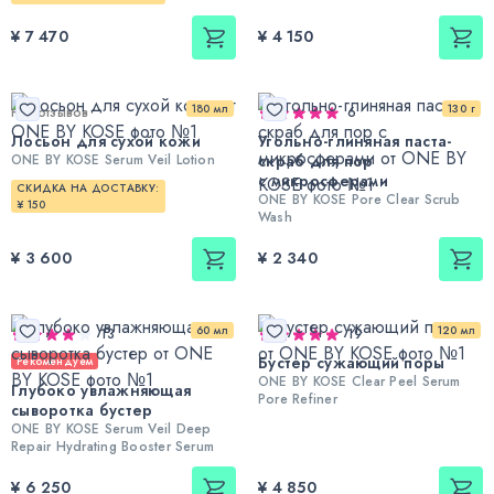
¥ 7 470
¥ 4 150
180 мл
130 г
Нет отзывов
6
Лосьон для сухой кожи
Угольно-глиняная паста-
ONE BY KOSE Serum Veil Lotion
скраб для пор
с микросферами
СКИДКА НА ДОСТАВКУ:
ONE BY KOSE Pore Clear Scrub
¥ 150
Wash
¥ 3 600
¥ 2 340
60 мл
120 мл
13
19
Бустер сужающий поры
Рекомендуем
ONE BY KOSE Clear Peel Serum
Глубоко увлажняющая
Pore Refiner
сыворотка бустер
ONE BY KOSE Serum Veil Deep
Repair Hydrating Booster Serum
¥ 6 250
¥ 4 850