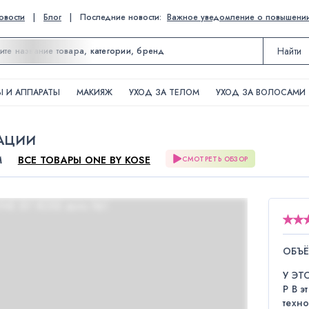
овости
|
Блог
|
Последние новости:
Важное уведомление о повышении ц
Найти
 И АППАРАТЫ
МАКИЯЖ
УХОД ЗА ТЕЛОМ
УХОД ЗА ВОЛОСАМИ
ТАЦИИ
M
ВСЕ ТОВАРЫ ONE BY KOSE
СМОТРЕТЬ ОБЗОР
ОБЪ
У ЭТ
P В 
техн