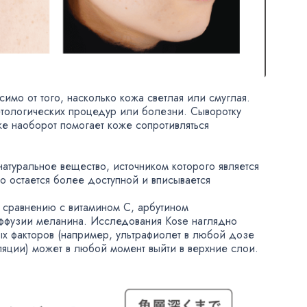
симо от того
,
насколько кожа светлая или смуглая.
тологических процедур или болезни. Сыворотку
же наоборот помогает коже сопротивляться
натуральное вещество
,
источником которого является
о остается более доступной и вписывается
 сравнению с витамином С
,
арбутином
иффузии меланина. Исследования Kose наглядно
х факторов
(
например
,
ультрафиолет в любой дозе
ляции) может в любой момент выйти в верхние слои.