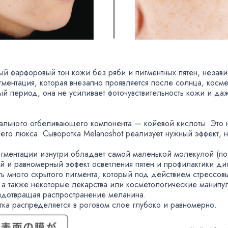
ый фарфоровый тон кожи без ряби и пигментных пятен
,
незави
гментация
,
которая внезапно проявляется после солнца
,
косме
ный период
,
она не усиливает фоточувствительность кожи и да
кального отбеливающего компонента — койевой кислоты. Это 
шего люкса. Сыворотка Melanoshot реализует нужный эффект
,
н
пигментации изнутри обладает самой маленькой молекулой
(
по
ый и равномерный эффект осветления пятен и профилактики д
ь много скрытого пигмента
,
который под действием стрессовы
а также некоторые лекарства или косметологические манипу
едотвращая распространение меланина.
ка распределяется в роговом слое глубоко и равномерно.