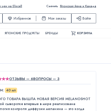
ен на Elixcell
Сменить
Японская йена и Канада
Избранное
Мои заказы
Войти
ЯПОНСКИЕ ПРОДУКТЫ
БРЕНДЫ
КОРЗИНА
ОТЗЫВЫ — 6
ВОПРОСЫ — 3
ЁМ
:
40 мл
ОГО ТОВАРА ВЫШЛА НОВАЯ ВЕРСИЯ MELANOSHOT
этой сыворотке впервые в мире реализована
ология контроля диффузии меланина — это когда