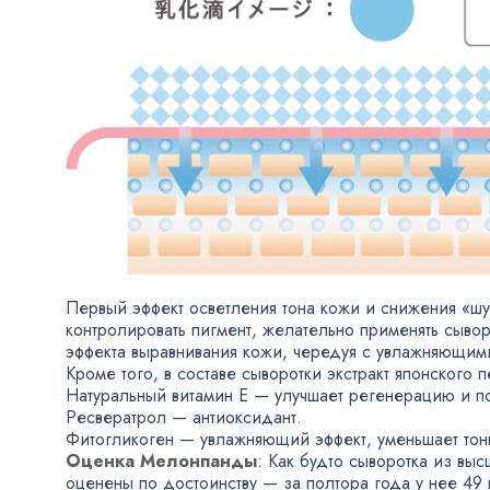
Первый эффект осветления тона кожи и снижения
«
шу
контролировать пигмент
,
желательно применять сывор
эффекта выравнивания кожи
,
чередуя с увлажняющими 
Кроме того
,
в составе сыворотки экстракт японского 
Натуральный витамин Е — улучшает регенерацию и по
Ресвератрол — антиоксидант.
Фитогликоген — увлажняющий эффект
,
уменьшает то
Оценка Мелонпанды
: Как будто сыворотка из вы
оценены по достоинству — за полтора года у нее 49