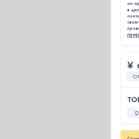
он пр
в др
снизи
своег
пров
ПЕР
¥ 
ТО
Сомн