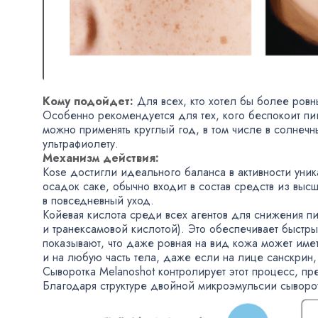
Кому подойдет:
Для всех
,
кто хотел бы более ровн
Особенно рекомендуется для тех
,
кого беспокоит пи
можно применять круглый год
,
в том числе в солнеч
ультрафиолету.
Механизм действия:
Kose достигли идеального баланса в активности уни
осадок саке
,
обычно входит в состав средств из выс
в повседневный уход.
Койевая кислота среди всех агентов для снижения 
и транексамовой кислотой). Это обеспечивает быстр
показывают
,
что даже ровная на вид кожа может имет
и на любую часть тела
,
даже если на лице санскрин
,
Сыворотка Melanoshot контролирует этот процесс
,
пр
Благодаря структуре двойной микроэмульсии сыворот