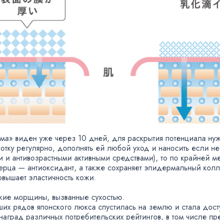
ма» виден уже через 10 дней
,
для раскрытия потенциала нуж
отку регулярно
,
дополнять ей любой уход и наносить если н
и антивозрастными активными средствами), то по крайней ме
перца — антиоксидант
,
а также сохраняет эпидермальный колл
вышает эластичность кожи.
нкие морщины
,
вызванные сухостью.
сших рядов японского люкса спустилась на землю и стала дос
 наград различных потребительских рейтингов
,
в том числе пр