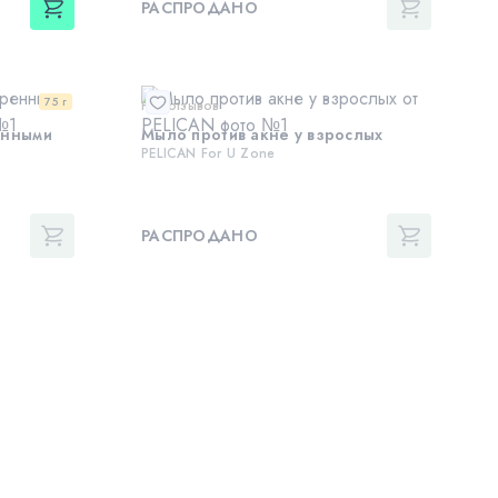
РАСПРОДАНО
75 г
Нет отзывов
енными
Мыло против акне у взрослых
PELICAN For U Zone
РАСПРОДАНО