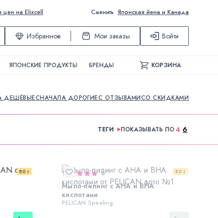
ен на Elixcell
Сменить
Японская йена и Канада
Избранное
Мои заказы
Войти
ЯПОНСКИЕ ПРОДУКТЫ
БРЕНДЫ
КОРЗИНА
А ДЕШЁВЫЕ
СНАЧАЛА ДОРОГИЕ
С ОТЗЫВАМИ
СО СКИДКАМИ
4
6
ТЕГИ
ПОКАЗЫВАТЬ ПО
80 г
80 г
6
Мыло-пилинг с AHA и BHA
кислотами
PELICAN Speeling