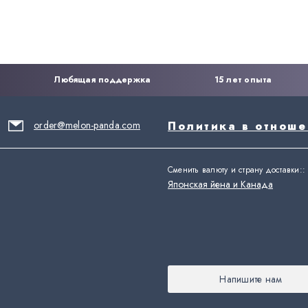
Любящая поддержка
15 лет опыта
order@melon-panda.com
Политика в отнош
Сменить валюту и страну доставки:
:
Японская йена и Канада
Напишите нам