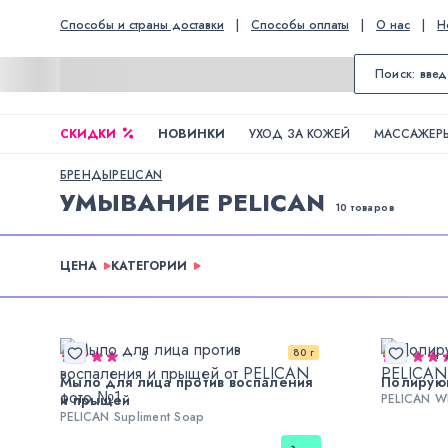
Способы и страны доставки
|
Способы оплаты
|
О нас
|
Н
СКИДКИ
НОВИНКИ
УХОД ЗА КОЖЕЙ
МАССАЖЕРЫ
БРЕНДЫ
PELICAN
УМЫВАНИЕ PELICAN
10 товаров
ЦЕНА
КАТЕГОРИИ
80 г
5
Мыло для лица против воспаления
Полирую
и прыщей
PELICAN Wh
PELICAN Supliment Soap