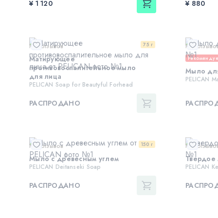
¥ 1 120
¥ 880
75 г
Нет отзывов
Нет отзыво
Матирующее
Рекоменду
противовоспалительное мыло
Мыло дл
для лица
PELICAN Ma
PELICAN Soap for Beautyful Forhead
РАСПРОДАНО
РАСПРО
150 г
Нет отзывов
Нет отзыво
Мыло с древесным углем
Твердое 
PELICAN Deitanseki Soap
PELICAN Ke
РАСПРОДАНО
РАСПРО