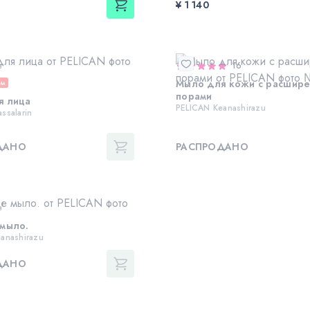
¥ 1 140
в
16
Мыло для кожи с расшир
ем
порами
я лица
PELICAN Keanashirazu
ssalarin
ДАНО
РАСПРОДАНО
в
мыло.
anashirazu
ДАНО