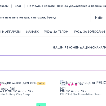
овости
|
Блог
|
Последние новости:
Важное уведомление о повышении ц
Найти
 И АППАРАТЫ
МАКИЯЖ
УХОД ЗА ТЕЛОМ
УХОД ЗА ВОЛОСАМИ
НАШИ РЕКОМЕНДАЦИИ
СНАЧАЛ
100 г
16
56
щее мыло для лица
Мыло для лица
ite Pottery Clay Soap
PELICAN No Foundation Soap