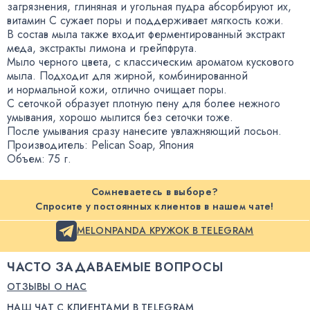
загрязнения
,
глиняная и угольная пудра абсорбируют их
,
витамин С сужает поры и поддерживает мягкость кожи.
В состав мыла также входит ферментированный экстракт
меда
,
экстракты лимона и грейпфрута.
Мыло черного цвета
,
с классическим ароматом кускового
мыла. Подходит для жирной
,
комбинированной
и нормальной кожи
,
отлично очищает поры.
С сеточкой образует плотную пену для более нежного
умывания
,
хорошо мылится без сеточки тоже.
После умывания сразу нанесите увлажняющий лосьон.
Производитель: Pelican Soap
,
Япония
Объем: 75 г.
Сомневаетесь в выборе?
Спросите у постоянных клиентов в нашем чате!
MELONPANDA КРУЖОК В TELEGRAM
ЧАСТО ЗАДАВАЕМЫЕ ВОПРОСЫ
ОТЗЫВЫ О НАС
НАШ ЧАТ С КЛИЕНТАМИ В TELEGRAM