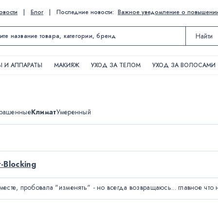
овости
|
Блог
|
Последние новости:
Важное уведомление о повышении ц
Найти
 И АППАРАТЫ
МАКИЯЖ
УХОД ЗА ТЕЛОМ
УХОД ЗА ВОЛОСАМИ
окрашенные
Климат
Умеренный
-Blocking
есте, пробовала "изменять" - но всегда возвращаюсь... главное что н