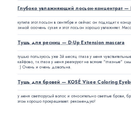
Глубоко увлажняющий лосьон-концентрат — 
купила этот лосьон в сентябре и сейчас он подходит к конц
зимой ооочень сухая и этот лосьон хорошо увлажняет. Масса
Тушь для ресниц — D-Up Extension mascara
тушью пользуюсь уже 3й месяц. глаза у меня чувствительные
кайфово, т.к.глаза у меня реагируют на всякие "глазные" смы
 :) Очень и очень довольна.
Тушь для бровей — KOSÉ Visee Coloring Eyeb
у меня светлорусый волос и относительно светлые брови, б
этом хорошо прокрашивает. рекомендую!