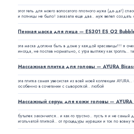
этот гель для моего волосатого плотного мужа (да-да!) спас
и потницы не было! заказала еще два... муж велел создать с
Пенная маска для лица — ES301 ES O2 Bubbl
эта маска должна быть в доме у каждой красавицы!!! я очень
иногда, не поспав нормально, с утра выгляжу как тролль... т
Массажная плитка для головы — AYURA Bicass
эта плитка самая увесистая из всей моей коллекции AYURA...
особенно в сочетании с сывороткой... любой
Массажный серум для кожи головы — AYURA 
бутылек закончился... и как-то грустно... пусть я и не са
игольчатой плиткой... от процедуры мурашки и ток по всему те