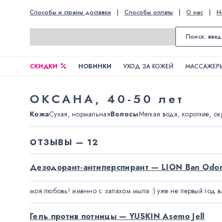
Способы и страны доставки
|
Способы оплаты
|
О нас
|
Н
СКИДКИ
НОВИНКИ
УХОД ЗА КОЖЕЙ
МАССАЖЕРЫ
ОКСАНА
,
40-50 лет
Кожа
Сухая, нормальная
Волосы
Мягкая вода, короткие, 
ОТЗЫВЫ — 12
Дезодорант-антиперспирант — LION Ban Odor
моя любовь! именно с запахом мыла :) уже не первый год вм
Гель против потницы — YUSKIN Asemo Jell