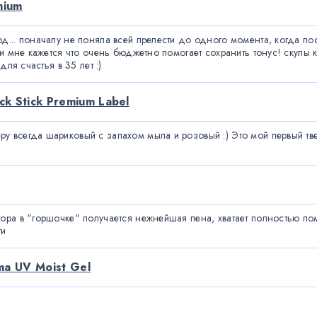
mium
.. поначалу не поняла всей прелести до одного момента, когда после 
и мне кажется что очень бюджетно помогает сохранить тонус! скулы ка
ля счастья в 35 лет :)
k Stick Premium Label
 всегда шариковый с запахом мыла и розовый :) Это мой первый тве
ра в "горшочке" получается нежнейшая пена, хватает полностью помы
ти
a UV Moist Gel