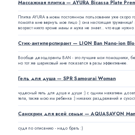
Массажная плитка — AYURA Bicassa Plate Pre
Плитка AYURA в моем постоянном пользовании уже скоро год.
помогла мне вернуть мое лицо :) она настоящая труженица! 
возраст никто кроме мамы и мужа не знает... что еще нужно д
Стик-антиперспирант — LION Ban Nano-ion Bloc
Вообще дезодоранты ВАN - это лучшие мои помощники, беру
но тот же шариковый мне показался в разы эффективнее.
Гель для душа — SPR Samourai Woman
чудесный гель для душа и души :) с одним нажатием дозато
тела, также мою им ребенка :) никаких раздражений и сухос
Санскрин для всей семьи — AQUASAVON Mam
судя по описанию - надо брать :)