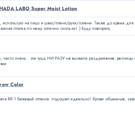
HADA LABO Super Moist Lotion
у, использую на лицо и шею/плечи/руки/голени. Также до крема для 
жная плитка по нему отлично скользит :) Буду повторять.
, часто очень... эта тушь НИ РАЗУ не вызвала раздражение. ресницы 
вки

row Color
рала BR-1 бежевый оттенок. подошел идеально! брови обьемные, зафи