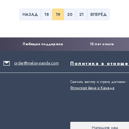
НАЗАД
18
19
20
21
ВПЕРЁД
Любящая поддержка
15 лет опыта
order@melon-panda.com
Политика в отнош
Сменить валюту и страну доставки:
:
Японская йена и Канада
Напишите нам