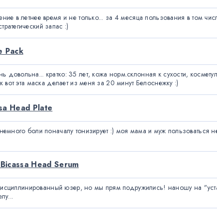
ение в летнее время и не только... за 4 месяца пользования в том чи
тратегический запас :)
e Pack
 довольна... кратко: 35 лет, кожа норм.склонная к сухости, космету
ак вот эта маска делает из меня за 20 минут Белоснежку :)
a Head Plate
 немного боли поначалу тонизирует :) моя мама и муж пользоваться не 
Bicassa Head Serum
мый дисциплинированный юзер, но мы прям подружились! наношу на "ус
лу...