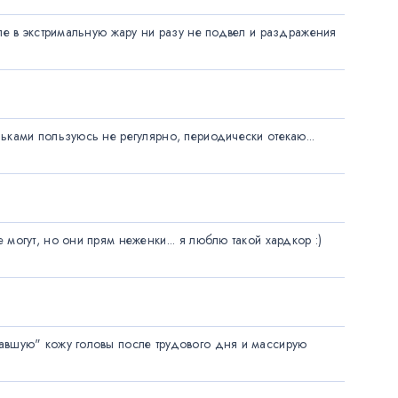
сле в экстримальную жару ни разу не подвел и раздражения 
льками пользуюсь не регулярно, периодически отекаю... 
могут, но они прям неженки... я люблю такой хардкор :) 
тавшую" кожу головы после трудового дня и массирую 