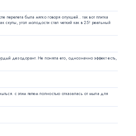
перелета была мягко говоря опухшей... так вот плитка 
к скулы, угол молодости стал четкий как в 25! реальный 
рдый дезодорант. Не поняла его, однозначно эффект есть, 
ться. с этим гелем полностью отказалась от мыла для 