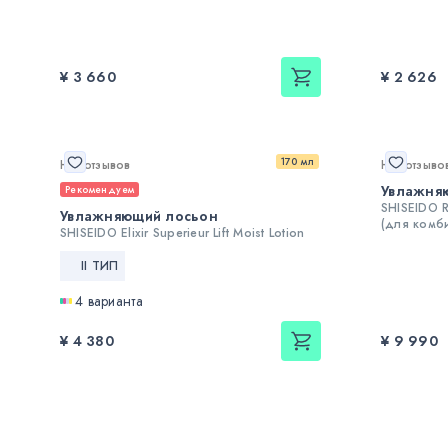
¥ 3 660
¥ 2 626
170 мл
Нет отзывов
Нет отзыво
Увлажня
Рекомендуем
SHISEIDO Re
Увлажняющий лосьон
(для комб
SHISEIDO Elixir Superieur Lift Moist Lotion
II ТИП
4 варианта
¥ 4 380
¥ 9 990