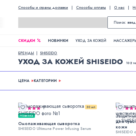
Способы и страны доставки
|
Способы оплаты
|
О нас
|
Н
СКИДКИ
НОВИНКИ
УХОД ЗА КОЖЕЙ
МАССАЖЕРЫ
БРЕНДЫ
SHISEIDO
УХОД ЗА КОЖЕЙ SHISEIDO
102 т
ЦЕНА
КАТЕГОРИИ
30 мл
1
Защитны
Новинка
для чувс
Омолаживающая сыворотка
кожи
SHISEIDO Ultimune Power Infusing Serum
SHISEIDO d 