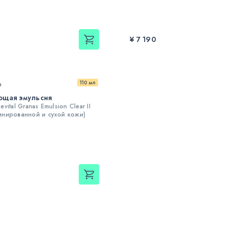
¥ 7 190
110 мл
в
ющая эмульсия
vital Granas Emulsion Clear II
инированной и сухой кожи)