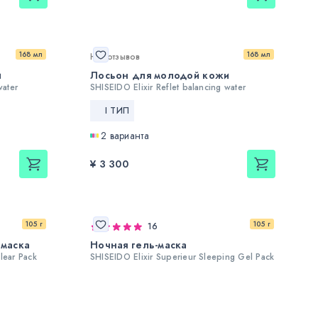
168 мл
168 мл
Нет отзывов
и
Лосьон для молодой кожи
water
SHISEIDO Elixir Reflet balancing water
I ТИП
2 варианта
¥ 3 300
105 г
105 г
16
-маска
Ночная гель-маска
lear Pack
SHISEIDO Elixir Superieur Sleeping Gel Pack