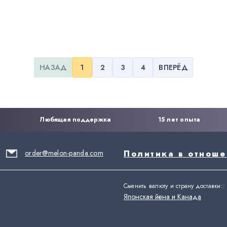
НАЗАД
1
2
3
4
ВПЕРЁД
Любящая поддержка
15 лет опыта
order@melon-panda.com
Политика в отнош
Сменить валюту и страну доставки:
:
Японская йена и Канада