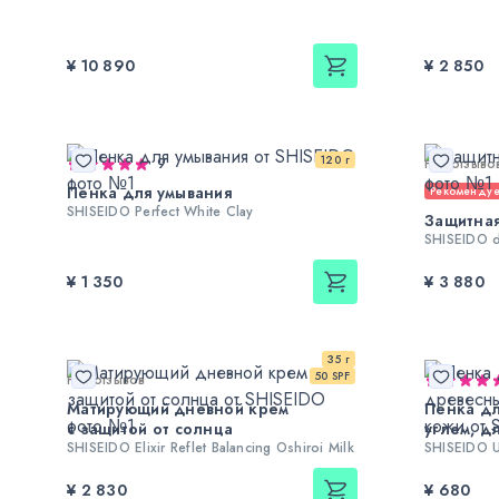
¥ 10 890
¥ 2 850
120 г
9
Нет отзыво
Пенка для умывания
Рекоменду
SHISEIDO Perfect White Clay
Защитная
SHISEIDO d
¥ 1 350
¥ 3 880
35 г
50 SPF
Нет отзывов
Матирующий дневной крем
Пенка дл
с защитой от солнца
углем, д
SHISEIDO Elixir Reflet Balancing Oshiroi Milk
SHISEIDO 
¥ 2 830
¥ 680