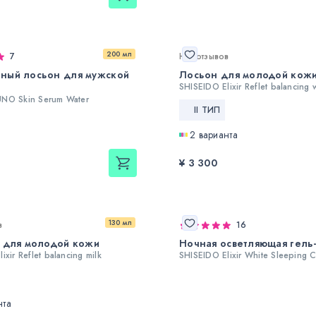
200 мл
7
Нет отзывов
ный лосьон для мужской
Лосьон для молодой кож
SHISEIDO Elixir Reflet balancing 
NO Skin Serum Water
II ТИП
2 варианта
¥ 3 300
130 мл
в
16
 для молодой кожи
Ночная осветляющая гель
ixir Reflet balancing milk
SHISEIDO Elixir White Sleeping C
нта