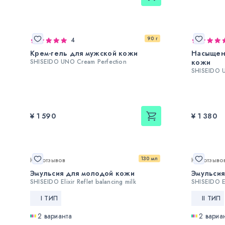
90 г
4
Крем-гель для мужской кожи
Насыщен
SHISEIDO UNO Cream Perfection
кожи
SHISEIDO U
¥ 1 590
¥ 1 380
130 мл
Нет отзывов
Нет отзыво
Эмульсия для молодой кожи
Эмульсия
SHISEIDO Elixir Reflet balancing milk
SHISEIDO El
I ТИП
II ТИП
2 варианта
2 вариа