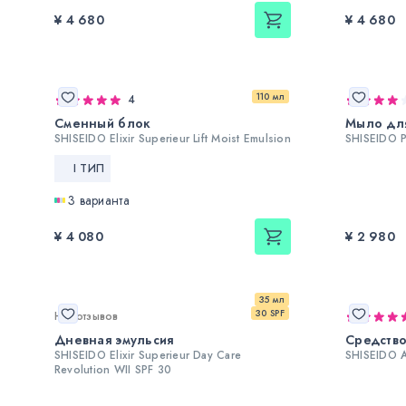
¥ 4 680
¥ 4 680
110 мл
4
Сменный блок
Мыло дл
SHISEIDO Elixir Superieur Lift Moist Emulsion
SHISEIDO P
I ТИП
3 варианта
¥ 4 080
¥ 2 980
35 мл
30 SPF
Нет отзывов
Дневная эмульсия
Средство
SHISEIDO Elixir Superieur Day Care
SHISEIDO A
Revolution WII SPF 30