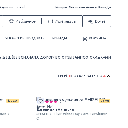
ен на Elixcell
Сменить
Японская йена и Канада
Избранное
Мои заказы
Войти
ЯПОНСКИЕ ПРОДУКТЫ
БРЕНДЫ
КОРЗИНА
А ДЕШЁВЫЕ
СНАЧАЛА ДОРОГИЕ
С ОТЗЫВАМИ
СО СКИДКАМИ
4
6
ТЕГИ
ПОКАЗЫВАТЬ ПО
130 мл
35 мл
2
Дневная эмульсия
sion C
SHISEIDO Elixir White Day Care Revolution
C