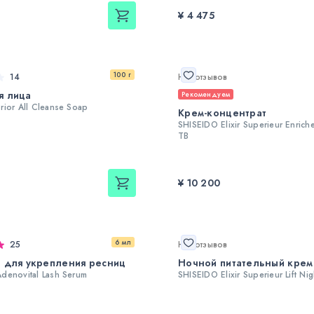
¥ 4 475
100 г
14
Нет отзывов
я лица
Рекомендуем
rior All Cleanse Soap
Крем-концентрат
SHISEIDO Elixir Superieur Enric
TB
¥ 10 200
6 мл
25
Нет отзывов
 для укрепления ресниц
Ночной питательный крем
denovital Lash Serum
SHISEIDO Elixir Superieur Lift Ni