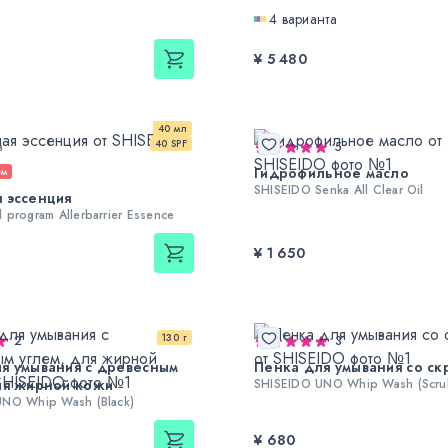
4 варианта
¥ 5 480
40 мл
40 SPF
в
5
Гидрофильное масло
ем
SHISEIDO Senka All Clear Oil
 эссенция
 program Allerbarrier Essence
¥ 1 650
130 г
2
3
я умывания с древесным
Пенка для умывания со ск
ля жирной кожи
SHISEIDO UNO Whip Wash (Scru
UNO Whip Wash (Black)
¥ 680