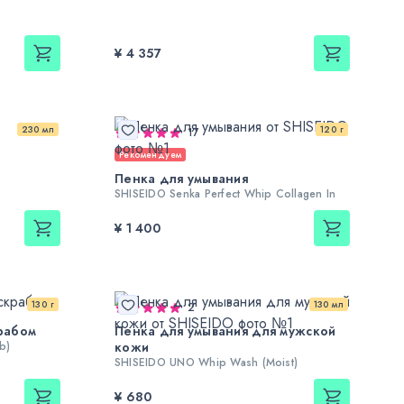
¥ 4 357
230 мл
120 г
17
Рекомендуем
Пенка для умывания
SHISEIDO Senka Perfect Whip Collagen In
¥ 1 400
130 г
130 мл
2
рабом
Пенка для умывания для мужской
b)
кожи
SHISEIDO UNO Whip Wash (Moist)
¥ 680