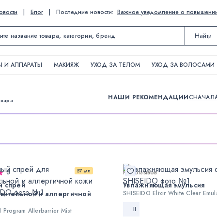
овости
|
Блог
|
Последние новости:
Важное уведомление о повышении ц
Найти
 И АППАРАТЫ
МАКИЯЖ
УХОД ЗА ТЕЛОМ
УХОД ЗА ВОЛОСАМИ
НАШИ РЕКОМЕНДАЦИИ
СНАЧАЛ
овара
57 мл
5
Нет отзывов
й спрей
Увлажняющая эмульсия
твительной и аллергичной
SHISEIDO Elixir White Clear Emul
II
Program Allerbarrier Mist