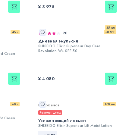
¥ 3 975
35 мл
45 г
50 SPF
20
Дневная эмульсия
SHISEIDO Elixir Superieur Day Care
Revolution W+ SPF 50
hed Cream
¥ 4 080
40 г
170 мл
Нет отзывов
Рекомендуем
ght Cream
Увлажняющий лосьон
SHISEIDO Elixir Superieur Lift Moist Lotion