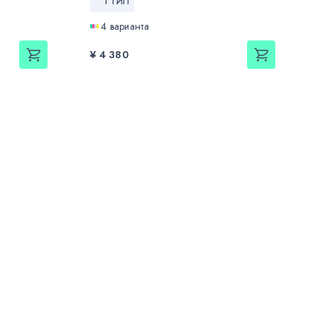
I ТИП
4 варианта
¥ 4 380