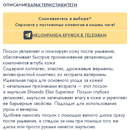
ОПИСАНИЕ
ХАРАКТЕРИСТИКИ
ТЕГИ
Сомневаетесь в выборе?
Спросите у постоянных клиентов в нашем чате!
MELONPANDA КРУЖОК В TELEGRAM
Лосьон увлажняет и тонизирует кожу после умывания
,
обеспечивает быстрое проникновение увлажняющих
компонентов вглубь кожи.
Содержит коллаген
,
эластин
,
дрожжевые ферменты
,
антивозрастной комплекс из экстракта валерианы.
Идеальная пара для основного ухода за кожей
с начальными признаками возраста — этот лосьон
и эмульсия Shiseido Elixir Superieur. Лосьон глубоко
увлажняет
,
эмульсия запечатывает влагу в коже и укрепляет
ее барьерные свойства. Подходит для использования
утром и вечером.
Удобнее наносить лосьон с помощью ватного диска сразу
после умывания
,
а следом за ним при помощи того же
диска или просто руками нанести эмульсию.