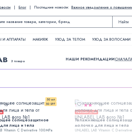
овости
|
Блог
|
Последние новости:
Важное уведомление о повышении ц
Найти
 И АППАРАТЫ
МАКИЯЖ
УХОД ЗА ТЕЛОМ
УХОД ЗА ВОЛОСАМИ
AB
НАШИ РЕКОМЕНДАЦИИ
СНАЧАЛ
3 товара
50 мл
50 SPF
15
15
ем
Рекомендуем
ющее солнцезащитное
Увлажняющее солнцезащ
для лица и тела
молочко для лица и тела
B Vitamin C Derivative 100MPa
UNLABEL LAB Vitamin C Derivati