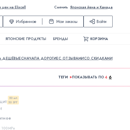
ен на Elixcell
Сменить
Японская йена и Канада
Избранное
Мои заказы
Войти
ЯПОНСКИЕ ПРОДУКТЫ
БРЕНДЫ
КОРЗИНА
А ДЕШЁВЫЕ
СНАЧАЛА ДОРОГИЕ
С ОТЗЫВАМИ
СО СКИДКАМИ
4
6
ТЕГИ
ПОКАЗЫВАТЬ ПО
50 мл
50 SPF
итное
ve 100MPa