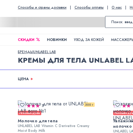
Способы и страны доставки
|
Способы оплаты
|
О нас
|
Н
СКИДКИ
НОВИНКИ
УХОД ЗА КОЖЕЙ
МАССАЖЕРЫ
БРЕНДЫ
UNLABEL LAB
КРЕМЫ ДЛЯ ТЕЛА UNLABEL L
ЦЕНА
300 г
5
Рекомендуем
Рекоменду
Молочко для тела
Увлажня
UNLABEL LAB Vitamin C Derivative Creamy
молочко 
Moist Body Milk
UNLABEL LA