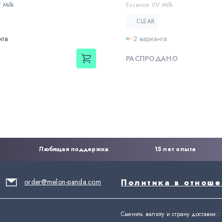
 Milk
Essence UV Milk
CLEAR
нта
2 варианта
РАСПРОДАНО
Любящая поддержка
15 лет опыта
order@melon-panda.com
Политика в отнош
Сменить валюту и страну доставки:
: