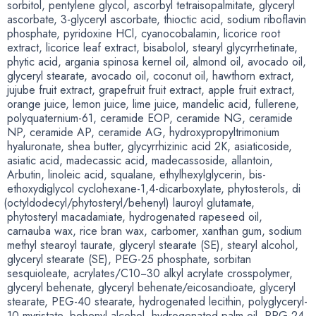
sorbitol
,
pentylene glycol
,
ascorbyl tetraisopalmitate
,
glyceryl
ascorbate
,
3-glyceryl ascorbate
,
thioctic acid
,
sodium riboflavin
phosphate
,
pyridoxine HCl
,
cyanocobalamin
,
licorice root
extract
,
licorice leaf extract
,
bisabolol
,
stearyl glycyrrhetinate
,
phytic acid
,
argania spinosa kernel oil
,
almond oil
,
avocado oil
,
glyceryl stearate
,
avocado oil
,
coconut oil
,
hawthorn extract
,
jujube fruit extract
,
grapefruit fruit extract
,
apple fruit extract
,
orange juice
,
lemon juice
,
lime juice
,
mandelic acid
,
fullerene
,
polyquaternium-61
,
ceramide EOP
,
ceramide NG
,
ceramide
NP
,
ceramide AP
,
ceramide AG
,
hydroxypropyltrimonium
hyaluronate
,
shea butter
,
glycyrrhizinic acid 2K
,
asiaticoside
,
asiatic acid
,
madecassic acid
,
madecassoside
,
allantoin
,
Arbutin
,
linoleic acid
,
squalane
,
ethylhexylglycerin
,
bis-
ethoxydiglycol
cyclohexane-1,4-dicarboxylate
,
phytosterols
,
di
(
octyldodecyl/phytosteryl/behenyl) lauroyl glutamate
,
phytosteryl macadamiate
,
hydrogenated rapeseed oil
,
carnauba wax
,
rice bran wax
,
carbomer
,
xanthan gum
,
sodium
methyl stearoyl taurate
,
glyceryl stearate
(
SE), stearyl alcohol
,
glyceryl stearate
(
SE), PEG-25 phosphate
,
sorbitan
sesquioleate
,
acrylates/C10−30 alkyl acrylate crosspolymer
,
glyceryl behenate
,
glyceryl behenate/eicosandioate
,
glyceryl
stearate
,
PEG-40 stearate
,
hydrogenated lecithin
,
polyglyceryl-
10 myristate
,
behenyl alcohol
,
hydrogenated palm oil
,
PPG-24