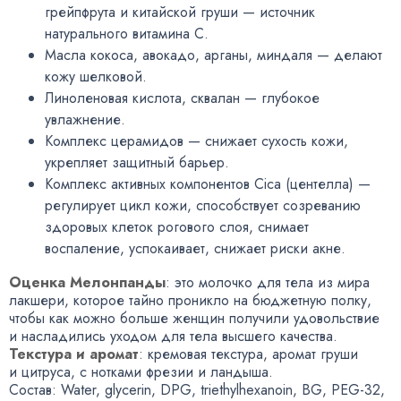
грейпфрута и китайской груши — источник
натурального витамина С.
Масла кокоса
,
авокадо
,
арганы
,
миндаля — делают
кожу шелковой.
Линоленовая кислота
,
сквалан — глубокое
увлажнение.
Комплекс церамидов — снижает сухость кожи
,
укрепляет защитный барьер.
Комплекс активных компонентов Cica
(
центелла) —
регулирует цикл кожи
,
способствует созреванию
здоровых клеток рогового слоя
,
снимает
воспаление
,
успокаивает
,
снижает риски акне.
Оценка Мелонпанды
: это молочко для тела из мира
лакшери
,
которое тайно проникло на бюджетную полку
,
чтобы как можно больше женщин получили удовольствие
и насладились уходом для тела высшего качества.
Текстура и аромат
: кремовая текстура
,
аромат груши
и цитруса
,
с нотками фрезии и ландыша.
Состав: Water
,
glycerin
,
DPG
,
triethylhexanoin
,
BG
,
PEG-32
,