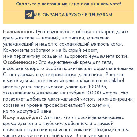
Спросите у постоянных клиентов в нашем чате!
MELONPANDA КРУЖОК В TELEGRAM
Назначение:
Густое молочко
,
в общем-то
скорее даже
крем для тела — нежный
,
не липкий
,
мгновенно
увлажняющий и надолго сохраняющий мягкость кожи.
Компоненты работают и на быстрый эффект
,
и на перспективу создания здорового фундамента кожи.
Особенности:
Это единственный крем для тела
,
в составе которого особая проникающая формула витамина
С
,
получаемая под сверхвысоким давлением. Впервые
в мире для изготовления активных компонентов Unlabel
используется сверхвысокое давление 100MPa
,
эквивалентном давлению на глубине 10 000 метров. Это
позволяет добиться максимальной чистоты и концентрации
состава на уровне профессиональной косметики
,
но по доступной цене.
Кому подойдет:
Для тех
,
кто в поиске увлажняющего
крема для тела с глубоким действием и с гаммой
приятных ощущений при использовании. Подходит в том
числе для чувствительной кожи. В составе много