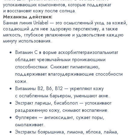
успокаивающих компонентов
,
которые поддержат
и восстановят кожу после солнца.
Механизм действия:
Банная линия Unlabel — это осмысленный уход за кожей
,
создающий для нее здоровую перспективу
,
а также
мягкость
,
глубокое увлажнение и удовольствие каждую
минуту использования.
Витамин С в форме аскорбилтетраизопальмитат
обладает чрезвычайными проникающими
способностями. Снижает пигментацию
,
поддерживает влагоудерживающие способности
кожи.
Витамины В2
,
В6
,
В12 — укрепляют кожу
с ослабленным барьером
,
уменьшают акне.
Экстракт ларицы
,
бисаболол — успокаивают
раздраженную кожу
,
снимают воспаление.
Фуллерен — антиоксидант
,
сужает поры
,
омолаживает.
Экстракты боярышника
,
лимона
,
яблока
,
лайма
,