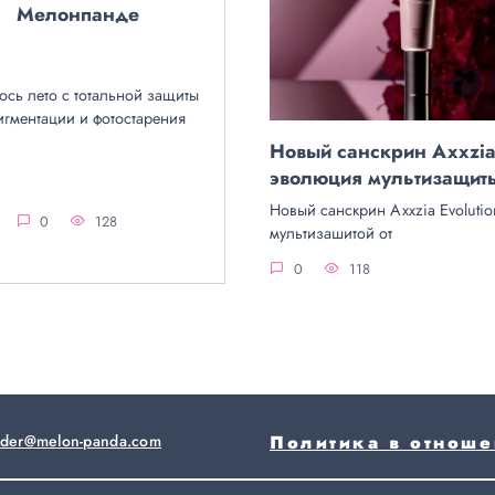
Мелонпанде
ось лето с тотальной защиты
игментации и фотостарения
Новый санскрин Axxzi
эволюция мультизащит
Новый санскрин Axxzia Evolutio
0
128
мультизашитой от
0
118
rder@melon-panda.com
Политика в отнош