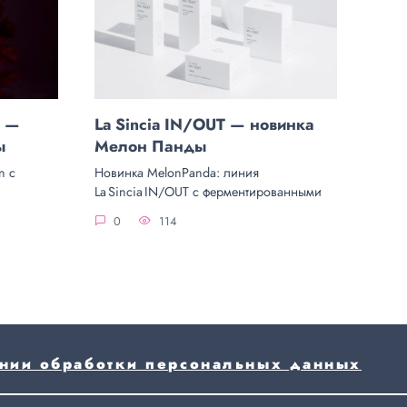
a —
La Sincia IN/OUT — новинка
ы
Мелон Панды
n с
Новинка MelonPanda: линия
La Sincia IN/OUT с ферментированными
0
114
ении обработки персональных данных