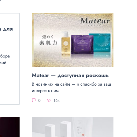
а для
абора
кой
Matear — доступная роскошь
В новинках на сайте — и спасибо за ваш
интерес к ним
0
164