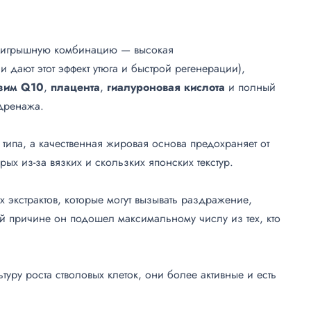
роигрышную комбинацию — высокая
и дают этот эффект утюга и быстрой регенерации),
зим
Q10
,
плацента
,
гиалуроновая
кислота
и полный
дренажа.
типа, а качественная жировая основа предохраняет от
рых из-за вязких и скользких японских текстур.
 экстрактов, которые могут вызывать раздражение,
ой причине он подошел максимальному числу из тех, кто
уру роста стволовых клеток, они более активные и есть