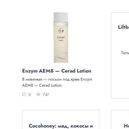
Lift
Тол
Enzym AEM8 — Cerad Lotion
В новинках — лосьон под крем Enzym
AEM8 — Cerad Lotion.
0
747
Cocohoney: мед, кокосы и
Н