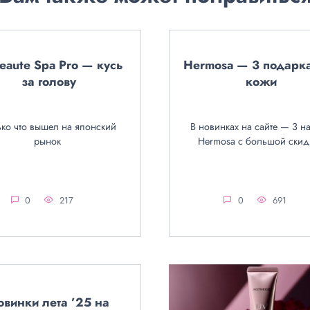
beaute Spa Pro — кусь
Hermosa — 3 подарк
за голову
кожи
ько что вышел на японский
В новинках на сайте — 3 н
рынок
Hermosa с большой скид
0
217
0
691
овинки лета ’25 на