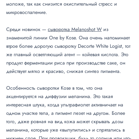
моложе, так как снизится окислительный стресс и
микровоспаление.
Среди новинок —
сыворотка Melanoshot W
из
знаменитой линии One by Kose. Она очень напоминает
втрое более дорогую сыворотку Decorte White Logist, тот
же главный осветляющий агент — койевая кислота. Это
продукт ферментации риса при производстве саке, он
действует мягко и красиво, снижая синтез пигмента.
Особенность сыворотки Kose в том, что она
акцентируется на диффузии меланина. Это такая
интересная штука, когда ультрафиолет активничает на
одном участке тела, а пигмент лезет на другом. Более
того, даже ровная на вид кожа может скрывать дозы
меланина, которые уже «вылупились» и спрятались в
нижнем слое. При провокации, будь то солнце или что-