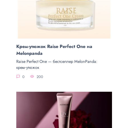
Крем-утюжок Raise Perfect One на
Melonpanda
Raise Perfect One — бестселлер MelonPanda:
крем‑утюжок
0
200