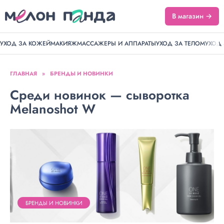
В магазин →
УХОД ЗА КОЖЕЙ
МАКИЯЖ
МАССАЖЕРЫ И АППАРАТЫ
УХОД ЗА ТЕЛОМ
УХОД
ГЛАВНАЯ
»
БРЕНДЫ И НОВИНКИ
Среди новинок — сыворотка
Melanoshot W
БРЕНДЫ И НОВИНКИ