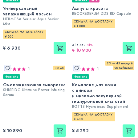
Новинка
Новинка
SALE
Универсальный
Ампулы красоты
увлажняющий лосьон
RECORESERUM DDS RD Capsule
HERMOSA Serieux Aqua Savior
СКИДКА НА ДОСТАВКУ:
Mist
¥ 1 000
СКИДКА НА ДОСТАВКУ:
¥ 500
¥ 18 480
-
41
%
¥ 6 930
¥ 10 900
23 — 45 порций
30 мл
90 таблеток
1
1
Новинка
Новинка
Омолаживающая сыворотка
Комплекс для кожи
SHISEIDO Ultimune Power Infusing
с цинком
Serum
и низкомолекулярной
гиалуроновой кислотой
ROTTS Hyarobeau Supplement
СКИДКА НА ДОСТАВКУ:
¥ 400
¥ 10 890
¥ 5 292