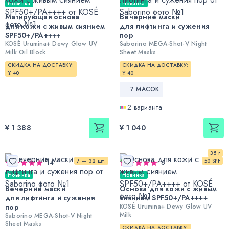
Новинка
Новинка
Матирующая основа
Вечерние маски
для кожи с живым сиянием
для лифтинга и сужения
SPF50+/PA++++
пор
KOSÉ Urumina+ Dewy Glow UV
Saborino MEGA-Shot-V Night
Milk Oil Block
Sheet Masks
СКИДКА НА ДОСТАВКУ:
СКИДКА НА ДОСТАВКУ:
¥ 40
¥ 40
7 МАСОК
2 варианта
¥ 1 388
¥ 1 040
35 г
7 — 32 шт.
50 SPF
14
6
Новинка
Новинка
Вечерние маски
Основа для кожи с живым
для лифтинга и сужения
сиянием SPF50+/PA++++
пор
KOSÉ Urumina+ Dewy Glow UV
Milk
Saborino MEGA-Shot-V Night
Sheet Masks
СКИДКА НА ДОСТАВКУ: