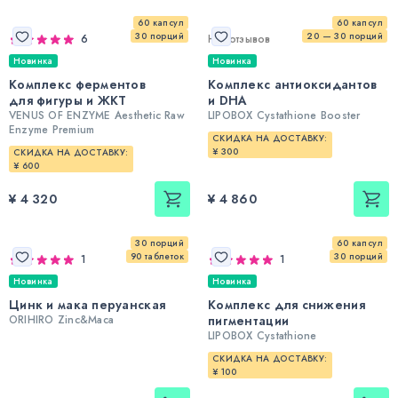
60 капсул
60 капсул
30 порций
20 — 30 порций
6
Нет отзывов
Новинка
Новинка
Комплекс ферментов
Комплекс антиоксидантов
для фигуры и ЖКТ
и DHA
VENUS OF ENZYME Aesthetic Raw
LIPOBOX Cystathione Booster
Enzyme Premium
СКИДКА НА ДОСТАВКУ:
¥ 300
СКИДКА НА ДОСТАВКУ:
¥ 600
¥ 4 320
¥ 4 860
30 порций
60 капсул
90 таблеток
30 порций
1
1
Новинка
Новинка
Цинк и мака перуанская
Комплекс для снижения
ORIHIRO Zinc&Maca
пигментации
LIPOBOX Cystathione
СКИДКА НА ДОСТАВКУ:
¥ 100