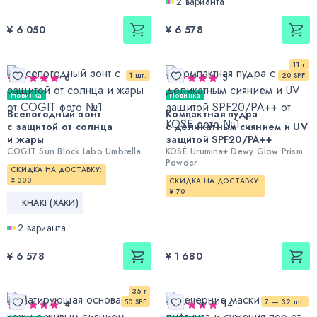
2 варианта
¥ 6 050
¥ 6 578
11 г
1 шт.
20 SPF
6
5
Новинка
Новинка
Всепогодный зонт
Компактная пудра
с защитой от солнца
с деликатным сиянием и UV
и жары
защитой SPF20/PA++
COGIT Sun Block Labo Umbrella
KOSÉ Urumina+ Dewy Glow Prism
Powder
СКИДКА НА ДОСТАВКУ:
¥ 300
СКИДКА НА ДОСТАВКУ:
¥ 70
KHAKI (ХАКИ)
2 варианта
¥ 6 578
¥ 1 680
35 г
50 SPF
7 — 32 шт.
4
14