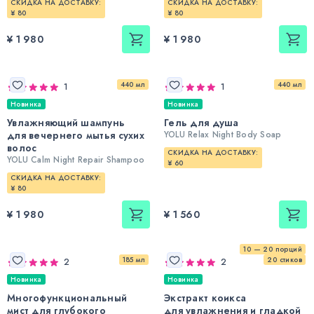
СКИДКА НА ДОСТАВКУ:
СКИДКА НА ДОСТАВКУ:
¥ 80
¥ 80
¥ 1 980
¥ 1 980
440 мл
440 мл
1
1
Новинка
Новинка
Увлажняющий шампунь
Гель для душа
для вечернего мытья сухих
YOLU Relax Night Body Soap
волос
СКИДКА НА ДОСТАВКУ:
YOLU Calm Night Repair Shampoo
¥ 60
СКИДКА НА ДОСТАВКУ:
¥ 80
¥ 1 980
¥ 1 560
10 — 20 порций
185 мл
20 стиков
2
2
Новинка
Новинка
Многофункциональный
Экстракт коикса
мист для глубокого
для увлажнения и гладкой