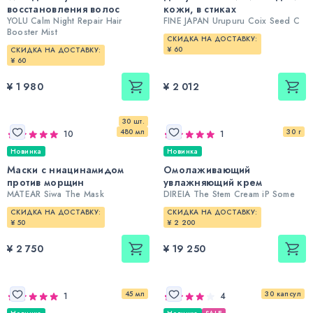
восстановления волос
кожи, в стиках
YOLU Calm Night Repair Hair
FINE JAPAN Urupuru Coix Seed C
Booster Mist
СКИДКА НА ДОСТАВКУ:
¥ 60
СКИДКА НА ДОСТАВКУ:
¥ 60
¥ 1 980
¥ 2 012
30 шт.
480 мл
30 г
10
1
Новинка
Новинка
Маски с ниацинамидом
Омолаживающий
против морщин
увлажняющий крем
MATEAR Siwa The Mask
DIREIA The Stem Cream iP Some
СКИДКА НА ДОСТАВКУ:
СКИДКА НА ДОСТАВКУ:
¥ 50
¥ 2 200
¥ 2 750
¥ 19 250
45 мл
30 капсул
1
4