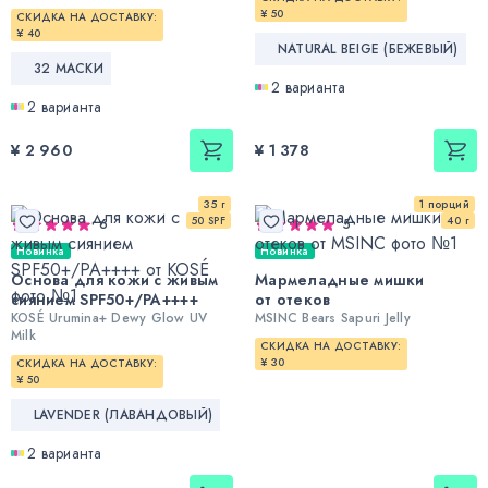
¥ 50
СКИДКА НА ДОСТАВКУ:
¥ 40
NATURAL BEIGE (БЕЖЕВЫЙ)
32 МАСКИ
2 варианта
2 варианта
¥ 2 960
¥ 1 378
35 г
1 порций
50 SPF
40 г
6
5
Новинка
Новинка
Основа для кожи с живым
Мармеладные мишки
сиянием SPF50+/PA++++
от отеков
KOSÉ Urumina+ Dewy Glow UV
MSINC Bears Sapuri Jelly
Milk
СКИДКА НА ДОСТАВКУ:
¥ 30
СКИДКА НА ДОСТАВКУ:
¥ 50
LAVENDER (ЛАВАНДОВЫЙ)
2 варианта