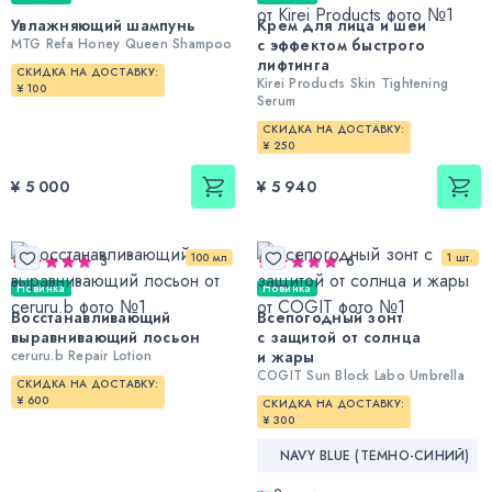
Увлажняющий шампунь
Крем для лица и шеи
MTG Refa Honey Queen Shampoo
с эффектом быстрого
лифтинга
СКИДКА НА ДОСТАВКУ:
Kirei Products Skin Tightening
¥ 100
Serum
СКИДКА НА ДОСТАВКУ:
¥ 250
¥ 5 000
¥ 5 940
100 мл
1 шт.
3
6
Новинка
Новинка
Восстанавливающий
Всепогодный зонт
выравнивающий лосьон
с защитой от солнца
ceruru.b Repair Lotion
и жары
COGIT Sun Block Labo Umbrella
СКИДКА НА ДОСТАВКУ:
¥ 600
СКИДКА НА ДОСТАВКУ:
¥ 300
NAVY BLUE (ТЕМНО-СИНИЙ)