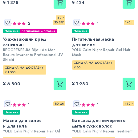
¥ 1 378
¥ 424
80 г
50 SPF
145 г
2
1
Новинка
Бесплатная доставка
Новинка
Ухаживающий крем
Питательная маска
санскрин
для волос
RECORESERUM Bijou de Mer
YOLU Calm Night Repair Gel Hair
Beaute Invariante Professional UV
Mask
Shield
СКИДКА НА ДОСТАВКУ:
¥ 80
СКИДКА НА ДОСТАВКУ:
¥ 1 500
¥ 6 800
¥ 1 980
80 мл
440 г
1
1
Новинка
Новинка
Масло для волос
Бальзам для вечернего
и для тела
мытья сухих волос
YOLU Calm Night Repair Hair Oil
YOLU Calm Night Repair Treatment