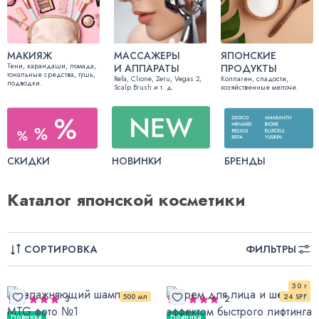
МАКИЯЖ
МАССАЖЕРЫ
ЯПОНСКИЕ
Тени, карандаши, помада,
И АППАРАТЫ
ПРОДУКТЫ
тональные средства, тушь,
Refa, Clione, Zeru, Vegas 2,
Коллаген, сладости,
подводки.
Scalp Brush и т. д.
хозяйственные мелочи.
СКИДКИ
НОВИНКИ
БРЕНДЫ
Каталог японской косметики
СОРТИРОВКА
ФИЛЬТРЫ
30 г
500 мл
24 SPF
3
2
Новинка
Новинка