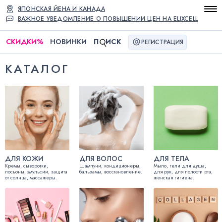
ЯПОНСКАЯ ЙЕНА И КАНАДА
ВАЖНОЕ УВЕДОМЛЕНИЕ О ПОВЫШЕНИИ ЦЕН НА ELIXCELL
СКИДКИ
%
НОВИНКИ
П
ИСК
РЕГИСТРАЦИЯ
КАТАЛОГ
ДЛЯ КОЖИ
ДЛЯ ВОЛОС
ДЛЯ ТЕЛА
Кремы, сыворотки,
Шампуни, кондиционеры,
Мыло, гели для душа,
лосьоны, эмульсии, защита
бальзамы, восстановление.
для рук, для полости рта,
от солнца, массажеры.
женская гигиена.