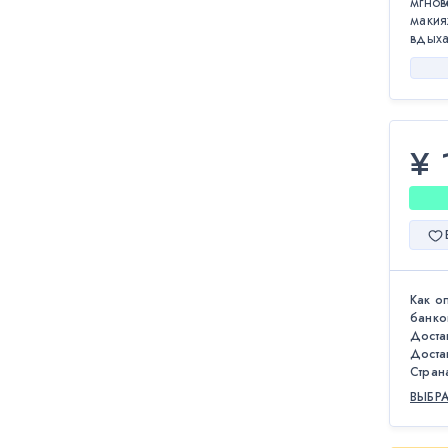
мгнов
макия
вдыха
¥ 
Как о
банко
Доста
Доста
Стран
ВЫБР