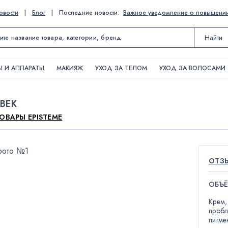
овости
|
Блог
|
Последние новости:
Важное уведомление о повышении ц
Найти
 И АППАРАТЫ
МАКИЯЖ
УХОД ЗА ТЕЛОМ
УХОД ЗА ВОЛОСАМИ
ВЕК
ТОВАРЫ EPISTEME
ОТЗЫ
ОБЪЁ
Крем,
пробл
пигме