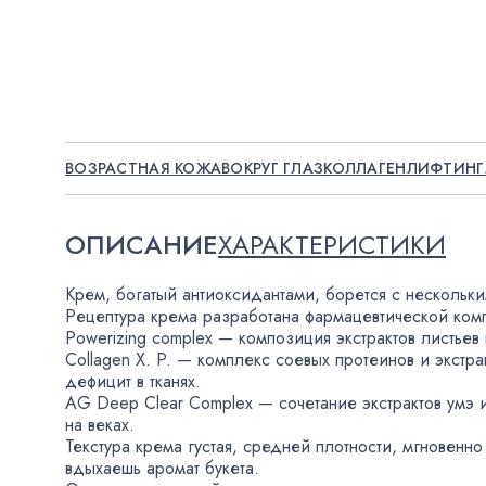
ВОЗРАСТНАЯ КОЖА
ВОКРУГ ГЛАЗ
КОЛЛАГЕН
ЛИФТИНГ
ОПИСАНИЕ
ХАРАКТЕРИСТИКИ
Крем
,
богатый антиоксидантами
,
борется с нескольк
Рецептура крема разработана фармацевтической комп
Powerizing complex — композиция экстрактов листьев
Collagen X. P.
— комплекс соевых протеинов и экстра
дефицит в тканях.
AG Deep Clear Complex — сочетание экстрактов умэ 
на веках.
Текстура крема густая
,
средней плотности
,
мгновенно
вдыхаешь аромат букета.