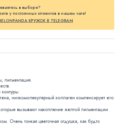
еваетесь в выборе?
ите у постоянных клиентов в нашем чате!
MELONPANDA КРУЖОК В TELEGRAM
ы
,
пигментация.
еств.
 контуры.
гена
,
низкомолекулярный коллаген компенсирует его
которые вызывают накопление желтой пигментации
ом. Очень тонкая цветочная отдушка
,
как будто