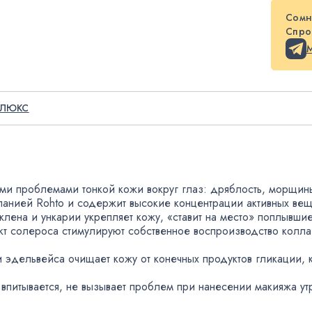
Сомн
Спрос
ЛЮКС
ими проблемами тонкой кожи вокруг глаз: дряблость
,
морщин
анией Rohto и содержит высокие концентрации активных вещ
 клена и ункарии укрепляет кожу
,
«ставит на место» поплывшие
кт солероса стимулируют собственное воспроизводство колла
и эдельвейса очищает кожу от конечных продуктов гликации
,
 впитывается
,
не вызывает проблем при нанесении макияжа утр