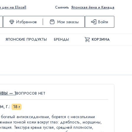
ен на Elixcell
Сменить
Японская йена и Канада
Избранное
Мои заказы
Войти
ЯПОНСКИЕ ПРОДУКТЫ
БРЕНДЫ
КОРЗИНА
ВЫ — 1
ВОПРОСОВ НЕТ
М, Г.
:
18 г
 богатый антиоксидантами, борется с несколькими
емами тонкой кожи вокруг глаз: дряблость, морщины,
нтация. Текстура крема густая, средней плотности,