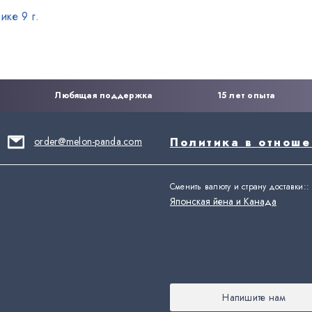
ике 9 г.
Любящая поддержка
15 лет опыта
order@melon-panda.com
Политика в отнош
Сменить валюту и страну доставки:
:
Японская йена и Канада
Напишите нам