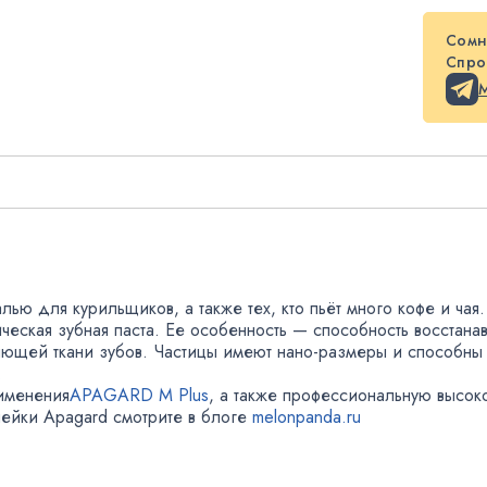
Сомн
Спрос
алью для курильщиков
,
а также тех
,
кто пьёт много кофе и чая
.
ческая
зубная паста
.
Ее особенность — способность восстана
яющей ткани зубов
.
Частицы имеют
нано-размеры
и
способны 
.
именения
APAGARD M Plus
, а также профессиональную высок
нейки Apagard смотрите в блоге
melonpanda.ru