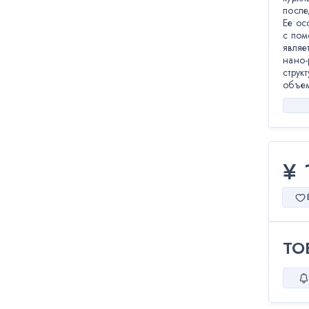
после
Ее ос
с пом
являе
нано-
струк
объем
¥ 
ТО