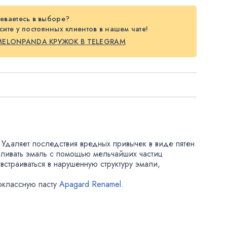
еваетесь в выборе?
ите у постоянных клиентов в нашем чате!
MELONPANDA КРУЖОК В TELEGRAM
Удаляет последствия вредных привычек в виде пятен
вливать эмаль с помощью мельчайших частиц
встраиваться в нарушенную структуру эмали
,
оклассную пасту
Apagard Renamel
.