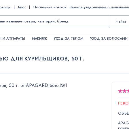
овости
|
Блог
|
Последние новости:
Важное уведомление о повышении ц
Найти
 И АППАРАТЫ
МАКИЯЖ
УХОД ЗА ТЕЛОМ
УХОД ЗА ВОЛОСАМИ
ЬЮ ДЛЯ КУРИЛЬЩИКОВ, 50 Г.
РЕК
ОБЪЁ
APAGA
курил