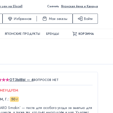
ен на Elixcell
Сменить
Японская йена и Канада
Избранное
Мои заказы
Войти
ЯПОНСКИЕ ПРОДУКТЫ
БРЕНДЫ
КОРЗИНА
ОТЗЫВЫ — 4
ВОПРОСОВ НЕТ
ОМЕНДУЕМ
М, Г.
:
50 г
RD Smokin` — паста для особого ухода за эмалью для
ьщиков, а также тех, кто пьёт много кофе и чая. Удаляет