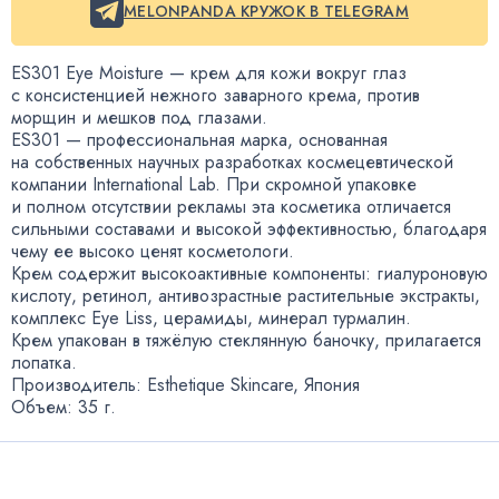
MELONPANDA КРУЖОК В TELEGRAM
ES301 Eye Moisture — крем для кожи вокруг глаз
с консистенцией нежного заварного крема
,
против
морщин и мешков под глазами.
ES301 — профессиональная марка
,
основанная
на собственных научных разработках космецевтической
компании International Lab. При скромной упаковке
и полном отсутствии рекламы эта косметика отличается
сильными составами и высокой эффективностью
,
благодаря
чему ее высоко ценят косметологи.
Крем содержит высокоактивные компоненты: гиалуроновую
кислоту
,
ретинол
,
антивозрастные растительные экстракты
,
комплекс Eye Liss
,
церамиды
,
минерал турмалин.
Крем упакован в тяжёлую стеклянную баночку
,
прилагается
лопатка.
Производитель: Esthetique Skincare
,
Япония
Объем: 35 г.