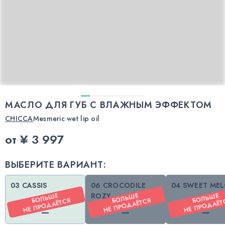
МАСЛО ДЛЯ ГУБ С ВЛАЖНЫМ ЭФФЕКТОМ
CHICCA
Mesmeric wet lip oil
от
¥ 3 997
ВЫБЕРИТЕ ВАРИАНТ:
03 CASSIS
06 CROCODILE
04 SWEET ME
О
ЛЬ
ШЕ
НЕ
ПР
О
О
ЛЬ
ШЕ
НЕ
ПР
О
О
ЛЬ
ШЕ
НЕ
ПР
О
ROZY
Б
ДАЁТСЯ
Б
ДАЁТСЯ
ДАЁТС
—
—
—