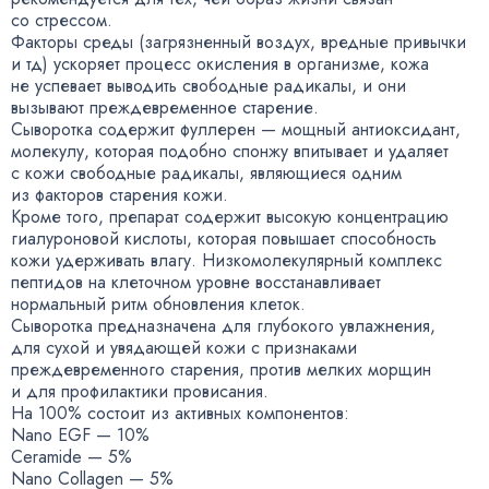
со стрессом.
Факторы среды
(
загрязненный воздух
,
вредные привычки
и тд) ускоряет процесс окисления в организме
,
кожа
не успевает выводить свободные радикалы
,
и они
вызывают преждевременное старение.
Сыворотка содержит фуллерен — мощный антиоксидант
,
молекулу
,
которая подобно спонжу впитывает и удаляет
с кожи свободные радикалы
,
являющиеся одним
из факторов старения кожи.
Кроме того
,
препарат содержит высокую концентрацию
гиалуроновой кислоты
,
которая повышает способность
кожи удерживать влагу. Низкомолекулярный комплекс
пептидов на клеточном уровне восстанавливает
нормальный ритм обновления клеток.
Сыворотка предназначена для глубокого увлажнения
,
для сухой и увядающей кожи с признаками
преждевременного старения
,
против мелких морщин
и для профилактики провисания.
На 100% состоит из активных компонентов:
Nano EGF — 10%
Ceramide — 5%
Nano Collagen — 5%