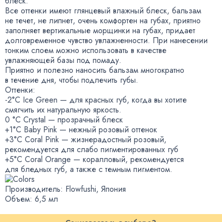
блеск.
Все оттенки имеют глянцевый влажный блеск
,
бальзам
не течет
,
не липнет
,
очень комфортен на губах
,
приятно
заполняет вертикальные морщинки на губах
,
придает
долговременное чувство увлажненности. При нанесении
тонким слоем можно использовать в качестве
увлажняющей базы под помаду.
Приятно и полезно наносить бальзам многократно
в течение дня
,
чтобы подлечить губы.
Оттенки:
-2°C Ice Green — для красных губ
,
когда вы хотите
смягчить их натуральную яркость.
0 °C Crystal — прозрачный блеск
+1°С Baby Pink — нежный розовый оттенок
+3°С Coral Pink — жизнерадостный розовый
,
рекомендуется для слабо пигментированных губ
+5°С Coral Orange — коралловый
,
рекомендуется
для бледных губ
,
а также с темным пигментом.
Производитель: Flowfushi
,
Япония
Объем: 6,5 мл