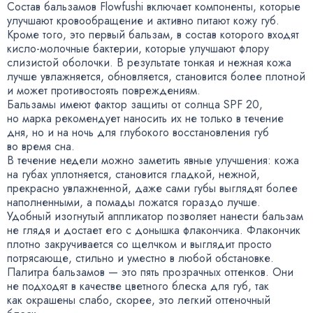
Состав бальзамов Flowfushi включает компоненты
,
которые
улучшают кровообращение и активно питают кожу губ.
Кроме того
,
это первый бальзам
,
в состав которого входят
кисло-молочные
бактерии
,
которые улучшают флору
слизистой оболочки. В результате тонкая и нежная кожа
лучше увлажняется
,
обновляется
,
становится более плотной
и может противостоять повреждениям.
Бальзамы имеют фактор защиты от солнца SPF 20
,
но марка рекомендует наносить их не только в течение
дня
,
но и на ночь для глубокого восстановления губ
во время сна.
В течение недели можно заметить явные улучшения: кожа
на губах уплотняется
,
становится гладкой
,
нежной
,
прекрасно увлажненной
,
даже сами губы выглядят более
наполненными
,
а помады ложатся гораздо лучше.
Удобный изогнутый аппликатор позволяет нанести бальзам
не глядя и достает его с донышка флакончика. Флакончик
плотно закручивается со щелчком и выглядит просто
потрясающе
,
стильно и уместно в любой обстановке.
Палитра бальзамов — это пять прозрачных оттенков. Они
не подходят в качестве цветного блеска для губ
,
так
как окрашены слабо
,
скорее
,
это легкий оттеночный