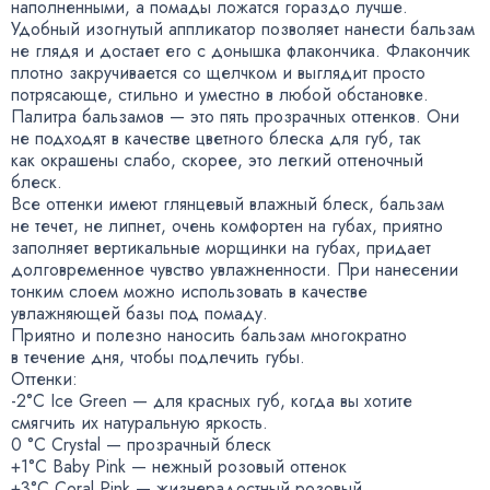
наполненными
,
а помады ложатся гораздо лучше.
Удобный изогнутый аппликатор позволяет нанести бальзам
не глядя и достает его с донышка флакончика. Флакончик
плотно закручивается со щелчком и выглядит просто
потрясающе
,
стильно и уместно в любой обстановке.
Палитра бальзамов — это пять прозрачных оттенков. Они
не подходят в качестве цветного блеска для губ
,
так
как окрашены слабо
,
скорее
,
это легкий оттеночный
блеск.
Все оттенки имеют глянцевый влажный блеск
,
бальзам
не течет
,
не липнет
,
очень комфортен на губах
,
приятно
заполняет вертикальные морщинки на губах
,
придает
долговременное чувство увлажненности. При нанесении
тонким слоем можно использовать в качестве
увлажняющей базы под помаду.
Приятно и полезно наносить бальзам многократно
в течение дня
,
чтобы подлечить губы.
Оттенки:
-2°C Ice Green — для красных губ
,
когда вы хотите
смягчить их натуральную яркость.
0 °C Crystal — прозрачный блеск
+1°С Baby Pink — нежный розовый оттенок
+3°С Coral Pink — жизнерадостный розовый
,