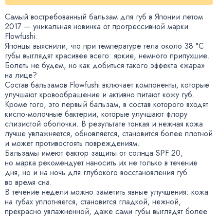
Самый востребованный бальзам для губ в Японии летом
2017 — уникальная новинка от прогрессивной марки
Flowfushi.
Японцы выяснили
,
что при температуре тела около 38 °C
губы выглядят красивее всего: яркие
,
немного припухшие.
Болеть не будем
,
но как добиться такого эффекта
«
жара»
на лице?
Состав бальзамов Flowfushi включает компоненты
,
которые
улучшают кровообращение и активно питают кожу губ.
Кроме того
,
это первый бальзам
,
в состав которого входят
кисло-молочные
бактерии
,
которые улучшают флору
слизистой оболочки. В результате тонкая и нежная кожа
лучше увлажняется
,
обновляется
,
становится более плотной
и может противостоять повреждениям.
Бальзамы имеют фактор защиты от солнца SPF 20
,
но марка рекомендует наносить их не только в течение
дня
,
но и на ночь для глубокого восстановления губ
во время сна.
В течение недели можно заметить явные улучшения: кожа
на губах уплотняется
,
становится гладкой
,
нежной
,
прекрасно увлажненной
,
даже сами губы выглядят более