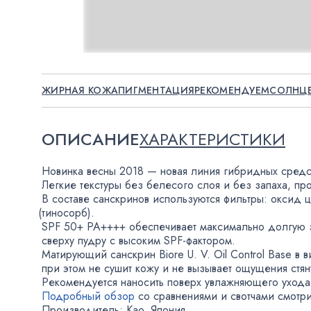
ЖИРНАЯ КОЖА
ПИГМЕНТАЦИЯ
РЕКОМЕНДУЕМ
СОЛНЦ
ОПИСАНИЕ
ХАРАКТЕРИСТИКИ
Новинка весны 2018 — новая линия гибридных средс
Легкие текстуры без белесого слоя и без запаха
,
пр
В составе санскринов используются фильтры: оксид 
(
тиносорб).
SPF 50+ PA++++ обеспечивает максимально долгую 
сверху пудру с высоким
SPF-фактором
.
Матирующий санскрин
Biore U. V. Oil
Control Base в 
при этом не сушит кожу и не вызывает ощущения стян
Рекомендуется наносить поверх увлажняющего ухода
Подробный обзор
со сравнениями и свотчами смотр
Производитель: Kao
,
Япония