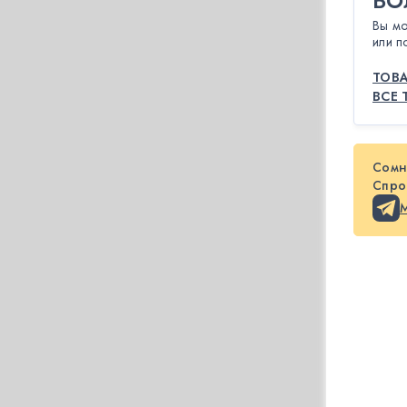
БО
Вы мо
или п
ТОВА
ВСЕ 
Сомн
Спрос