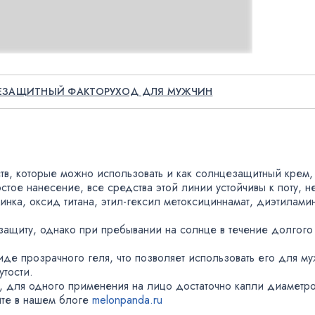
ЕЗАЩИТНЫЙ ФАКТОР
УХОД ДЛЯ МУЖЧИН
тв
,
которые можно использовать и как солнцезащитный крем
,
остое нанесение
,
все средства этой линии устойчивы к поту
,
н
цинка
,
оксид титана
,
этил-гексил
метоксициннамат
,
диэтиламин
защиту
,
однако при пребывании на солнце в течение долгого
виде прозрачного геля
,
что позволяет использовать его для м
утости.
,
для одного применения на лицо достаточно капли диаметро
ите в нашем блоге
melonpanda.ru