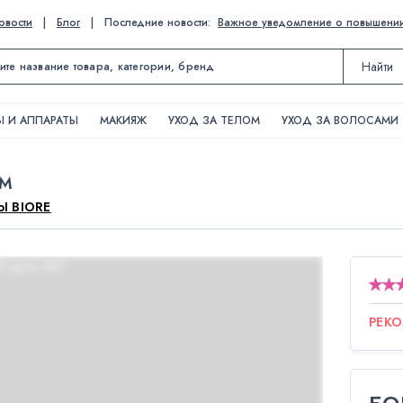
овости
|
Блог
|
Последние новости:
Важное уведомление о повышении ц
Найти
 И АППАРАТЫ
МАКИЯЖ
УХОД ЗА ТЕЛОМ
УХОД ЗА ВОЛОСАМИ
ОМ
Ы BIORE
РЕК