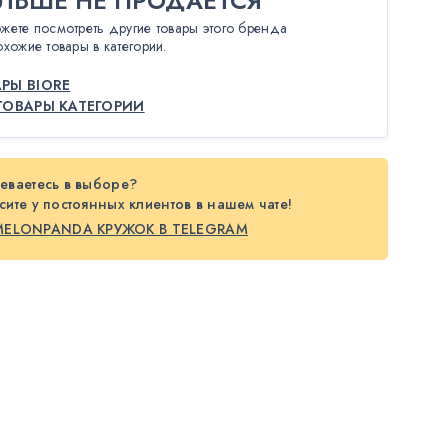
ЛЬШЕ НЕ ПРОДАЁТСЯ
жете посмотреть другие товары этого бренда
охожие товары в категории.
РЫ BIORE
ТОВАРЫ КАТЕГОРИИ
еваетесь в выборе?
ите у постоянных клиентов в нашем чате!
MELONPANDA КРУЖОК В TELEGRAM