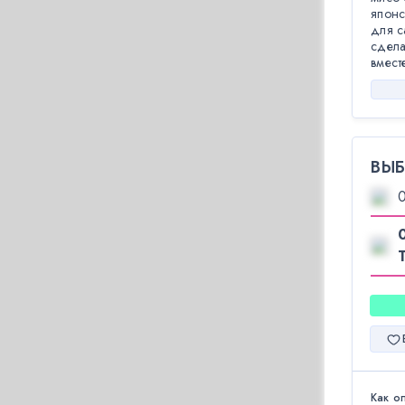
японс
для с
сдела
вмест
ВЫБ
Как о