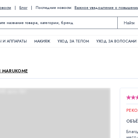
овости
|
Блог
|
Последние новости:
Важное уведомление о повышении ц
Найти
 И АППАРАТЫ
МАКИЯЖ
УХОД ЗА ТЕЛОМ
УХОД ЗА ВОЛОСАМИ
Ы MARUKOME
РЕК
ОБЪЁ
Благо
мисо 