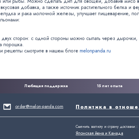
ы или рыбы. Можно сделать дип для овощей
,
добавив мисо в
вкусовая добавка
,
а также источник растительного белка и ф
желудка и рака молочной железы
,
улучшает пищеварение
,
по
ульонами:
с двух сторон: с одной стороны можно сыпать через дырочки
,
а порошка.
и рецепты смотрите в нашем блоге
melonpanda.ru
Любящая поддержка
15 лет опыта
order@melon-panda.com
Политика в отнош
Сменить валюту и страну доставки:
:
Японская йена и Канада