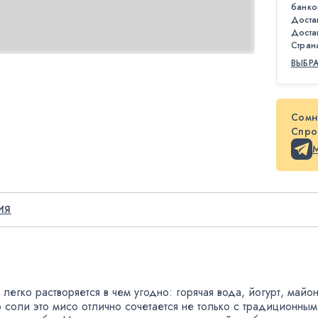
банко
Доста
Доста
Стран
ВЫБР
Сомн
Спрос
ИЯ
 легко растворяется в чем угодно: горячая вода
,
йогурт
,
майон
 соли это мисо отлично сочетается не только с традиционны