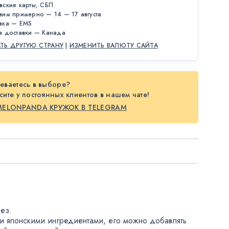
вские карты, СБП
вим примерно — 14 — 17 августа
вка — EMS
а доставки — Канада
АТЬ ДРУГУЮ СТРАНУ
|
ИЗМЕНИТЬ ВАЛЮТУ САЙТА
еваетесь в выборе?
ите у постоянных клиентов в нашем чате!
MELONPANDA КРУЖОК В TELEGRAM
ез.
ми японскими ингредиентами
,
его можно добавлять