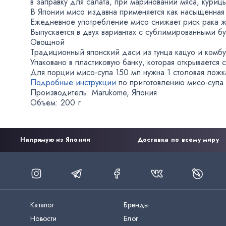
в заправку для салата
,
при мариновании мяса
,
куриц
В Японии мисо издавна применяется как насыщенная 
Ежедневное употребление мисо снижает риск рака 
Выпускается в двух вариантах с сублимированными б
Овощной
Традиционный японский даси из тунца кацуо и комбу
Упаковано в пластиковую банку
,
которая открывается 
Для порции
мисо-супа
150 мл нужна 1 столовая ложк
Подробные инструкции
по приготовлению
мисо-супа
Производитель: Marukome
,
Япония
Объем: 200 г.
Напрямую из Японии
Доставка по всему миру
Каталог
Бренды
Новости
Блог