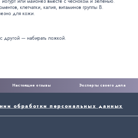
 йогурт или майонез вместе с чесноком и зеленью.
ерментов
,
клетчатки
,
калия
,
витаминов группы B.
лезно для кожи.
с другой — набирать ложкой.
Настоящие отзывы
Эксперты своего дела
ении обработки персональных данных