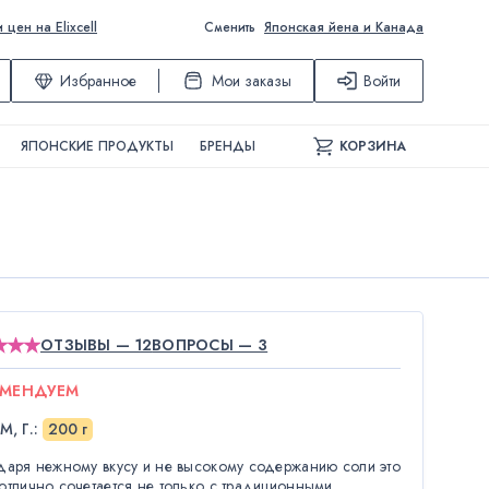
ен на Elixcell
Сменить
Японская йена и Канада
Избранное
Мои заказы
Войти
ЯПОНСКИЕ ПРОДУКТЫ
БРЕНДЫ
КОРЗИНА
ОТЗЫВЫ — 12
ВОПРОСЫ — 3
ОМЕНДУЕМ
М, Г.
:
200 г
даря нежному вкусу и не высокому содержанию соли это
отлично сочетается не только с традиционными