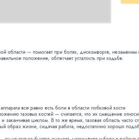
вой области — помогает при болях
,
дискомфорте
,
незаменим 
правильное положение
,
облегчает усталость при ходьбе.
аппарата все равно есть боли в области лобковой кости
ожению тазовых костей — считается
,
что их смещение относи
и и заканчивая циклом. В то же время
,
тазовая область часто 
ый образ жизни
,
сидячая работа
,
недостаточно хорошо подоб
— он не только быстро снимает дискомфорт и боли в районе к