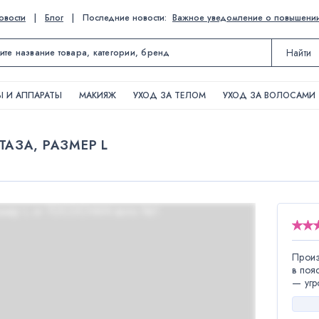
овости
|
Блог
|
Последние новости:
Важное уведомление о повышении ц
Найти
 И АППАРАТЫ
МАКИЯЖ
УХОД ЗА ТЕЛОМ
УХОД ЗА ВОЛОСАМИ
АЗА, РАЗМЕР L
Произ
в поя
— угр