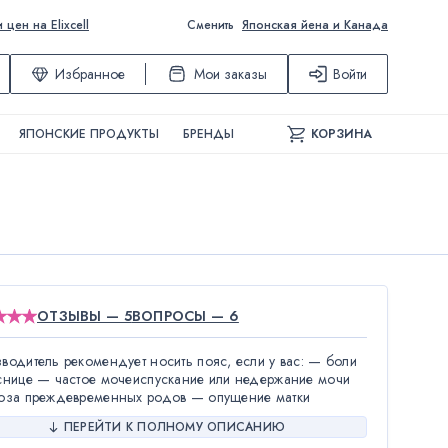
ен на Elixcell
Сменить
Японская йена и Канада
Избранное
Мои заказы
Войти
ЯПОНСКИЕ ПРОДУКТЫ
БРЕНДЫ
КОРЗИНА
ОТЗЫВЫ — 5
ВОПРОСЫ — 6
водитель рекомендует носить пояс, если у вас: — боли
снице — частое мочеиспускание или недержание мочи
оза преждевременных родов — опущение матки
ПЕРЕЙТИ К ПОЛНОМУ ОПИСАНИЮ