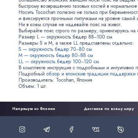
быстрому возвращению тазовых костей в нормальное
Носить Tocochan полезно не только при беременнос
и фиксируется прочными липучками на уровне самой 
Ни в коем случае не надевайте пояс на живот.
Выбирайте пояс строго по размеру
,
ориентируясь на
Размер L — окружность бедер 88−100 см
Размеры S и М
,
а также LL представлены отдельно:
S — окружность бедер 70−80 см
М — окружность бедер 80−88 см
LL — окружность бедер 100−120 см
В комплекте инструкция с подробными и интуитивно 
Подробный
обзор и японские традиции поддержки т
Производитель: Tocohan
,
Япония
Объем: 1 шт.
Напрямую из Японии
Доставка по всему миру