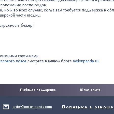
 положение после родов.
ти
,
но и во всех случаях
,
когда вам требуется поддержка в обл
широкой части ягодиц.
 окружность бедер!
понятными картинками.
азового пояса
смотрите в нашем блоге
melonpanda.ru
Любящая поддержка
15 лет опыта
order@melon-panda.com
Политика в отнош