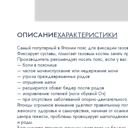
ОПИСАНИЕ
ХАРАКТЕРИСТИКИ
Самый популярный в Японии пояс для фиксации тазо
Фиксирует суставы
,
помогает тазовым костям занять 
Производитель рекомендует носить пояс
,
если у вас:
— боли в пояснице
— частое мочеиспускание или недержание мочи
— угроза преждевременных родов
— опущение матки
— расширился обхват бедер после родов
— искривление голеней
(
ноги
«
буквой О»)
— при отсутствии заболеваний
опорно-двигательного
Японцы огромное внимание уделяют правильному пол
женского здоровья и самочувствия
,
начиная от осанк
центра тяжести
,
проблемы провоцирует малоподвижн
и роды.
Большинство японских женщин носят пояс на бедрах 