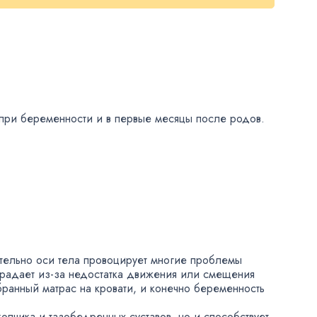
при беременности и в первые месяцы после родов.
тельно оси тела провоцирует многие проблемы
страдает
из-за
недостатка движения или смещения
ранный матрас на кровати
,
и конечно беременность
опчика и тазобедренных суставов
,
но и способствует