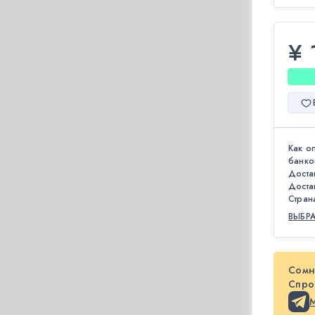
¥ 
Как о
банко
Доста
Доста
Стран
ВЫБР
Сомн
Спрос