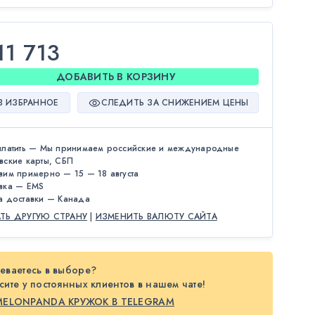
11 713
ДОБАВИТЬ В КОРЗИНУ
В ИЗБРАННОЕ
СЛЕДИТЬ ЗА СНИЖЕНИЕМ ЦЕНЫ
платить — Мы принимаем российские и международные
вские карты, СБП
вим примерно — 15 — 18 августа
вка — EMS
а доставки — Канада
АТЬ ДРУГУЮ СТРАНУ
|
ИЗМЕНИТЬ ВАЛЮТУ САЙТА
еваетесь в выборе?
ите у постоянных клиентов в нашем чате!
MELONPANDA КРУЖОК В TELEGRAM