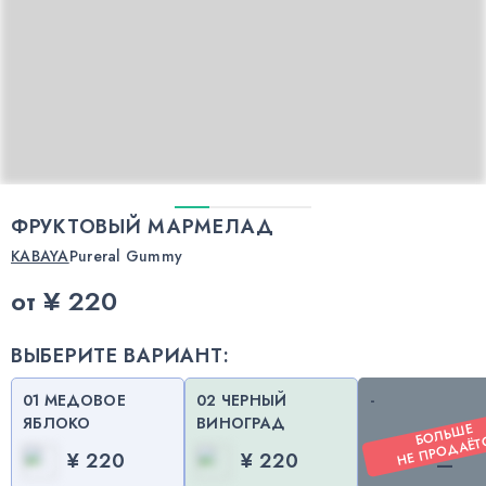
ФРУКТОВЫЙ МАРМЕЛАД
KABAYA
Pureral Gummy
от
¥ 220
ВЫБЕРИТЕ ВАРИАНТ:
01 МЕДОВОЕ
02 ЧЕРНЫЙ
-
ЯБЛОКО
ВИНОГРАД
О
ЛЬ
ШЕ
НЕ
ПР
О
ДАЁТС
¥ 220
¥ 220
—