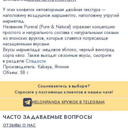
У этих конфеток неповторимая двойная текстура —
наполовину воздушное маршмелло
,
наполовину упругий
мармелад.
Название Pureral
(
Pure & Natural) отражает концепцию
простого и натурального состава с натуральными соками
из японских фруктов
,
которые славятся потрясающе
насыщенными вкусами.
Вкусы мармелада: медовое яблоко
,
черный виноград
сорта кёхо. Также выходят сезонные вкусы
,
смотрите
в разделе
Сладости
.
Производитель: Kabaya
,
Япония
Объем: 58 г.
Сомневаетесь в выборе?
Спросите у постоянных клиентов в нашем чате!
MELONPANDA КРУЖОК В TELEGRAM
ЧАСТО ЗАДАВАЕМЫЕ ВОПРОСЫ
ОТЗЫВЫ О НАС