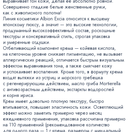
выравнивает тон кожи
,
делая ее абсолютно ровной.
Совершенно гладкие белые женственные ручки
,
как с живописного полотна!
Линия косметики Albion Excia относится к высшему
японскому люксу
,
а значит — это высокие технологии
,
продуманный высокоэффективный состав
,
роскошные
текстуры и консервативный стиль
,
строгая упаковка
и умеренные отдушки.
Отбеливающий компонент крема — койевая кислота
,
на клеточном уровне снижает пигментацию
,
не вызывает
аллергических реакций
,
отличается быстрым визуальным
эффектом выравнивания тона
,
а также смягчает кожу
и успокаивает воспаления. Кроме того
,
в формулу крема
входят вытяжки из устриц и морского гребешка
с регенерирующим действием
,
масло гриба Mortierella
с антивозрастным действием
,
экстаркты водорослей
и корня ириса.
Крем имеет довольно плотную текстуру
,
быстро
впитывается
,
повышает эластичность кожи. Осветляющий
эффект можно заметить примерно через месяц
ежедневного применения
,
упаковка рассчитана примерно
на 110 применений
(
рекомендованное количество
для одного раза — 1 г крема
,
размером с миндальный