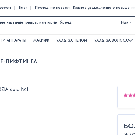
овости
|
Блог
|
Последние новости:
Важное уведомление о повышении ц
Найти
 И АППАРАТЫ
МАКИЯЖ
УХОД ЗА ТЕЛОМ
УХОД ЗА ВОЛОСАМИ
F-ЛИФТИНГА
БО
Вы мо