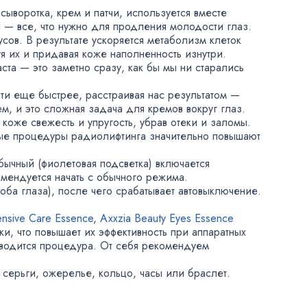
 сыворотка
,
крем и патчи
,
используется вместе
 — все
,
что нужно для продления молодости глаз.
ов. В результате ускоряется метаболизм клеток
я их и придавая коже наполненность изнутри.
аста — это заметно сразу
,
как бы мы ни старались
йти еще быстрее
,
расстраивая нас результатом —
ем
,
и это сложная задача для кремов вокруг глаз.
 коже свежесть и упругость
,
убрав отеки и заломы.
ые процедуры радиолифтинга значительно повышают
обычный
(
фиолетовая подсветка) включается
омендуется начать с обычного режима.
 оба глаза), после чего срабатывает автовыключение.
ensive Care Essence
,
Axxzia Beauty Eyes Essence
ки
,
что повышает их эффективность при аппаратных
оводится процедура. От себя рекомендуем
 серьги
,
ожерелье
,
кольцо
,
часы или браслет.