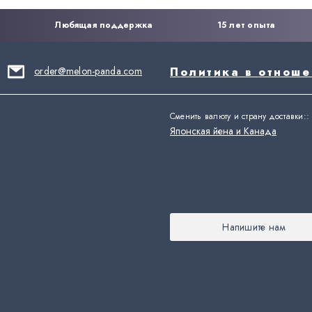
Любящая поддержка
15 лет опыта
order@melon-panda.com
Политика в отнош
Сменить валюту и страну доставки:
:
Японская йена и Канада
Напишите нам