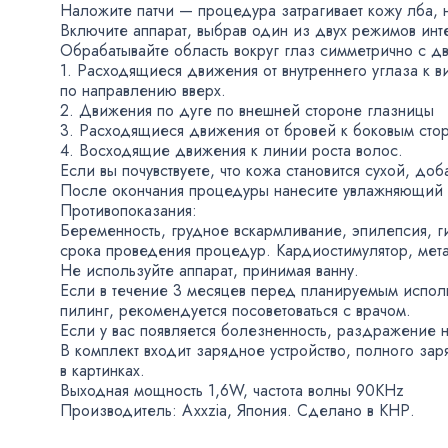
Наложите патчи — процедура затрагивает кожу лба
,
Включите аппарат
,
выбрав один из двух режимов инт
Обрабатывайте область вокруг глаз симметрично с дв
1. Расходящиеся движения от внутреннего углаза к в
по направлению вверх.
2. Движения по дуге по внешней стороне глазницы
3. Расходящиеся движения от бровей к боковым сто
4. Восходящие движения к линии роста волос.
Если вы почувствуете
,
что кожа становится сухой
,
доба
После окончания процедуры нанесите увлажняющий 
Противопоказания:
Беременность
,
грудное вскармливание
,
эпилепсия
,
г
срока проведения процедур. Кардиостимулятор
,
мет
Не используйте аппарат
,
принимая ванну.
Если в течение 3 месяцев перед планируемым испол
пилинг
,
рекомендуется посоветоваться с врачом.
Если у вас появляется болезненность
,
раздражение н
В комплект входит зарядное устройство
,
полного зар
в картинках.
Выходная мощность 1,6W
,
частота волны 90KHz
Производитель: Axxzia
,
Япония. Сделано в КНР.