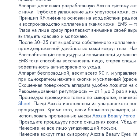
Аппарат дополняет разработанную Axxzia систему ант
с ними. Глубокое увлажнение для упругости кожи
,
ст
Принцип
RF-лифтинга
основан на воздействии радиов
и воспроизводство коллагена в тканях кожи. EMS —
Глаза на лице сразу привлекают внимание своей выр
выглядеть красиво и моложаво.
После 30−35 лет выработка собственного коллагена 
преждевременной дряблостью кожи вокруг глаз. На
Расслабляющие процедуры и возможности домашней 
EMS токи способны восстановить лицо
,
стерев следы
эффективность антивозрастного ухода.
Аппарат беспроводной
,
весит всего 90 г. и управля
при однократном нажатии кнопки и усиленный
(
красн
Скошенная поверхность аппарата удобно ложится на о
Рекомендованная регулярность — от 1 до 3 раз в не
Процедура проводится только по сыворотке
,
тканево
Sheet
. Патчи Axxzia изготовлены из ультратонкого п
процедурах. Кроме того
,
патчи большого размера
,
и 
использовать пропитанные маски
Axxzia Beauty Force
Проводите процедуру после очищения кожи. Убедит
Нанесите на все лицо увлажняющий лосьон.
Нанесите вокруг глаз сыворотку Axxzia Beauty Eyes In