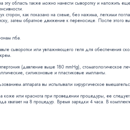
на эту область также можно нанести сыворотку и наложить еще
енсивности.
ух сторон
,
как показано на схеме
,
без нажима
,
легкими погл
иску
,
затем обратное движение к переносице. После этого вы
ронам лба.
вьте сыворотки или увлажняющего геля для обеспечения ско
крем.
ипертония
(
давление выше 180 mmHg), стоматологическое леч
аллические
,
силиконовые и пластиковые импланты.
ьзованием аппарата вы испытывали хирургическое вмешательс
а коже или краснота при проведении процедуры
,
ее следует
яда хватает на 8 процедур. Время зарядки 4 часа. В комплект