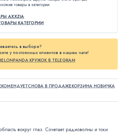
охожие товары в категории.
РЫ AXXZIA
ТОВАРЫ КАТЕГОРИИ
еваетесь в выборе?
ите у постоянных клиентов в нашем чате!
MELONPANDA КРУЖОК В TELEGRAM
ЕКОМЕНДУЕТ
СНОВА В ПРОДАЖЕ
КОРЗИНА НОВИЧКА
бласть вокруг глаз. Сочетает радиоволны и токи