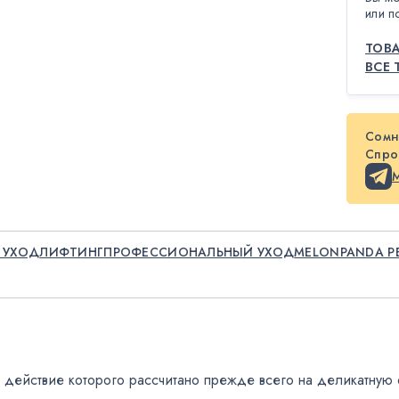
или п
ТОВА
ВСЕ 
Сомн
Спрос
 УХОД
ЛИФТИНГ
ПРОФЕССИОНАЛЬНЫЙ УХОД
MELONPANDA Р
действие которого рассчитано прежде всего на деликатную о