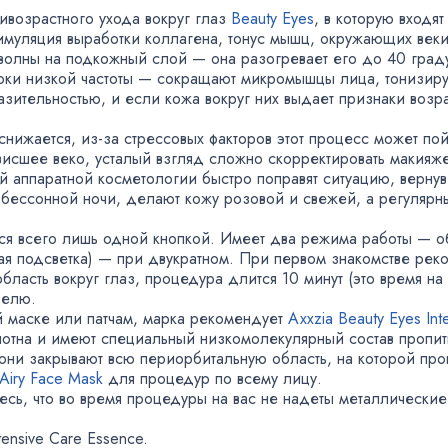
ивозрастного ухода вокруг глаз
Beauty Eyes
, в которую входят
имуляция выработки коллагена
,
тонус мышц
,
окружающих веки
олны на подкожный слой — она разогревает его до 40 градус
 токи низкой частоты — сокращают микромышцы лица
,
тонизиру
азительностью
,
и если кожа вокруг них выдает признаки возр
снижается
,
из-за
стрессовых факторов этот процесс может по
висшее веко
,
усталый взгляд сложно скорректировать макияж
аппаратной косметологии быстро поправят ситуацию
,
вернув
 бессонной ночи
,
делают кожу розовой и свежей
,
а регулярн
ется всего лишь одной кнопкой. Имеет два режима работы — 
ая подсветка) — при двукратном. При первом знакомстве рек
бласть вокруг глаз
,
процедура длится 10 минут
(
это время на
делю.
й маске или патчам
,
марка рекомендует
Axxzia Beauty Eyes Int
олотна и имеют специальный низкомолекулярный состав пропит
они закрывают всю периорбитальную область
,
на которой пр
 Airy Face Mask
для процедур по всему лицу.
есь
,
что во время процедуры на вас не надеты металлические
tensive Care Essence.