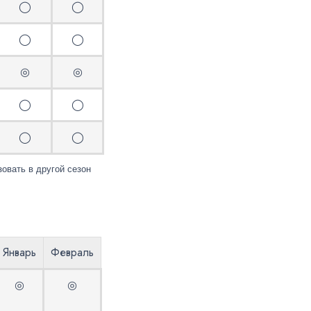
◯
◯
◯
◯
◎
◎
◯
◯
◯
◯
вать в другой сезон
Январь
Февраль
◎
◎