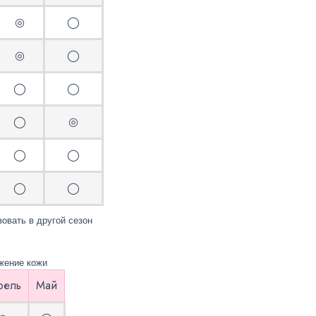
◎
◯
◎
◯
◯
◯
◯
◎
◯
◯
◯
◯
вать в другой сезон
жение кожи
рель
Май