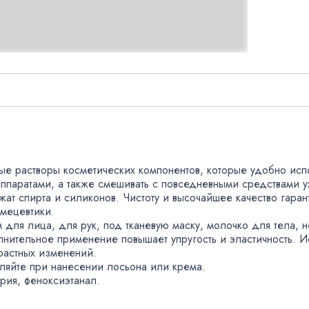
стые растворы косметических компонентов
,
которые удобно исп
аппаратами
,
а также смешивать с повседневными средствами у
ат спирта и силиконов. Чистоту и высочайшее качество гаран
мецевтики.
м для лица
,
для рук
,
под тканевую маску
,
молочко для тела
,
н
нительное применение повышает упругость и эластичность. И
растных изменений.
вляйте при нанесении лосьона или крема.
трия
,
феноксиэтанал.