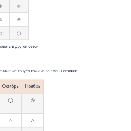
◎
◎
◎
◎
◎
◯
вать в другой сезон
снижение тонуса кожи 
из-за
 смены сезонов. 
Октябрь
Ноябрь
◯
◎
△
△