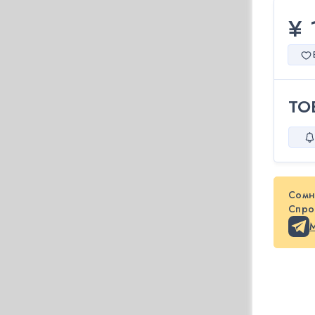
¥ 
ТО
Сомн
Спрос