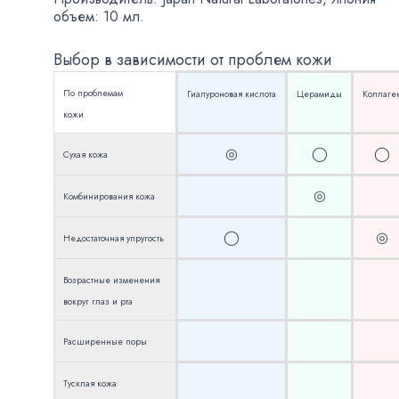
объем: 10 мл.
Выбор в зависимости от проблем кожи
По проблемам
Гиалуроновая кислота
Церамиды
Коллаге
кожи
◎
◯
◯
Сухая кожа
◎
Комбинирования кожа
◯
◎
Недостаточная упругость
Возрастные изменения
вокруг глаз и рта
Расширенные поры
Тусклая кожа