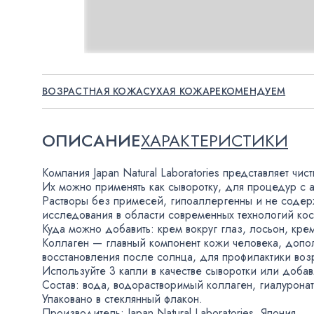
ВОЗРАСТНАЯ КОЖА
СУХАЯ КОЖА
РЕКОМЕНДУЕМ
ОПИСАНИЕ
ХАРАКТЕРИСТИКИ
Компания Japan Natural Laboratories представляет чи
Их можно применять как сыворотку
,
для процедур с 
Растворы без примесей
,
гипоаллергенны и не содерж
исследования в области современных технологий кос
Куда можно добавить: крем вокруг глаз
,
лосьон
,
кре
Коллаген — главный компонент кожи человека
,
допол
восстановления после солнца
,
для профилактики воз
Используйте 3 капли в качестве сыворотки или доба
Состав: вода
,
водорастворимый коллаген
,
гиалурона
Упаковано в стеклянный флакон.
Производитель: Japan Natural Laboratories
,
Япония