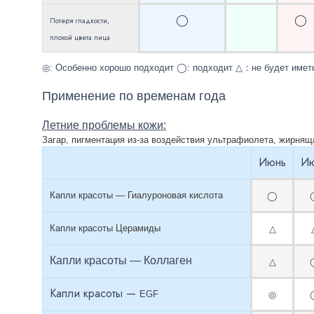
◯
◯
Потеря гладкости
,
плохой цвета лица
◎: Особенно хорошо подходит ◯: подходит △：не будет имет
Применение по временам года
Летние проблемы кожи:
Загар
,
пигментация 
из-за
 воздействия ультрафиолета
,
жирнящ
Июнь
И
Капли красоты — Гиалуроновая кислота
◯
Капли красоты Церамиды
△
Капли красоты — Коллаген
△
Капли красоты —
EGF
◎