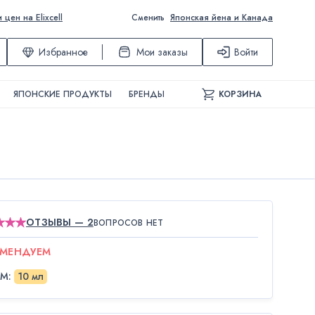
ен на Elixcell
Сменить
Японская йена и Канада
Избранное
Мои заказы
Войти
ЯПОНСКИЕ ПРОДУКТЫ
БРЕНДЫ
КОРЗИНА
ОТЗЫВЫ — 2
ВОПРОСОВ НЕТ
ОМЕНДУЕМ
ЁМ
:
10 мл