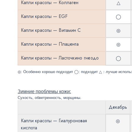
Капли красоты — Коллаген
△
Капли красоты — EGF
◯
Капли красоты — Витамин С
◎
Капли красоты — Плацента
◎
Капли красоты — Ласточкино гнездо
◯
◎: Особенно хорошо подходит ◯: подходит △：лучше использо
Зимние
проблемы кожи:
Сухость
,
обветренность
,
морщины. 
Декабрь
Капли красоты — Гиалуроновая
◎
кислота