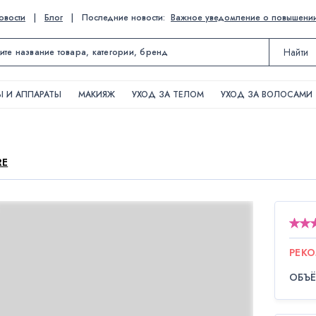
овости
|
Блог
|
Последние новости:
Важное уведомление о повышении ц
Найти
 И АППАРАТЫ
МАКИЯЖ
УХОД ЗА ТЕЛОМ
УХОД ЗА ВОЛОСАМИ
RE
РЕК
ОБЪ