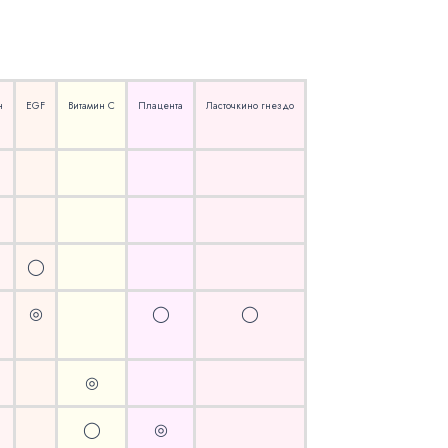
н
EGF
Витамин С
Плацента
Ласточкино гнездо
◯
◎
◯
◯
◎
◯
◎