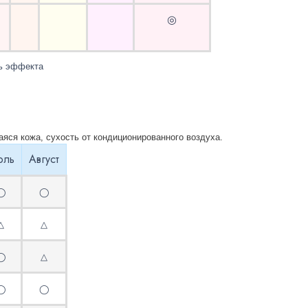
◎
ь эффекта
аяся кожа
,
сухость от кондиционированного воздуха. 
юль
Август
◯
◯
△
△
◯
△
◯
◯