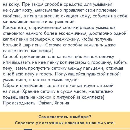
на кожу. При таком способе средство для умывания
не сушит кожу
,
максимально проявляет свои полезные
свойства
,
а пена тщательно очищает кожу
,
собирая на себя
мельчайшие частички загрязнений.
Кроме того
,
с применением сеточки расход умывалок
становится намного более экономичным
,
достаточно одной
капли пенки размером с жемчужину
,
чтобы получить
большой шар пены. Сеточка способна намылить даже
самые непенные пенки:)
Способ применения: слегка намылить мылом сеточку
или выдавить на неё пенку количеством с горошину
,
взбить
пену
,
затем пропустить сеточку между пальцами
,
отжимая
с неё всю пену в горсть. Получившейся пушистой пеной
умыть лицо
,
тщательно смыть водой.
Обратите внимание: сеточка не контактирует с кожей
на лице! Храните сеточку в сухом месте
,
желательно
подвешивать на крючок с липучкой
(
в комплекте).
Производитель: Daisan
,
Япония
Сомневаетесь в выборе?
Спросите у постоянных клиентов в нашем чате!