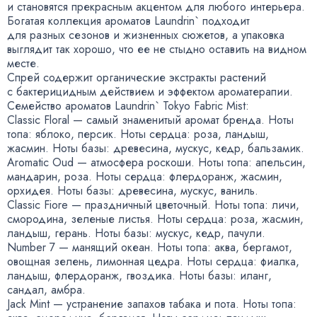
и становятся прекрасным акцентом для любого интерьера.
Богатая коллекция ароматов Laundrin` подходит
для разных сезонов и жизненных сюжетов
,
а упаковка
выглядит так хорошо
,
что ее не стыдно оставить на видном
месте.
Спрей содержит органические экстракты растений
с бактерицидным действием и эффектом ароматерапии.
Семейство ароматов Laundrin` Tokyo Fabric Mist:
Classic Floral — самый знаменитый аромат бренда. Ноты
топа: яблоко
,
персик. Ноты сердца: роза
,
ландыш
,
жасмин. Ноты базы: древесина
,
мускус
,
кедр
,
бальзамик.
Aromatic Oud — атмосфера роскоши. Ноты топа: апельсин
,
мандарин
,
роза. Ноты сердца: флердоранж
,
жасмин
,
орхидея. Ноты базы: древесина
,
мускус
,
ваниль.
Classic Fiore — праздничный цветочный. Ноты топа: личи
,
смородина
,
зеленые листья. Ноты сердца: роза
,
жасмин
,
ландыш
,
герань. Ноты базы: мускус
,
кедр
,
пачули.
Number 7 — манящий океан. Ноты топа: аква
,
бергамот
,
овощная зелень
,
лимонная цедра. Ноты сердца: фиалка
,
ландыш
,
флердоранж
,
гвоздика. Ноты базы: иланг
,
сандал
,
амбра.
Jack Mint — устранение запахов табака и пота. Ноты топа: