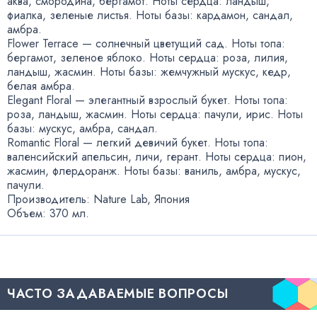
аква
,
смородина
,
бергамот. Ноты сердца: ландыш
,
фиалка
,
зеленые листья. Ноты базы: кардамон
,
сандал
,
амбра.
Flower Terrace — солнечный цветущий сад. Ноты топа:
бергамот
,
зеленое яблоко. Ноты сердца: роза
,
лилия
,
ландыш
,
жасмин. Ноты базы: жемчужный мускус
,
кедр
,
белая амбра.
Elegant Floral — элегантный взрослый букет. Ноты топа:
роза
,
ландыш
,
жасмин. Ноты сердца: пачули
,
ирис. Ноты
базы: мускус
,
амбра
,
сандал.
Romantic Floral — легкий девичий букет. Ноты топа:
валенсийский апельсин
,
личи
,
герант. Ноты сердца: пион
,
жасмин
,
флердоранж. Ноты базы: ваниль
,
амбра
,
мускус
,
пачули.
Производитель: Nature Lab
,
Япония
Объем: 370 мл.
ЧАСТО ЗАДАВАЕМЫЕ ВОПРОСЫ