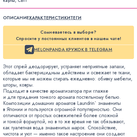
карты, СБП
ОПИСАНИЕ
ХАРАКТЕРИСТИКИ
ТЕГИ
Сомневаетесь в выборе?
Спросите у постоянных клиентов в нашем чате!
MELONPANDA КРУЖОК В TELEGRAM
Этот спрей деодорирует
,
устраняет неприятные запахи
,
обладает бактерицидным действием и освежает те ткани
,
которые мы не можем стирать ежедневно: обивку мебели
,
шторы
,
ковры.
Подходит в качестве ароматизатора при глажке
и для придания тонкого аромата постельному белью.
Композиции домашних ароматов Laundrin` знамениты
в Японии и пользуются огромной популярностью. Они
отличаются от простых освежителей более сложной
и тонкой формулой
,
но в то же время не так обязывают
,
как туалетная вода знаменитых марок. Спокойствие
,
чистота и уют — именно такое настроение они создают