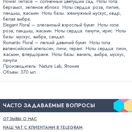
Flower Terrace — солнечный цветущий сад. Ноты топа:
бергамот
,
зеленое яблоко. Ноты сердца: роза
,
лилия
,
ландыш
,
жасмин. Ноты базы: жемчужный мускус
,
кедр
,
белая амбра.
Elegant Floral — элегантный взрослый букет. Ноты топа:
роза
,
ландыш
,
жасмин. Ноты сердца: пачули
,
ирис. Ноты
базы: мускус
,
амбра
,
сандал.
Romantic Floral — легкий девичий букет. Ноты топа:
валенсийский апельсин
,
личи
,
герант. Ноты сердца: пион
,
жасмин
,
флердоранж. Ноты базы: ваниль
,
амбра
,
мускус
,
пачули.
Производитель: Nature Lab
,
Япония
Объем: 370 мл.
ЧАСТО ЗАДАВАЕМЫЕ ВОПРОСЫ
ОТЗЫВЫ О НАС
НАШ ЧАТ С КЛИЕНТАМИ В TELEGRAM