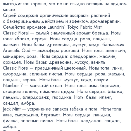
выглядит так хорошо
,
что ее не стыдно оставить на видном
месте.
Спрей содержит органические экстракты растений
с бактерицидным действием и эффектом ароматерапии.
Семейство ароматов Laundrin` Tokyo Fabric Mist:
Classic Floral — самый знаменитый аромат бренда. Ноты
топа: яблоко
,
персик. Ноты сердца: роза
,
ландыш
,
жасмин. Ноты базы: древесина
,
мускус
,
кедр
,
бальзамик.
Aromatic Oud — атмосфера роскоши. Ноты топа: апельсин
,
мандарин
,
роза. Ноты сердца: флердоранж
,
жасмин
,
орхидея. Ноты базы: древесина
,
мускус
,
ваниль.
Classic Fiore — праздничный цветочный. Ноты топа: личи
,
смородина
,
зеленые листья. Ноты сердца: роза
,
жасмин
,
ландыш
,
герань. Ноты базы: мускус
,
кедр
,
пачули.
Number 7 — манящий океан. Ноты топа: аква
,
бергамот
,
овощная зелень
,
лимонная цедра. Ноты сердца: фиалка
,
ландыш
,
флердоранж
,
гвоздика. Ноты базы: иланг
,
сандал
,
амбра.
Jack Mint — устранение запахов табака и пота. Ноты топа:
аква
,
смородина
,
бергамот. Ноты сердца: ландыш
,
фиалка
,
зеленые листья. Ноты базы: кардамон
,
сандал
,
амбра.