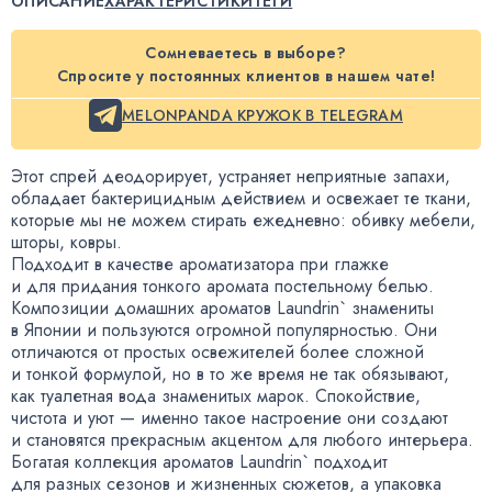
ОПИСАНИЕ
ХАРАКТЕРИСТИКИ
ТЕГИ
Сомневаетесь в выборе?
Спросите у постоянных клиентов в нашем чате!
MELONPANDA КРУЖОК В TELEGRAM
Этот спрей деодорирует
,
устраняет неприятные запахи
,
обладает бактерицидным действием и освежает те ткани
,
которые мы не можем стирать ежедневно: обивку мебели
,
шторы
,
ковры.
Подходит в качестве ароматизатора при глажке
и для придания тонкого аромата постельному белью.
Композиции домашних ароматов Laundrin` знамениты
в Японии и пользуются огромной популярностью. Они
отличаются от простых освежителей более сложной
и тонкой формулой
,
но в то же время не так обязывают
,
как туалетная вода знаменитых марок. Спокойствие
,
чистота и уют — именно такое настроение они создают
и становятся прекрасным акцентом для любого интерьера.
Богатая коллекция ароматов Laundrin` подходит
для разных сезонов и жизненных сюжетов
,
а упаковка