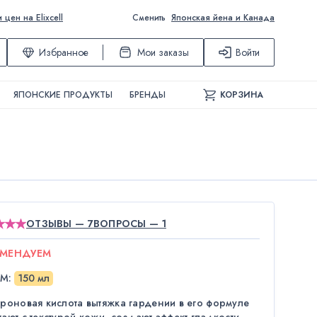
ен на Elixcell
Сменить
Японская йена и Канада
Избранное
Мои заказы
Войти
ЯПОНСКИЕ ПРОДУКТЫ
БРЕНДЫ
КОРЗИНА
ОТЗЫВЫ — 7
ВОПРОСЫ — 1
ОМЕНДУЕМ
ЁМ
:
150 мл
уроновая кислота вытяжка гардении в его формуле