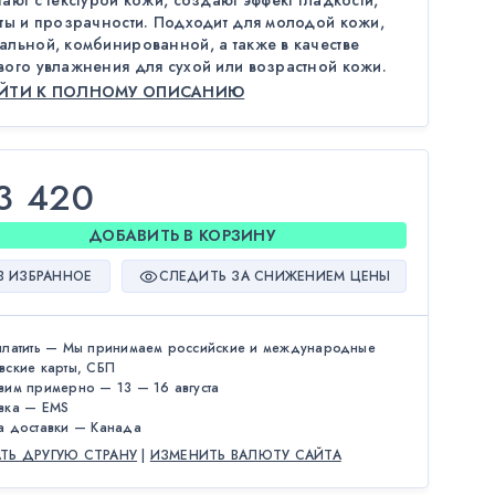
ают с текстурой кожи, создают эффект гладкости,
оты и прозрачности. Подходит для молодой кожи,
альной, комбинированной, а также в качестве
вого увлажнения для сухой или возрастной кожи.
ЕЙТИ К ПОЛНОМУ ОПИСАНИЮ
3 420
ДОБАВИТЬ В КОРЗИНУ
В ИЗБРАННОЕ
СЛЕДИТЬ ЗА СНИЖЕНИЕМ ЦЕНЫ
платить — Мы принимаем российские и международные
вские карты, СБП
вим примерно — 13 — 16 августа
вка — EMS
а доставки — Канада
АТЬ ДРУГУЮ СТРАНУ
|
ИЗМЕНИТЬ ВАЛЮТУ САЙТА