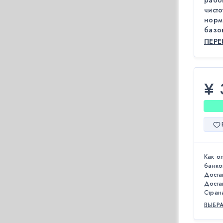
работ
чист
норм
базо
ПЕР
¥ 
Как о
банко
Доста
Доста
Стран
ВЫБР