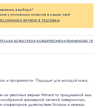
еваетесь в выборе?
ите у постоянных клиентов в нашем чате!
MELONPANDA КРУЖОК В TELEGRAM
ЛОДАЯ КОЖА
СУХАЯ КОЖА
РЕКОМЕНДУЕМ
MENARD TK
тоты и прозрачности. Подходит для молодой кожи
,
ан на цветочных фермах Menard по придуманной ими
искообразной трехмерной сетчатой поверхностью
,
 и ольфакторное удовольствие богатым и нежным