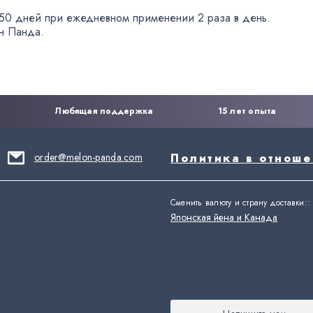
а 50 дней при ежедневном применении 2 раза в день.
н Панда.
Любящая поддержка
15 лет опыта
order@melon-panda.com
Политика в отнош
Сменить валюту и страну доставки:
:
Японская йена и Канада