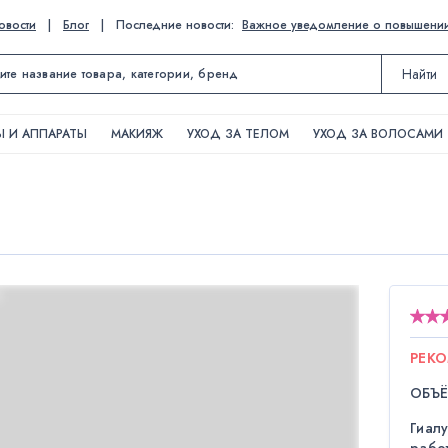
овости
|
Блог
|
Последние новости:
Важное уведомление о повышении ц
Найти
 И АППАРАТЫ
МАКИЯЖ
УХОД ЗА ТЕЛОМ
УХОД ЗА ВОЛОСАМИ
РЕК
ОБЪ
Гиал