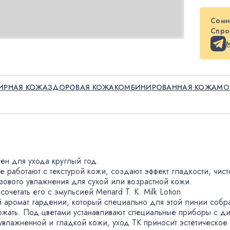
Сомн
Спрос
ИРНАЯ КОЖА
ЗДОРОВАЯ КОЖА
КОМБИНИРОВАННАЯ КОЖА
МО
тен для ухода круглый год.
е работают с текстурой кожи
,
создают эффект гладкости
,
чис
азового увлажнения для сухой или возрастной кожи.
сочетать его с эмульсией
Menard T. K. Milk
Lotion.
й аромат гардении
,
который специально для этой линии собр
тожать. Под цветами устанавливают специальные приборы с д
увлажненной и гладкой кожи
,
уход TK приносит эстетическое