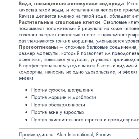
Вода
,
насыщенная молекулами водорода
. Иссл
качества такой воды
,
и испытания на человеке прием
Ravissa делается именно на такой воде
,
обладает ан
Растительные стволовые клетки
. Стволовые клет
показывают положительный результат на коже челове
сочетает экстракт стволовых клеток с низкомолекуля
разглаживаются тонкие морщины
,
уменьшается урове
Протеогликаны
— сложные белковые соединения
,
размер молекулы
,
который позволяет им преодолева
осветляют
,
повышают упругость
,
улучшают производст
В профессиональном уходе важен быстрый видимый 
комфортны
,
наносить их одно удовольствие
,
и эффект
эффект:
Против сухости
,
шелушения
Против морщин и дряблости
Против обезвоженности
Против акне у взрослых
Против окислительного стресса и преждевреме
Производитель: Alen International
,
Япония