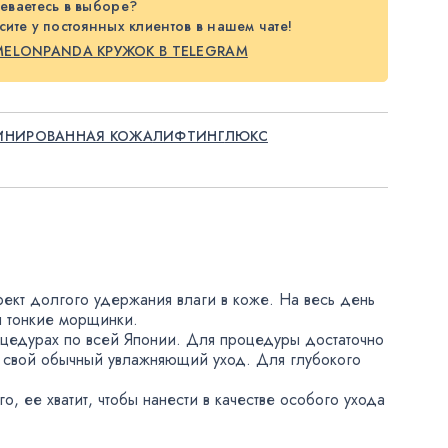
еваетесь в выборе?
ите у постоянных клиентов в нашем чате!
MELONPANDA КРУЖОК В TELEGRAM
ИНИРОВАННАЯ КОЖА
ЛИФТИНГ
ЛЮКС
ект долгого удержания влаги в коже. На весь день
я тонкие морщинки.
оцедурах по всей Японии. Для процедуры достаточно
е свой обычный увлажняющий уход. Для глубокого
го
,
ее хватит
,
чтобы нанести в качестве особого ухода