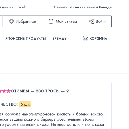
ен на Elixcell
Сменить
Японская йена и Канада
Избранное
Мои заказы
Войти
ЯПОНСКИЕ ПРОДУКТЫ
БРЕНДЫ
КОРЗИНА
ОТЗЫВЫ — 2
ВОПРОСЫ — 2
ИЧЕСТВО
:
6 шт.
я формула наногиалуроновой кислоты и ботанического
екса защиты кожного барьера обеспечивает эффект
го удержания влаги в коже. На весь день или ночь кожа