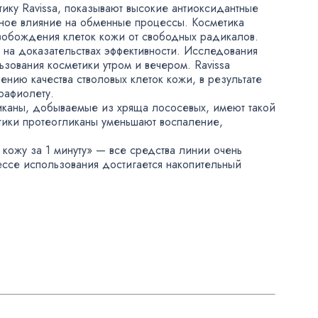
ику Ravissa
,
показывают высокие антиоксидантные
ьное влияние на обменные процессы. Косметика
свобождения клеток кожи от свободных радикалов.
 на доказательствах эффективности. Исследования
зования косметики утром и вечером. Ravissa
шению качества стволовых клеток кожи
,
в результате
рафиолету.
иканы
,
добываемые из хряща лососевых
,
имеют такой
тики протеогликаны уменьшают воспаление
,
 кожу за 1 минуту» — все средства линии очень
ссе использования достигается накопительный