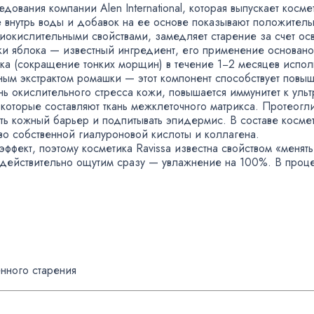
едования компании Alen International
,
которая выпускает космет
е внутрь воды и добавок на ее основе показывают положител
тиокислительными свойствами
,
замедляет старение за счет о
ки яблока — известный ингредиент
,
его применение основано
ка
(
сокращение тонких морщин) в течение 1−2 месяцев исполь
рным экстрактом ромашки — этот компонент способствует повы
нь окислительного стресса кожи
,
повышается иммунитет к ульт
которые составляют ткань межклеточного матрикса. Протеогл
ть кожный барьер и подпитывать эпидермис. В составе косме
во собственной гиалуроновой кислоты и коллагена.
эффект
,
поэтому косметика Ravissa известна свойством
«
менять
 действительно ощутим сразу — увлажнение на 100%. В проце
нного старения