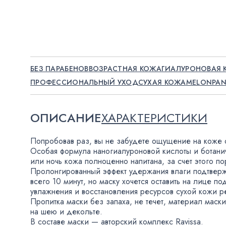
БЕЗ ПАРАБЕНОВ
ВОЗРАСТНАЯ КОЖА
ГИАЛУРОНОВАЯ 
ПРОФЕССИОНАЛЬНЫЙ УХОД
СУХАЯ КОЖА
MELONPAN
ОПИСАНИЕ
ХАРАКТЕРИСТИКИ
Попробовав раз
,
вы не забудете ощущение на коже от
Особая формула наногиалуроновой кислоты и ботанич
или ночь кожа полноценно напитана
,
за счет этого п
Пролонгированный эффект удержания влаги подтвер
всего 10 минут
,
но маску хочется оставить на лице п
увлажнения и восстановления ресурсов сухой кожи р
Пропитка маски без запаха
,
не течет
,
материал маски
на шею и декольте.
В составе маски — авторский комплекс Ravissa.