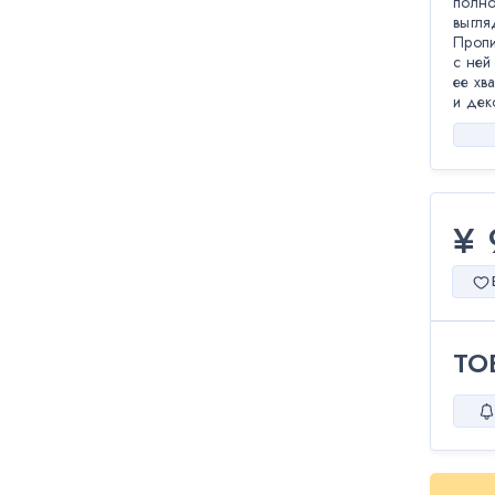
полно
выгля
Пропи
с ней
ее хв
и дек
¥ 
ТО