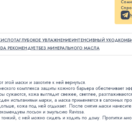
Сомн
Спрос
КИСЛОТА
ГЛУБОКОЕ УВЛАЖНЕНИЕ
ИНТЕНСИВНЫЙ УХОД
КОМБ
DA РЕКОМЕНДУЕТ
БЕЗ МИНЕРАЛЬНОГО МАСЛА
 этой маски и захотите к ней вернуться.
еского комплекса защиты кожного барьера обеспечивает эфф
оры сужаются
,
кожа выглядит свежее
,
светлее
,
разглаживаютс
жден испытаниями марки
,
а маска применяется в салонных пр
одольше
,
кожа под ней отдыхает. После снятия маски нанесит
екомендуем лосьон и эмульсию Ravissa.
 тонкий
,
с ней можно сидеть и ходить по дому. Пропитки мно