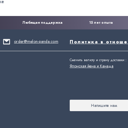
ке
Любящая поддержка
15 лет опыта
order@melon-panda.com
Политика в отнош
Сменить валюту и страну доставки:
:
Японская йена и Канада
Напишите нам