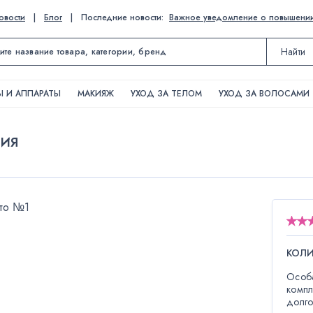
овости
|
Блог
|
Последние новости:
Важное уведомление о повышении ц
Найти
 И АППАРАТЫ
МАКИЯЖ
УХОД ЗА ТЕЛОМ
УХОД ЗА ВОЛОСАМИ
НИЯ
КОЛ
Особа
компл
долго