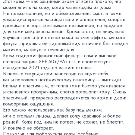
Этот крем — как защитный экран от всего плохого
,
что
может влиять на кожу
,
когда мы выходим из дома.
Не только солнце
,
но и обезвоживание
,
смог
,
а также
ультрадисперсные частицы пыли и аллергенов
,
которые
проникают в поры и вызывают незаметное
,
но вредное
для кожи микровоспаление. Кроме этого
,
он визуально
улучшает рельеф и оттенок кожи за счет эффекта мягкого
фокуса
,
придавая ей здоровый вид и сияние без следов
макияжа
,
матирует в течение дня.
Крем содержит физические фильтры самой высокой
степени защиты SPF 50+/PA++++ и соответствует
стандартам 2021 года по защите океана.
В первые секунды при нанесении он ведет себя
как и положено нехимическому санскрину — выглядит
белым и пластичным
,
от тепла кожи быстро усаживается
и становится прозрачным
,
слегка фотошопит кожу. Очень
эластичный
,
прекрасно распределяется по коже и дарит
комфортные ощущения.
Его можно использовать как базу под макияж
или с «голым» лицом
,
делает кожу красивой и более
ровной. Кожа под ним не потеет
,
не сохнет
,
не блестит.
И конечно не обгорает.
Подходит для любого типа кожи
,
особенно