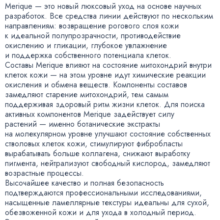
Merique — это новый люксовый уход на основе научных
разработок. Все средства линии действуют по нескольким
направлениям: возвращение рогового слоя кожи
к идеальной полупрозрачности
,
противодействие
окислению и гликации
,
глубокое увлажнение
и поддержка собственного потенциала клеток.
Составы Merique влияют на состояние митохондрий внутри
клеток кожи — на этом уровне идут химические реакции
окисления и обмена веществ. Компоненты составов
замедляют старение митохондрий
,
тем самым
поддерживая здоровый ритм жизни клеток. Для поиска
активных компонентов Merique задействует силу
растений — именно ботанические экстракты
на молекулярном уровне улучшают состояние собственных
стволовых клеток кожи
,
стимулируют фибробласты
вырабатывать больше коллагена
,
снижают выработку
пигмента
,
нейтрализуют свободный кислород
,
замедляют
возрастные процессы.
Высочайшее качество и полная безопасность
подтверждаются профессиональными исследованиями
,
насыщенные ламеллярные текстуры идеальны для сухой
,
обезвоженной кожи и для ухода в холодный период.