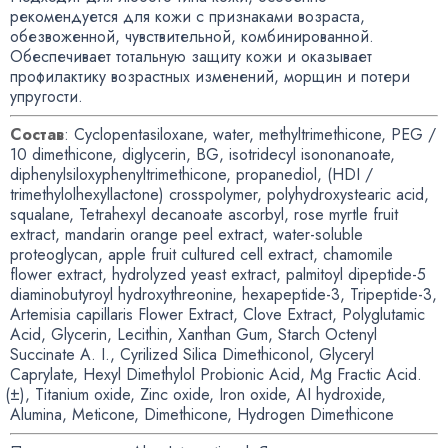
рекомендуется для кожи с признаками возраста
,
обезвоженной
,
чувствительной
,
комбинированной.
Обеспечивает тотальную защиту кожи и оказывает
профилактику возрастных изменений
,
морщин и потери
упругости.
Состав
: Cyclopentasiloxane
,
water
,
methyltrimethicone
,
PEG /
10 dimethicone
,
diglycerin
,
BG
,
isotridecyl isononanoate
,
diphenylsiloxyphenyltrimethicone
,
propanediol,
(
HDI /
trimethylolhexyllactone) crosspolymer
,
polyhydroxystearic acid
,
squalane
,
Tetrahexyl decanoate ascorbyl
,
rose myrtle fruit
extract
,
mandarin orange peel extract
,
water-soluble
proteoglycan
,
apple fruit cultured cell extract
,
chamomile
flower extract
,
hydrolyzed yeast extract
,
palmitoyl
dipeptide-5
diaminobutyroyl hydroxythreonine
,
hexapeptide-3
,
Tripeptide-3
,
Artemisia capillaris Flower Extract
,
Clove Extract
,
Polyglutamic
Acid
,
Glycerin
,
Lecithin
,
Xanthan Gum
,
Starch Octenyl
Succinate A. I.
, Cyrilized Silica Dimethiconol
,
Glyceryl
Caprylate
,
Hexyl Dimethylol Probionic Acid
,
Mg Fractic Acid.
(
±), Titanium oxide
,
Zinc oxide
,
Iron oxide
,
AI hydroxide
,
Alumina
,
Meticone
,
Dimethicone
,
Hydrogen Dimethicone