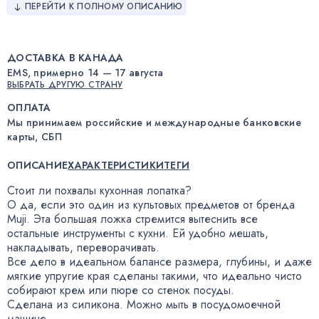
ПЕРЕЙТИ К ПОЛНОМУ ОПИСАНИЮ
ДОСТАВКА В КАНАДА
EMS, примерно 14 — 17 августа
ВЫБРАТЬ ДРУГУЮ СТРАНУ
ОПЛАТА
Мы принимаем российские и международные банковские
карты, СБП
ОПИСАНИЕ
ХАРАКТЕРИСТИКИ
ТЕГИ
Стоит ли похвалы кухонная лопатка?
О да
,
если это один из культовых предметов от бренда
Muji. Эта большая ложка стремится вытеснить все
остальные инструменты с кухни. Ей удобно мешать
,
накладывать
,
переворачивать.
Все дело в идеальном балансе размера
,
глубины
,
и даже
мягкие упругие края сделаны такими
,
что идеально чисто
собирают крем или пюре со стенок посуды.
Сделана из силикона. Можно мыть в посудомоечной
машине.