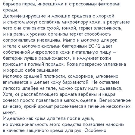
барьера перед инфекциями и стрессовыми факторами
среды.
Дезинфицирующие и моющие средства с хлоркой
и спиртом могут ослаблять микрофлору кожи
,
в результате
чего она становится сухой
,
тонкой
,
теряет эластичность
,
и на разных уровнях организм теряет способность
сопротивляться инфекциям. Мыло и молочко для рук
и тела с
молочно-кислыми
бактериями
EC-12
дает
собственной микрофлоре кожи питательную пищу —
бактерии лучше размножаются
,
и иммунитет кожи
приходит в полный порядок. Кожа прекрасно увлажнена
и хорошо себя защищает.
Молочко средней плотности
,
комфортное
,
мгновенно
впитывается и делает кожу бархатистой. Не оставляет
липкого шлейфа на теле
,
можно сразу идти одеваться.
Хотя
,
от расслабляющего аромата вербены и кедра
хочется просто поваляться в мягком одеяле. Великолепное
качество
,
яркий аромат рассеивается в течение нескольких
минут.
Идеально как крем для тела после душа
,
но функциональность этого средства позволяет наносить
в качестве защитного крема для рук. Особенно