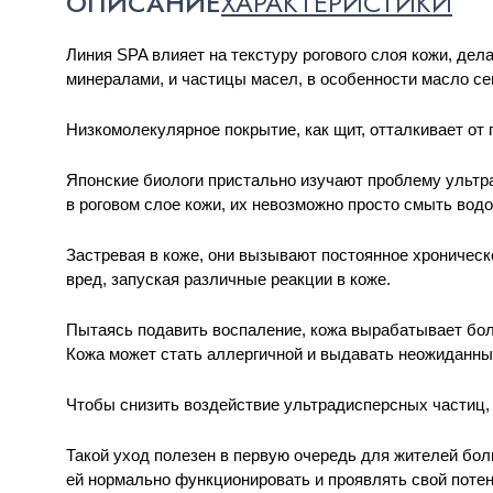
ОПИСАНИЕ
ХАРАКТЕРИСТИКИ
Линия SPA влияет на текстуру рогового слоя кожи
,
дела
минералами
,
и частицы масел
,
в особенности масло се
Низкомолекулярное покрытие
,
как щит
,
отталкивает от
Японские биологи пристально изучают проблему ультр
в роговом слое кожи
,
их невозможно просто смыть водо
Застревая в коже
,
они вызывают постоянное хроническ
вред
,
запуская различные реакции в коже. 
Пытаясь подавить воспаление
,
кожа вырабатывает бо
Кожа может стать аллергичной и выдавать неожиданные
Чтобы снизить воздействие ультрадисперсных частиц
,
Такой уход полезен в первую очередь для жителей бо
ей нормально функционировать и проявлять свой потен