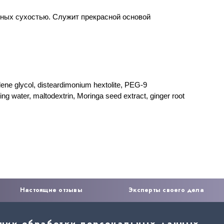
ных сухостью. Служит прекрасной основой 
lene glycol
,
disteardimonium hextolite
,
PEG-9 
ring water
,
maltodextrin
,
Moringa seed extract
,
ginger root 
Настоящие отзывы
Эксперты своего дела
ении обработки персональных данных