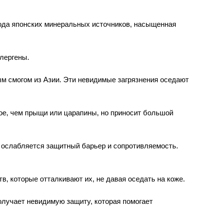
ода японских минеральных источников
,
насыщенная 
лергены. 
м смогом из Азии. Эти невидимые загрязнения оседают 
ое
,
чем прыщи или царапины
,
но приносит большой 
ослабляется защитный барьер и сопротивляемость. 
тв
,
которые отталкивают их
,
не давая оседать на коже. 
получает невидимую защиту
,
которая помогает 