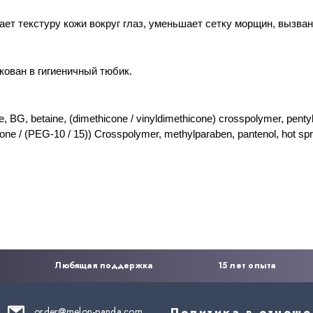
ет текстуру кожи вокруг глаз
,
уменьшает сетку морщин
,
вызван
кован в гигиеничный тюбик.
e
,
BG
,
betaine,
(
dimethicone / vinyldimethicone) crosspolymer
,
penty
one /
(
PEG-10 / 15)) Crosspolymer
,
methylparaben
,
pantenol
,
hot sp
Любящая поддержка
15 лет опыта
order@melon-panda.com
Политика в отнош