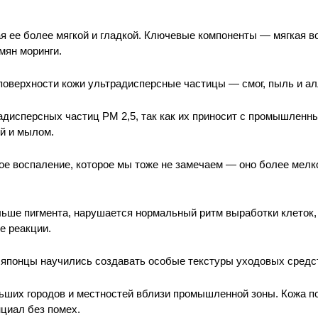
я ее более мягкой и гладкой. Ключевые компоненты — мягкая в
мян моринги. 
 поверхности кожи ультрадисперсные частицы — смог
,
пыль и ал
адисперсных частиц PM 2,5
,
так как их приносит с промышленны
й и мылом. 
ое воспаление
,
которое мы тоже не замечаем — оно более мелк
льше пигмента
,
нарушается нормальный ритм выработки клеток
,
 реакции. 
японцы научились создавать особые текстуры уходовых средс
льших городов и местностей вблизи промышленной зоны. Кожа 
циал без помех. 