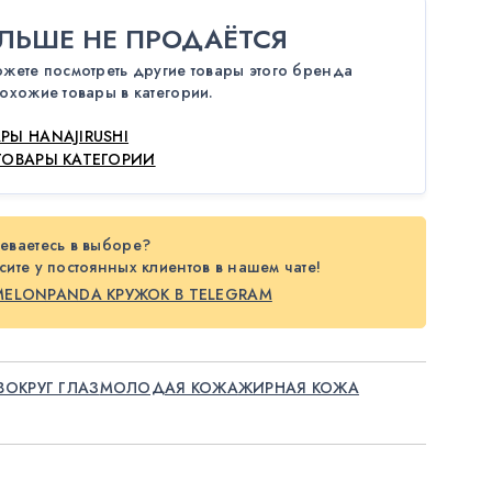
ЛЬШЕ НЕ ПРОДАЁТСЯ
ожете посмотреть другие товары этого бренда
охожие товары в категории.
РЫ HANAJIRUSHI
ТОВАРЫ КАТЕГОРИИ
еваетесь в выборе?
ите у постоянных клиентов в нашем чате!
MELONPANDA КРУЖОК В TELEGRAM
ВОКРУГ ГЛАЗ
МОЛОДАЯ КОЖА
ЖИРНАЯ КОЖА