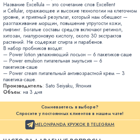
Название Excellula — это сочетание слов Excellent
и Cellular
,
отражающее и высокие технологии на клеточном
уровне
,
и приятный результат
,
который нам обещают —
разглаживание морщин
,
повышение упругости кожи
,
лифтинг. Богатые составы средств включают ретинол
,
хитозан
,
гиалуроновую кислоту
,
около 30 экстрактов
растений
.
Не содержат спирта и парабенов.
В набор пробников входят:
— Power lotion увлажняющий лосьон — 6
пакетиков-саше
— Power emulsion питательная эмульсия — 6
пакетиков-саше
— Power cream питательный антивозрастной крем — 3
пакетика-саше
.
Производитель
: Sato Seiyaku
,
Япония
Объем
: на 3 дня
Сомневаетесь в выборе?
Спросите у постоянных клиентов в нашем чате!
MELONPANDA КРУЖОК В TELEGRAM