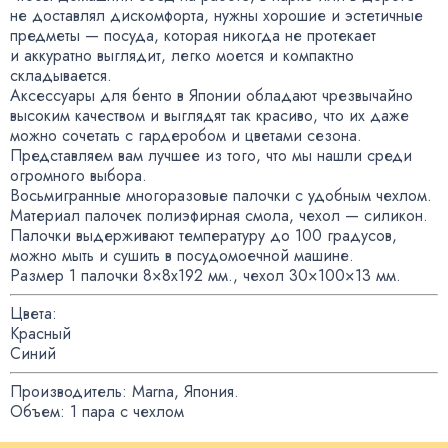
не доставлял дискомфорта
,
нужны хорошие и эстетичные
предметы — посуда
,
которая никогда не протекает
и аккуратно выглядит
,
легко моется и компактно
складывается.
Аксессуары для бенто в Японии обладают чрезвычайно
высоким качеством и выглядят так красиво
,
что их даже
можно сочетать с гардеробом и цветами сезона.
Представляем вам лучшее из того
,
что мы нашли среди
огромного выбора.
Восьмигранные многоразовые палочки с удобным чехлом.
Материал палочек полиэфирная смола
,
чехол — силикон.
Палочки выдерживают температуру до 100 градусов
,
можно мыть и сушить в посудомоечной машине.
Размер 1 палочки 8×8x192 мм., чехол 30×100×13 мм.
Цвета:
Красный
Синий
Производитель: Marna
,
Япония.
Объем: 1 пара с чехлом