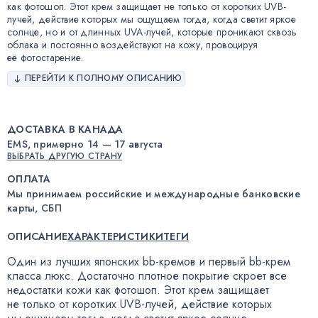
как фотошоп. Этот крем защищает не только от коротких UVB-
лучей, действие которых мы ощущаем тогда, когда светит яркое
солнце, но и от длинных UVA-лучей, которые проникают сквозь
облака и постоянно воздействуют на кожу, провоцируя
её фотостарение.
ПЕРЕЙТИ К ПОЛНОМУ ОПИСАНИЮ
ДОСТАВКА В КАНАДА
EMS, примерно 14 — 17 августа
ВЫБРАТЬ ДРУГУЮ СТРАНУ
ОПЛАТА
Мы принимаем российские и международные банковские
карты, СБП
ОПИСАНИЕ
ХАРАКТЕРИСТИКИ
ТЕГИ
Один из лучших японских
bb-кремов
и первый
bb-крем
класса люкс
.
Достаточно плотное покрытие скроет все
недостатки кожи как фотошоп
.
Этот крем защищает
не только от коротких
UVB-лучей
,
действие которых