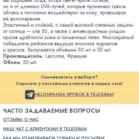
мы ощущаем тогда
,
когда светит яркое солнце
,
но и от длинных
UVA-лучей
,
которые проникают сквозь
облака и постоянно воздействуют на кожу
,
провоцируя
её фотостарение.
Эластичный и стойкий
,
с самой высокой степенью защиты
от солнца — спф 50
,
а также с антивозрастным уходом
против дряблости кожи и пигментных пятен
.
Многократный
победитель рейтингов ведущих японских журналов
о красоте
.
Выпускается объёмом
30 мл
и 50 мл.
Производитель
: Lancome
,
Франция
Объем
: 50 мл.
Сомневаетесь в выборе?
Спросите у постоянных клиентов в нашем чате!
MELONPANDA КРУЖОК В TELEGRAM
ЧАСТО ЗАДАВАЕМЫЕ ВОПРОСЫ
ОТЗЫВЫ О НАС
НАШ ЧАТ С КЛИЕНТАМИ В TELEGRAM
КАК МЫ УПАКОВЫВАЕМ ТОВАРЫ И ПОСЫЛКИ