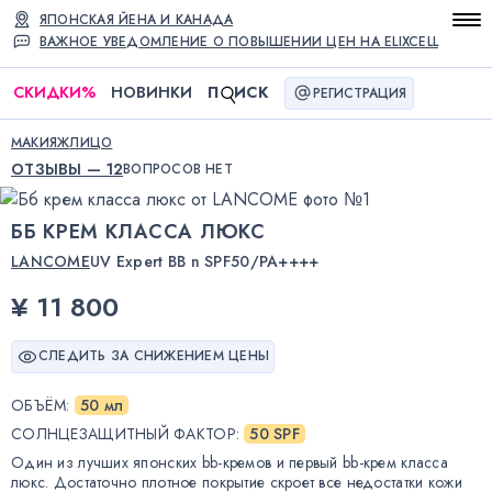
ЯПОНСКАЯ ЙЕНА И КАНАДА
ВАЖНОЕ УВЕДОМЛЕНИЕ О ПОВЫШЕНИИ ЦЕН НА ELIXCELL
СКИДКИ
%
НОВИНКИ
П
ИСК
РЕГИСТРАЦИЯ
МАКИЯЖ
ЛИЦО
ОТЗЫВЫ — 12
ВОПРОСОВ НЕТ
ББ КРЕМ КЛАССА ЛЮКС
LANCOME
UV Expert BB n SPF50/PA++++
¥ 11 800
СЛЕДИТЬ ЗА СНИЖЕНИЕМ ЦЕНЫ
ОБЪЁМ
:
50 мл
СОЛНЦЕЗАЩИТНЫЙ ФАКТОР
:
50 SPF
Один из лучших японских bb-кремов и первый bb-крем класса
люкс. Достаточно плотное покрытие скроет все недостатки кожи