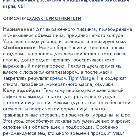
карты, СБП
ОПИСАНИЕ
ХАРАКТЕРИСТИКИ
ТЕГИ
Назначение
: Для выраженного лифтинга
,
лимфодренажа
и уменьшения объема лица
,
придания четкого контура.
Устраняет следы усталости
,
освежает и тонизирует кожу.
Особенности
:
Маска-обертывание
из биоцеллюлозы
с отдельным полотном для шеи прилегает к коже очень
плотно
,
долго отдает пропитку
,
обеспечивает ярко
выраженный лифтинг эффект. Рекомендуем применять
вместе
с лосьоном-катализатором
, а после маски
закреплять результат
кремом Tight Visage
. Не содержат
спирта
,
парабенов
,
минерального масла
,
отдушки.
Кому подойдет
: Тем
,
кому необходим моментальный
эффект
«
на выход», а также для регулярного ухода
за кожей лица и шеи. Рекомендуется тем
,
кого беспокоит
отечность и потеря четкой формы лица
,
а также
гравитационные возрастные изменения
,
морщины на шее.
Этот уход способствует локальному уменьшению жировых
отложений в области щек и подбородка. Особенно
рекомендуется тем
,
кто много времени проводит глядя