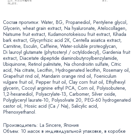
Состав пропитки: Water
,
BG
,
Propanediol
,
Pentylene glycol
,
Glycerin
,
wheat grain extract
,
Na hyaluronate
,
Atelocollagen
,
Natsume fruit extract
,
Kudamonotokeisou fruit extract
,
Kihada
bark extract
,
Glycyrrhizic acid 2K
,
Centella asiatica extract
,
Carnitine
,
Esculin
,
Caffeine
,
Water-soluble
proteoglycan
,
Di lauroyl glutamate
(
phytosteryl / octyldodecyl), Gardenia fruit
extract
,
Diacetate dipeptide diaminobutyroylbenzylamide
,
Ubiquinone
,
Retinol palmitate
,
Na chondroitin sulfate
,
Citric
acid
,
Na citrate
,
Lecithin
,
Hydrogenated lecithin
,
Rosemary oil
,
Grapefruit rind oil
,
Mandarin orange rind oil
,
Foeniculum
vulgare fruit oil
,
Pepper fruit oil
,
Clay corn fruit oil
,
Ethylhexyl
glycerin
,
Cocoyl arginine ethyl PCA
,
Corn oil
,
Polyisobutene
,
1,2-hexanediol
,
Polyacrylate-13
,
Carbomer
,
Silver oxide
,
Polyglyceryl laurate-10
,
Polysolvate 20
,
PEG-60 hydrogenated
castor oil
,
Hosiic acid
(
Ca / Na), Salicylic acid
,
Phenoxyethanol.
Производитель: La Sincere
,
Япония
Объем: 10 масок в индивидуальной упаковке
,
в коробке