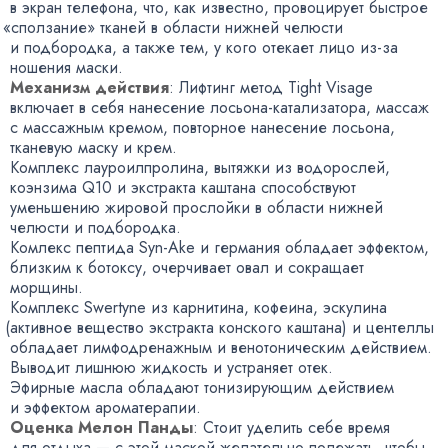
в экран телефона
,
что
,
как известно
,
провоцирует быстрое
«
сползание» тканей в области нижней челюсти
и подбородка
,
а также тем
,
у кого отекает лицо
из-за
ношения маски.
Механизм действия
: Лифтинг метод Tight Visage
включает в себя нанесение
лосьона-катализатора
, массаж
с массажным кремом
,
повторное нанесение лосьона
,
тканевую маску и крем.
Комплекс лауроилпролина
,
вытяжки из водорослей
,
коэнзима Q10 и экстракта каштана способствуют
уменьшению жировой прослойки в области нижней
челюсти и подбородка.
Комлекс пептида
Syn-Ake
и германия обладает эффектом
,
близким к ботоксу
,
очерчивает овал и сокращает
морщины.
Комплекс Swertyne из карнитина
,
кофеина
,
эскулина
(
активное вещество экстракта конского каштана) и центеллы
обладает лимфодренажным и венотоническим действием.
Выводит лишнюю жидкость и устраняет отек.
Эфирные масла обладают тонизирующим действием
и эффектом ароматерапии.
Оценка Мелон Панды
: Стоит уделить себе время
для отдыха — с этой маской желательно полежать
,
чтобы